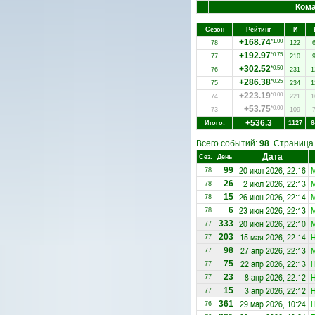
Ком
Сезон
Рейтинг
И
+168.74
*1.00
78
122
+192.97
*0.75
77
210
+302.52
*0.50
76
231
1
+286.38
*0.25
75
234
1
+223.19
*0.00
74
221
1
+53.75
*0.00
73
109
+536.3
Итого:
1127
6
Всего событий:
98
. Страниц
Дата
Сез.
День
20 июл 2026, 22:16
М
99
78
2 июл 2026, 22:13
М
26
78
26 июн 2026, 22:14
М
15
78
23 июн 2026, 22:13
М
6
78
20 июн 2026, 22:10
М
333
77
15 мая 2026, 22:14
Н
203
77
27 апр 2026, 22:13
М
98
77
22 апр 2026, 22:13
Н
75
77
8 апр 2026, 22:12
Н
23
77
3 апр 2026, 22:12
Н
15
77
29 мар 2026, 10:24
Н
361
76