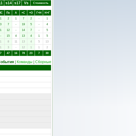
11
s14
s17
Vs
Стоимость
ПC
Пo
А
×C
×O
Г×Н
Н×Г
1
2
1
7
2
-
1
3
7
-
19
5
-
4
1
12
-
14
7
-
5
-
15
4
13
4
1
5
1
8
11
13
4
5
13
1
3
-
12
1
1
2
7
47
16
78
23
7
30
События
|
Команды
|
Сборные