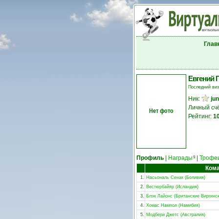
Глав
Евгений 
Последний ви
Ник:
ju
Личный сч
Нет фото
Рейтинг:
1
Профиль
|
Награды
|
Трофе
9
Ком
1.
Насьональ Сенак (Боливия)
2.
Вестюрбайяр (Исландия)
3.
Блэк Лайонс (Британские Виргинск
4.
Хомас Нампол (Намибия)
5.
Модбери Джетс (Австралия)