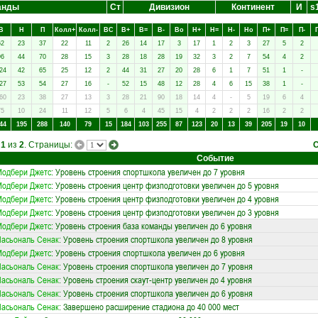
анды
Ст
Дивизион
Континент
И
s
В
Н
П
Колл+
Колл-
ВC
В+
В=
В-
Вo
Н+
Н=
Н-
Нo
П+
П=
П-
62
23
37
22
11
2
26
14
17
3
17
1
2
3
27
5
2
96
44
70
28
15
3
28
18
28
19
32
3
2
7
54
4
2
24
42
65
25
12
2
44
31
27
20
28
6
1
7
51
1
-
27
53
54
27
16
-
52
15
48
12
28
4
6
15
38
1
-
60
23
38
27
13
3
28
21
90
18
14
4
-
5
19
6
4
75
10
24
11
12
5
6
4
45
15
4
2
2
2
16
2
2
44
195
288
140
79
15
184
103
255
87
123
20
13
39
205
19
10
а
1
из
2
. Страницы:
Событие
одбери Джетс
: Уровень строения спортшкола увеличен до 7 уровня
одбери Джетс
: Уровень строения центр физподготовки увеличен до 5 уровня
одбери Джетс
: Уровень строения центр физподготовки увеличен до 4 уровня
одбери Джетс
: Уровень строения центр физподготовки увеличен до 3 уровня
одбери Джетс
: Уровень строения база команды увеличен до 6 уровня
асьональ Сенак
: Уровень строения спортшкола увеличен до 8 уровня
одбери Джетс
: Уровень строения спортшкола увеличен до 6 уровня
асьональ Сенак
: Уровень строения спортшкола увеличен до 7 уровня
асьональ Сенак
: Уровень строения скаут-центр увеличен до 4 уровня
асьональ Сенак
: Уровень строения спортшкола увеличен до 6 уровня
асьональ Сенак
: Завершено расширение стадиона до 40 000 мест