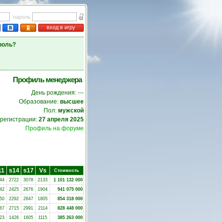
пароль
вход в игру
роль?
Профиль менеджера
День рождения: ---
Образование:
высшее
Пол:
мужской
 регистрации:
27 апреля 2025
Профиль на форуме
11
s14
s17
Vs
Стоимость
44
2722
3078
2133
1 101 132 000
42
2425
2676
1904
941 075 000
50
2292
2647
1805
854 318 000
67
2715
2991
2114
828 448 000
23
1426
1605
1115
385 263 000