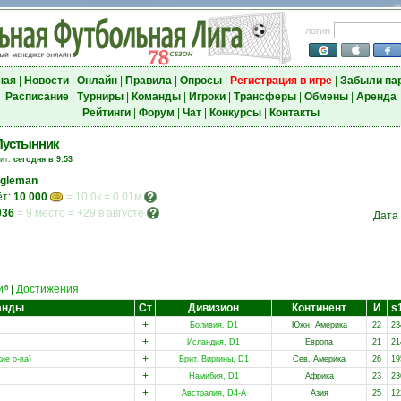
логин
ная
|
Новости
|
Онлайн
|
Правила
|
Опросы
|
Регистрация в игре
|
Забыли па
Расписание
|
Турниры
|
Команды
|
Игроки
|
Трансферы
|
Обмены
|
Аренда
Рейтинги
|
Форум
|
Чат
|
Конкурсы
|
Контакты
Пустынник
зит:
сегодня в 9:53
ngleman
ёт:
10 000
= 10.0к = 0.01м
036
=
9 место
=
+29 в августе
Дата
и
|
Достижения
6
анды
Ст
Дивизион
Континент
И
s
+
Боливия, D1
Южн. Америка
22
23
+
Исландия, D1
Европа
21
21
+
ие о-ва)
Брит. Виргины, D1
Сев. Америка
26
19
+
Намибия, D1
Африка
23
23
+
Австралия, D4-A
Азия
25
12