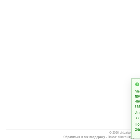
Мы
др
на
за
Ис
вы
По
фа
© 2026 virtualsoccer.w
Обратиться в тех.поддержку
- Почта:
alkarpuk@gmai