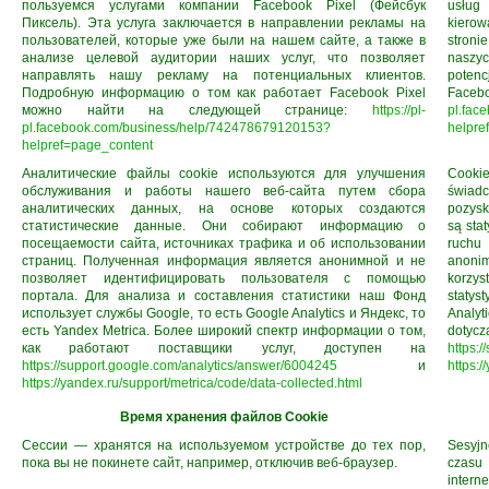
пользуемся услугами компании Facebook Pixel (Фейсбук
usług 
Пиксель). Эта услуга заключается в направлении рекламы на
kierow
пользователей, которые уже были на нашем сайте, а также в
stroni
анализе целевой аудитории наших услуг, что позволяет
naszyc
направлять нашу рекламу на потенциальных клиентов.
potenc
Подробную информацию о том как работает Facebook Pixel
Facebo
можно найти на следующей странице:
https://pl-
pl.fac
pl.facebook.com/business/help/742478679120153?
helpre
helpref=page_content
Аналитические файлы cookie используются для улучшения
Cooki
обслуживания и работы нашего веб-сайта путем сбора
świadc
аналитических данных, на основе которых создаются
pozysk
статистические данные. Они собирают информацию о
są stat
посещаемости сайта, источниках трафика и об использовании
ruchu 
страниц. Полученная информация является анонимной и не
anoni
позволяет идентифицировать пользователя с помощью
korzys
портала. Для анализа и составления статистики наш Фонд
statys
использует службы Google, то есть Google Analytics и Яндекс, то
Analyt
есть Yandex Metrica. Более широкий спектр информации о том,
dotyc
как работают поставщики услуг, доступен на
https:
https://support.google.com/analytics/answer/6004245
и
https:/
https://yandex.ru/support/metrica/code/data-collected.html
Время хранения файлов Cookie
Сессии — хранятся на используемом устройстве до тех пор,
Sesyj
пока вы не покинете сайт, например, отключив веб-браузер.
czasu 
interne