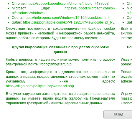
Chrome:
https://support.google.com/chrome/#topic=7438008
Ch
Microsoft Edge:
https://support.microsoft.com/pl-
M
pl/products/windows
pl/
Opera:
https://help.opera.com/Windows/12.10/pl/cookies.html
Op
Safari:
https://support.apple.com/kb/PH19214?viewlocale=pl_PL
Saf
Отсутствие возможности сохранения/чтения файлов cookie
Brak m
может привести к неполной и некорректной работе веб-сайта,
skutk
однако работа со стороны будет по-прежнему возможно.
intern
Другая информация, связанная с процессом обработки
Po
данных
Любые вопросы о нашей политике можно получить по адресу
Wszelk
электронной почты: rodo@twojstartup.pl
pomocą
Кроме того, информацию о администраторе персональных
Ponadt
данных и правах, предоставленных сторонам, можно найти по
przys
указанному ниже адресу:
adres
https://vfliga.com/polityka_prywatnosci.php
В случае нарушения законодательства о защите персональных
W przy
данных, вы имеете право подать жалобу на Председателя
masz p
Управления гражданской Защиты Персональных Данных.
Osobo
Назад