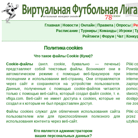
Главная
|
Новости
|
Онлайн
|
Правила
|
Опросы
|
Ре
Расписание
|
Турниры
|
Команды
|
Игроки
|
Т
Рейтинги
|
Форум
|
Чат
|
Конку
Политика cookies
Что такое файлы Cookie (Куки)?
Cookie-файлы
(англ. cookie, буквально — печенье)
Pliki 
представляют собой текстовые файлы. Возникают они в
Powst
автоматическом режиме с помощью веб-браузеров при
intern
посещении и использовании веб-страниц. Они отправляются
inter
через сайт и сохраняются на устройстве пользователя.
zapis
Данные, полученные с помощью сookie-файлов читаются
pomocą
только с помощью веб-сайта, который создал файл cookie, т. е.
stworz
vfliga.com. Веб-сайт не имеет доступа к cookies, которые не
dostęp
создал и к которым не был предоставлен доступ.
nie zos
Файлы cookies служат для облегчения использования сайта
Pliki 
пользователем или для приспособления полезного для
przez 
использования контента через веб-сайт.
użytko
Кто является администратором
ваших персональных данных?