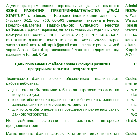
Администратором ваших персональных данных является
Admin
ФОНД РАЗВИТИЯ ПРЕДПРИНИМАТЕЛЬСТВА „TWÓJ
ROZWO
STARTUP”
с офисом в Варшаве (юридический адрес: ул.
w Wars
Журавия 6/12, oф. 766, 00-503 Варшава), внесена в Реестр
Warsz
Предпринимателей Национального Судебного Реестра
Rejes
Районным Судом г. Варшавы, XII Хозяйственный Отдел KRS под
Warsz
номером 0000442857; ИНН: 5213641211; ОГРН: 146433467,
00004
контактные данные: номер телефона +48572328333, адрес
konta
электронной почты alkarpuk@gmail.com в связи с реализуемой
alkar
через Aliaksei Karpuk организованной частью предприятия под
Karpuk
названием Karpuk & Co.
& Co.
Цель применения файлов cookies Фондом развития
C
предпринимательства „Twój StartUp”:
Технические файлы сookies обеспечивают правильность
Cooki
работы веб-сайта:
interne
для того, чтобы запомнить было ли выражено согласие на
w c
получение куки;
cia
в целях обеспечения правильного отображения страницы в
w 
зависимости от используемого устройства;
uz
для того, чтобы определить посещался ли ранее наш сайт с
w 
данного устройства;
wcz
Их действие основано на законных интересах
Ich dzi
предпринимателя.
Маркетинговые файлы сookies. В маркетинговых целях мы
Cooki