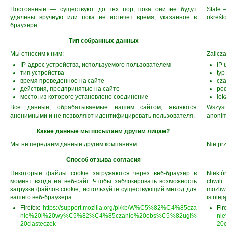
Постоянные — существуют до тех пор, пока они не будут
Stałe 
удалены вручную или пока не истечет время, указанное в
określ
браузере.
Тип собранных данных
Мы относим к ним:
Zalicz
IP-адрес устройства, используемого пользователем
IP 
тип устройства
typ
время проведенное на сайте
cza
действия, предпринятые на сайте
pod
место, из которого установлено соединение
lok
Все данные, обрабатываемые нашим сайтом, являются
Wszyst
анонимными и не позволяют идентифицировать пользователя.
anonim
Какие данные мы посылаем другим лицам?
Мы не передаем данные другим компаниям.
Nie pr
Способ отзыва согласия
Некоторые файлы cookie загружаются через веб-браузер в
Niektó
момент входа на веб-сайт. Чтобы заблокировать возможность
chwil
загрузки файлов cookie, используйте существующий метод для
możli
вашего веб-браузера:
istniej
Firefox:
https://support.mozilla.org/pl/kb/W%C5%82%C4%85cza
Fir
nie%20i%20wy%C5%82%C4%85czanie%20obs%C5%82ugi%
ni
20ciasteczek
20c