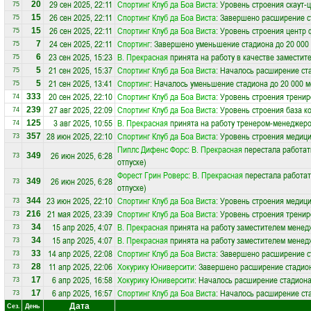
29 сен 2025, 22:11
Спортинг Клуб да Боа Виста
: Уровень строения скаут-
20
75
26 сен 2025, 22:11
Спортинг Клуб да Боа Виста
: Завершено расширение с
15
75
26 сен 2025, 22:11
Спортинг Клуб да Боа Виста
: Уровень строения центр 
15
75
24 сен 2025, 22:11
Спортинг
: Завершено уменьшение стадиона до 20 000
7
75
23 сен 2025, 15:23
В. Прекрасная
принята на работу в качестве заместит
6
75
21 сен 2025, 15:37
Спортинг Клуб да Боа Виста
: Началось расширение ста
5
75
21 сен 2025, 13:41
Спортинг
: Началось уменьшение стадиона до 20 000 м
5
75
20 сен 2025, 22:10
Спортинг Клуб да Боа Виста
: Уровень строения трени
333
74
27 авг 2025, 22:09
Спортинг Клуб да Боа Виста
: Уровень строения база к
239
74
3 авг 2025, 10:55
В. Прекрасная
принята на работу тренером-менеджер
125
74
28 июн 2025, 22:10
Спортинг Клуб да Боа Виста
: Уровень строения медици
357
73
Пиплс Дифенс Форс
:
В. Прекрасная
перестала работат
26 июн 2025, 6:28
349
73
отпуске)
Форест Грин Роверс
:
В. Прекрасная
перестала работат
26 июн 2025, 6:28
349
73
отпуске)
23 июн 2025, 22:10
Спортинг Клуб да Боа Виста
: Уровень строения медици
344
73
21 мая 2025, 23:39
Спортинг Клуб да Боа Виста
: Уровень строения трени
216
73
15 апр 2025, 4:07
В. Прекрасная
принята на работу заместителем менед
34
73
15 апр 2025, 4:07
В. Прекрасная
принята на работу заместителем менед
34
73
14 апр 2025, 22:08
Спортинг Клуб да Боа Виста
: Завершено расширение с
33
73
11 апр 2025, 22:06
Хокурику Юниверсити
: Завершено расширение стадион
28
73
6 апр 2025, 16:58
Хокурику Юниверсити
: Началось расширение стадиона
17
73
6 апр 2025, 16:57
Спортинг Клуб да Боа Виста
: Началось расширение ста
17
73
Дата
Сез.
День