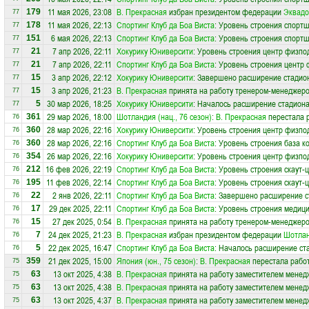
11 мая 2026, 23:08
В. Прекрасная
избран президентом федерации
Эквадо
179
77
11 мая 2026, 22:13
Спортинг Клуб да Боа Виста
: Уровень строения спортш
178
77
6 мая 2026, 22:13
Спортинг Клуб да Боа Виста
: Уровень строения спортш
151
77
7 апр 2026, 22:11
Хокурику Юниверсити
: Уровень строения центр физпо
21
77
7 апр 2026, 22:11
Спортинг Клуб да Боа Виста
: Уровень строения центр 
21
77
3 апр 2026, 22:12
Хокурику Юниверсити
: Завершено расширение стадион
15
77
3 апр 2026, 21:23
В. Прекрасная
принята на работу тренером-менеджер
15
77
30 мар 2026, 18:25
Хокурику Юниверсити
: Началось расширение стадиона
5
77
29 мар 2026, 18:00
Шотландия (нац., 76 сезон)
:
В. Прекрасная
перестала 
361
76
28 мар 2026, 22:16
Хокурику Юниверсити
: Уровень строения центр физпо
360
76
28 мар 2026, 22:16
Спортинг Клуб да Боа Виста
: Уровень строения база к
360
76
26 мар 2026, 22:16
Хокурику Юниверсити
: Уровень строения центр физпо
354
76
16 фев 2026, 22:19
Спортинг Клуб да Боа Виста
: Уровень строения скаут-
212
76
11 фев 2026, 22:14
Спортинг Клуб да Боа Виста
: Уровень строения скаут-
195
76
2 янв 2026, 22:11
Спортинг Клуб да Боа Виста
: Завершено расширение с
22
76
29 дек 2025, 22:11
Спортинг Клуб да Боа Виста
: Уровень строения медици
17
76
27 дек 2025, 0:54
В. Прекрасная
принята на работу тренером-менеджер
15
76
24 дек 2025, 21:23
В. Прекрасная
избран президентом федерации
Шотла
7
76
22 дек 2025, 16:47
Спортинг Клуб да Боа Виста
: Началось расширение ста
5
76
21 дек 2025, 15:00
Япония (юн., 75 сезон)
:
В. Прекрасная
перестала работ
359
75
13 окт 2025, 4:38
В. Прекрасная
принята на работу заместителем менед
63
75
13 окт 2025, 4:38
В. Прекрасная
принята на работу заместителем менед
63
75
13 окт 2025, 4:37
В. Прекрасная
принята на работу заместителем менед
63
75