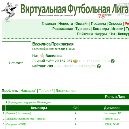
Главная
|
Новости
|
Онлайн
|
Правила
|
Опросы
|
Ре
Расписание
|
Турниры
|
Команды
|
Игроки
|
Т
Рейтинги
|
Форум
|
Чат
|
Конку
Василиса Прекрасная
Последний визит:
сегодня в 14:28
Ник:
Василиса
Личный счёт:
20 157 267
= 20 157.0к = 20.0м
Нет фото
Рейтинг:
709
=
246 место
=
-1 в августе
Профиль
|
Награды
|
Трофеи
|
Достижения
1
2
Роль в Лиге
1.
Президент федерации Шотландии
Команды
Ст
Дивизион
+
1.
Камнок (Шотландия)
Шотландия, D2
+
2.
Хокурику Юниверсити (Япония)
Япония, D4-C
+
3.
Спортинг (США)
США, D4-B