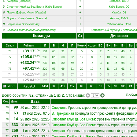
+
4.
Америка (Эквадор)
Эквадор, D4-D
+
5.
Спортинг Клуб да Боа Виста (Кабо-Верде)
Кабо-Верде, D2
+
6.
Пиплс Дифенс Форс (Уганда)
Уганда, D1
+
7.
Форест Грин Роверс (Англия)
Англия, D4-D
+
8.
Берунийчи (Узбекистан)
Узбекистан, D3-A
+
9.
Сборная Шотландии (национальная)
Отборочный турнир к чемпиона
Команды
Ст
Дивизион
Сезон
Рейтинг
И
В
Н
П
Колл+
Колл-
ВC
В+
В=
В-
Вo
+39.13
*1.00
78
137
65
31
41
5
5
2
7
15
40
1
+105.61
*0.75
77
235
123
60
52
12
8
1
10
19
89
4
+133.24
*0.50
76
239
100
80
59
16
16
3
11
15
68
3
+97.41
*0.25
75
220
93
66
61
20
10
4
11
14
61
3
+52.15
*0.00
74
194
69
58
67
10
8
5
5
10
45
4
+25.04
*0.00
73
170
57
49
64
6
11
3
10
9
30
5
+209.3
Итого:
1434
605
412
417
89
66
18
65
93
405
24
Собы
Всего событий:
82
. Страница
1
из
2
. Страницы:
Дата
Сез.
День
20 июл 2026, 22:16
Спортинг
: Уровень строения тренировочный центр ум
99
78
13 июл 2026, 6:10
В. Прекрасная
покинула пост президента федерации
Э
63
78
25 июн 2026, 22:25
Спортинг Клуб да Боа Виста
: Уровень строения спортш
14
78
20 июн 2026, 22:10
Спортинг Клуб да Боа Виста
: Уровень строения спортш
333
77
1 июн 2026, 22:14
Америка
: Уровень строения тренировочный центр уме
256
77
15 мая 2026, 22:14
Спортинг Клуб да Боа Виста
: Уровень строения спортш
203
77