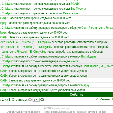
. Chistyakov
покинул пост тренера-менеджера команды
ВСАДК
. Chistyakov
покинул пост тренера-менеджера команды
Вис Модена
. Chistyakov
покинул пост президента федерации
Сент-Люсия
ВСАДК
: Завершено расширение стадиона до 30 000 мест
Марзу
: Завершено расширение стадиона до 40 000 мест
. Chistyakov
принят на работу тренером-менеджером в сборную
Сент-Люсия (мол., 76 се
Марзу
: Началось расширение стадиона до 40 000 мест
ВСАДК
: Началось расширение стадиона до 30 000 мест
ент-Люсия (юн., 75 сезон)
:
E. Chistyakov
перестал работать заместителем в сборной
ент-Люсия (нац., 75 сезон)
:
E. Chistyakov
перестал работать заместителем в сборной
талия (мол., 75 сезон)
:
E. Chistyakov
перестал работать заместителем в сборной
. Chistyakov
принят на работу тренером-менеджером в команду
Вис Модена
. Chistyakov
покинул пост тренера-менеджера команды
Чайка
. Chistyakov
принят на работу в качестве заместителя в сборную
Сент-Люсия (нац., 75 с
ВСАДК
: Уровень строения центр физподготовки увеличен до 3 уровня
ВСАДК
: Уровень строения центр физподготовки увеличен до 2 уровня
ВСАДК
: Завершено расширение стадиона до 19 000 мест
. Chistyakov
принят на работу тренером-менеджером в команду
Марзу
ВСАДК
: Уровень строения медицинский центр увеличен до 3 уровня
Событие
События
|
ца
1
из
3
. Страницы:
© 2026 virtualsoccer.ws
Обратиться в тех.поддержку
- Почта:
alkarpuk@gmail.com
- Telegram:
@virtual_soccer