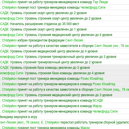
. Chistyakov
принят на работу тренером-менеджером в команду
Тер Лееде
. Chistyakov
покинул пост тренера-менеджера команды
Челмсфорд Сити
ВСАДК
: Уровень строения скаут-центр увеличен до 2 уровня
Челмсфорд Сити
: Уровень строения скаут-центр увеличен до 2 уровня
ВСАДК
: Началось расширение стадиона до 35 000 мест
ВСАДК
: Уровень строения скаут-центр увеличен до 1 уровня
Челмсфорд Сити
: Уровень строения медицинский центр увеличен до 4 уровня
. Chistyakov
избран президентом федерации
Сент-Люсия
. Chistyakov
принят на работу в качестве заместителя в сборную
Сент-Люсия (юн., 78 се
ВСАДК
: Уровень строения медицинский центр увеличен до 4 уровня
Челмсфорд Сити
: Уровень строения тренировочный центр увеличен до 3 уровня
ВСАДК
: Уровень строения тренировочный центр увеличен до 2 уровня
ВСАДК
: Уровень строения база команды увеличен до 3 уровня
Челмсфорд Сити
: Уровень строения база команды увеличен до 4 уровня
. Chistyakov
покинул пост тренера-менеджера команды
Розес Юнайтед
. Chistyakov
принят на работу тренером-менеджером в команду
Розес Юнайтед
. Chistyakov
принят на работу в качестве заместителя в сборную
Сент-Люсия (нац., 78 с
Челмсфорд Сити
: Уровень строения медицинский центр увеличен до 3 уровня
. Chistyakov
принят на работу тренером-менеджером в команду
ВСАДК
. Chistyakov
принят на работу тренером-менеджером в команду
Марзу
. Chistyakov
принят на работу тренером-менеджером в команду
Челмсфорд Сити
енеджер вернулся в игру
ент-Люсия (мол., 76 сезон)
:
E. Chistyakov
перестал работать тренером сборной (удалилс
. Chistyakov
покинул пост тренера-менеджера команды
Марзу