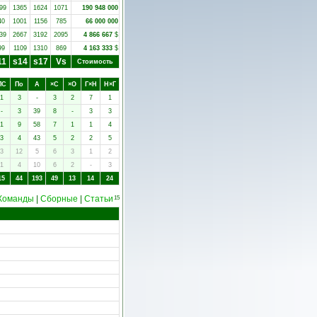
99
1365
1624
1071
190 948 000
40
1001
1156
785
66 000 000
39
2667
3192
2095
4 866 667
$
99
1109
1310
869
4 163 333
$
11
s14
s17
Vs
Стоимость
ПC
Пo
А
×C
×O
Г×Н
Н×Г
1
3
-
3
2
7
1
-
3
39
8
-
3
3
1
9
58
7
1
1
4
3
4
43
5
2
2
5
3
12
5
6
3
1
2
1
4
10
6
2
-
3
15
44
193
49
13
14
24
Команды
|
Сборные
|
Статьи
15