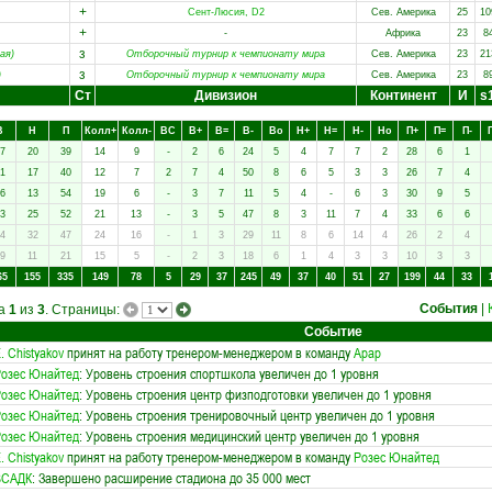
+
Сент-Люсия, D2
Сев. Америка
25
10
+
-
Африка
23
8
з
ая)
Отборочный турнир к чемпионату мира
Сев. Америка
23
21
з
)
Отборочный турнир к чемпионату мира
Сев. Америка
23
8
Ст
Дивизион
Континент
И
s
В
Н
П
Колл+
Колл-
ВC
В+
В=
В-
Вo
Н+
Н=
Н-
Нo
П+
П=
П-
7
20
39
14
9
-
2
6
24
5
4
7
7
2
28
6
1
1
17
40
12
7
2
7
4
50
8
6
5
3
3
26
7
4
6
13
54
19
6
-
3
7
11
5
4
-
6
3
30
9
5
3
25
52
21
13
-
3
5
47
8
3
11
7
4
33
6
6
4
32
47
24
16
-
1
3
29
11
8
6
14
4
26
2
4
9
11
21
15
5
-
2
3
18
6
1
4
3
3
10
3
3
65
155
335
149
78
5
29
37
245
49
37
40
51
27
199
44
33
События
|
ца
1
из
3
. Страницы:
Событие
. Chistyakov
принят на работу тренером-менеджером в команду
Арар
озес Юнайтед
: Уровень строения спортшкола увеличен до 1 уровня
озес Юнайтед
: Уровень строения центр физподготовки увеличен до 1 уровня
озес Юнайтед
: Уровень строения тренировочный центр увеличен до 1 уровня
озес Юнайтед
: Уровень строения медицинский центр увеличен до 1 уровня
. Chistyakov
принят на работу тренером-менеджером в команду
Розес Юнайтед
ВСАДК
: Завершено расширение стадиона до 35 000 мест