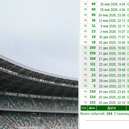
25 янв 2026, 4:04
E
99
76
25 янв 2026, 4:04
E
99
76
24 янв 2026, 23:39
E
99
76
12 янв 2026, 22:13
36
76
9 янв 2026, 22:11
31
76
3 янв 2026, 15:07
E
23
76
30 дек 2025, 11:07
18
76
30 дек 2025, 10:46
18
76
21 дек 2025, 15:00
С
359
75
21 дек 2025, 15:00
С
359
75
21 дек 2025, 15:00
И
359
75
22 окт 2025, 19:48
E
111
75
22 окт 2025, 19:48
E
111
75
30 сен 2025, 23:28
E
23
75
29 сен 2025, 22:11
20
75
22 сен 2025, 22:11
5
75
20 сен 2025, 23:45
334
74
20 сен 2025, 22:48
E
334
74
20 сен 2025, 22:10
333
74
Дата
Сез.
День
Всего событий:
104
. Страни