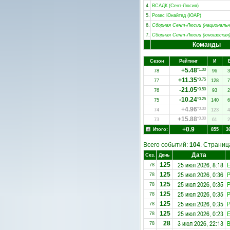
4.
ВСАДК (Сент-Люсия)
5.
Розес Юнайтед (ЮАР)
6.
Сборная Сент-Люсии (национальн
7.
Сборная Сент-Люсии (юношеская
Команды
Сезон
Рейтинг
И
+5.48
*1.00
78
96
3
+11.35
*0.75
77
128
7
-21.05
*0.50
76
93
2
-10.24
*0.25
75
140
6
+4.96
*0.00
74
123
4
+15.88
*0.00
73
61
2
+0.9
Итого:
855
3
Всего событий:
104
. Страни
Дата
Сез.
День
25 июл 2026, 8:18
E
125
78
25 июл 2026, 0:36
Р
125
78
25 июл 2026, 0:35
Р
125
78
25 июл 2026, 0:35
Р
125
78
25 июл 2026, 0:35
Р
125
78
25 июл 2026, 0:23
E
125
78
3 июл 2026, 22:13
28
78