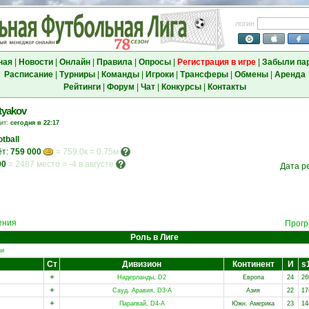
логин
ная
|
Новости
|
Онлайн
|
Правила
|
Опросы
|
Регистрация в игре
|
Забыли па
Расписание
|
Турниры
|
Команды
|
Игроки
|
Трансферы
|
Обмены
|
Аренда
Рейтинги
|
Форум
|
Чат
|
Конкурсы
|
Контакты
tyakov
зит:
сегодня в 22:17
tball
ёт:
759 000
= 759.0к = 0.75м
00
=
2487 место
=
-4 в августе
Дата р
ения
Прогр
Роль в Лиге
ии
Ст
Дивизион
Континент
И
s
+
Нидерланды, D2
Европа
24
26
+
Сауд. Аравия, D3-A
Азия
22
17
+
Парагвай, D4-A
Южн. Америка
23
14