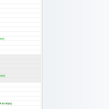
зон)
езон)
я из игры)