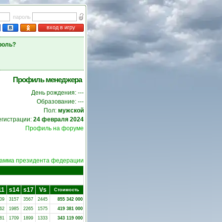
пароль
вход в игру
роль?
Профиль менеджера
День рождения: ---
Образование: ---
Пол:
мужской
егистрации:
24 февраля 2024
Профиль на форуме
амма президента федерации
11
s14
s17
Vs
Стоимость
09
3157
3567
2445
855 342 000
62
1985
2265
1575
419 381 000
81
1709
1899
1333
343 119 000