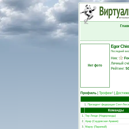
Глав
Egor Chis
Последний ви
Ник:
Foo
Личный сч
Нет фото
Рейтинг:
5
Профиль
|
Трофеи
|
Достиж
1
1.
Президент федерации Сент-Люс
Команды
1.
Тер Лееде (Нидерланды)
2.
Арар (Саудовская Аравия)
3.
Марзу (Парагвай)