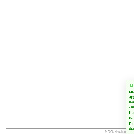
Мы
др
на
за
Ис
вы
По
фа
© 2026 virtualsoccer.w