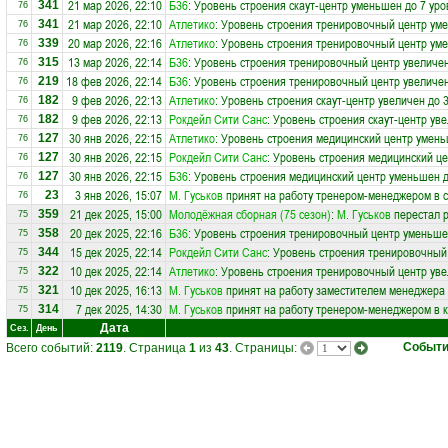
21 мар 2026, 22:10
Б36
: Уровень строения скаут-центр уменьшен до 7 уро
341
76
21 мар 2026, 22:10
Атлетико
: Уровень строения тренировочный центр ум
341
76
20 мар 2026, 22:16
Атлетико
: Уровень строения тренировочный центр ум
339
76
13 мар 2026, 22:14
Б36
: Уровень строения тренировочный центр увеличен
315
76
18 фев 2026, 22:14
Б36
: Уровень строения тренировочный центр увеличен
219
76
9 фев 2026, 22:13
Атлетико
: Уровень строения скаут-центр увеличен до 
182
76
9 фев 2026, 22:13
Рокдейл Сити Санс
: Уровень строения скаут-центр ув
182
76
30 янв 2026, 22:15
Атлетико
: Уровень строения медицинский центр умень
127
76
30 янв 2026, 22:15
Рокдейл Сити Санс
: Уровень строения медицинский ц
127
76
30 янв 2026, 22:15
Б36
: Уровень строения медицинский центр уменьшен д
127
76
3 янв 2026, 15:07
М. Гуськов
принят на работу тренером-менеджером в 
23
76
21 дек 2025, 15:00
Молодёжная сборная (75 сезон)
:
М. Гуськов
перестал р
359
75
20 дек 2025, 22:16
Б36
: Уровень строения тренировочный центр уменьше
358
75
15 дек 2025, 22:14
Рокдейл Сити Санс
: Уровень строения тренировочный
344
75
10 дек 2025, 22:14
Атлетико
: Уровень строения тренировочный центр уве
322
75
10 дек 2025, 16:13
М. Гуськов
принят на работу заместителем менеджера
321
75
7 дек 2025, 14:30
М. Гуськов
принят на работу тренером-менеджером в 
314
75
Дата
Сез.
День
Событ
Всего событий:
2119
. Страница
1
из
43
. Страницы: