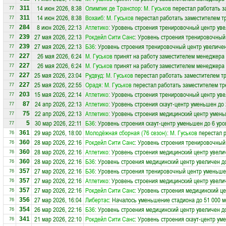
14 июн 2026, 8:38
Олимпик де Транспор
:
М. Гуськов
перестал работать з
311
77
14 июн 2026, 8:38
Вохаиб
:
М. Гуськов
перестал работать заместителем тр
311
77
8 июн 2026, 22:13
Атлетико
: Уровень строения тренировочный центр уве
284
77
27 мая 2026, 22:13
Рокдейл Сити Санс
: Уровень строения тренировочный
239
77
27 мая 2026, 22:13
Б36
: Уровень строения тренировочный центр увеличен
239
77
26 мая 2026, 6:24
М. Гуськов
принят на работу заместителем менеджера
227
77
26 мая 2026, 6:24
М. Гуськов
принят на работу заместителем менеджера
227
77
25 мая 2026, 23:04
Рудвуд
:
М. Гуськов
перестал работать заместителем т
227
77
25 мая 2026, 22:55
Орадя
:
М. Гуськов
перестал работать заместителем тр
227
77
15 мая 2026, 22:14
Атлетико
: Уровень строения тренировочный центр уве
203
77
24 апр 2026, 22:13
Атлетико
: Уровень строения скаут-центр уменьшен до 
87
77
22 апр 2026, 22:13
Атлетико
: Уровень строения медицинский центр умень
75
77
30 мар 2026, 22:11
Б36
: Уровень строения скаут-центр уменьшен до 6 уро
5
77
29 мар 2026, 18:00
Молодёжная сборная (76 сезон)
:
М. Гуськов
перестал р
361
76
28 мар 2026, 22:16
Рокдейл Сити Санс
: Уровень строения тренировочный
360
76
28 мар 2026, 22:16
Атлетико
: Уровень строения медицинский центр увели
360
76
28 мар 2026, 22:16
Б36
: Уровень строения медицинский центр увеличен д
360
76
27 мар 2026, 22:16
Б36
: Уровень строения тренировочный центр уменьше
357
76
27 мар 2026, 22:16
Атлетико
: Уровень строения медицинский центр увели
357
76
27 мар 2026, 22:16
Рокдейл Сити Санс
: Уровень строения медицинский це
357
76
27 мар 2026, 16:04
Либертас
: Началось уменьшение стадиона до 51 000 м
356
76
26 мар 2026, 22:16
Б36
: Уровень строения медицинский центр увеличен д
354
76
21 мар 2026, 22:10
Рокдейл Сити Санс
: Уровень строения скаут-центр ум
341
76