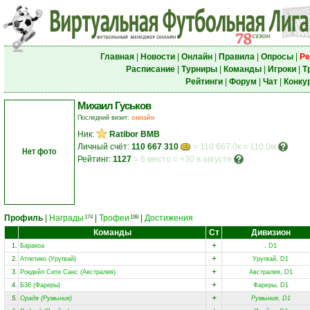
Главная
|
Новости
|
Онлайн
|
Правила
|
Опросы
|
Ре
Расписание
|
Турниры
|
Команды
|
Игроки
|
Т
Рейтинги
|
Форум
|
Чат
|
Конку
Михаил Гуськов
Последний визит:
онлайн
Ник:
Ratibor BMB
Личный счёт:
110 667 310
= 110 667.0к = 110.0м
Нет фото
Рейтинг:
1127
=
6 место
=
+30 в августе
Профиль
|
Награды
|
Трофеи
|
Достижения
174
198
Команды
Ст
Дивизион
+
1.
Баракоа
, D1
+
2.
Атлетико (Уругвай)
Уругвай, D1
+
3.
Рокдейл Сити Санс (Австралия)
Австралия, D1
+
4.
Б36 (Фареры)
Фареры, D1
+
5.
Орадя (Румыния)
Румыния, D1