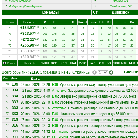
+
6.
Рудвуд (Ямайка)
Ямайка, D1
+
7.
Либертас (Сан-Марино)
Сан-Марино, D2
Команды
Ст
Дивизион
Сезон
Рейтинг
И
В
Н
П
Колл+
Колл-
ВC
В+
В=
В-
Вo
+184.91
*1.00
78
123
85
17
21
16
17
1
20
10
46
8
+323.57
*0.75
77
209
146
28
35
34
16
7
13
15
88
23
+272.11
*0.50
76
232
148
29
55
34
35
11
8
18
82
29
+255.99
*0.25
75
192
130
25
37
24
36
4
17
16
67
26
+333.82
*0.00
74
188
119
23
46
34
26
7
15
17
62
18
+310.84
*0.00
73
189
121
21
47
32
21
5
16
14
66
20
+627.6
Итого:
17056
9231
2781
5044
2712
2451
289
674
1090
5680
1498
Событ
Всего событий:
2119
. Страница
1
из
43
. Страницы:
Дата
Сез.
День
27 июл 2026, 22:26
Б36
: Уровень строения скаут-центр уменьшен до 5 уро
139
78
21 июн 2026, 4:40
Атлетико
: Завершено расширение стадиона до 92 000 
334
77
21 июн 2026, 4:40
Б36
: Завершено расширение стадиона до 75 000 мест
334
77
20 июн 2026, 22:10
Б36
: Уровень строения медицинский центр увеличен д
333
77
20 июн 2026, 18:15
Атлетико
: Началось расширение стадиона до 92 000 м
333
77
20 июн 2026, 18:00
Б36
: Началось расширение стадиона до 75 000 мест
333
77
17 июн 2026, 22:13
Б36
: Уровень строения тренировочный центр уменьше
318
77
16 июн 2026, 22:13
Б36
: Уровень строения тренировочный центр уменьше
316
77
14 июн 2026, 14:32
М. Гуськов
принят на работу заместителем менеджера
311
77
14 июн 2026, 14:32
М. Гуськов
принят на работу заместителем менеджера
311
77