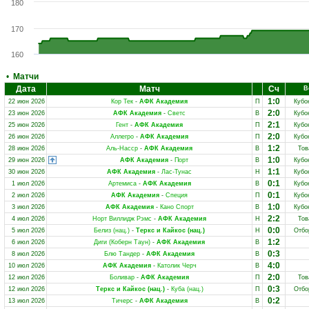
180
170
160
•
Матчи
Дата
Матч
Сч
В
1:0
22 июн 2026
Кор Тек
-
АФК Академия
П
Кубо
2:0
23 июн 2026
АФК Академия
-
Светс
В
Кубо
2:1
25 июн 2026
Гент
-
АФК Академия
П
Кубо
2:0
26 июн 2026
Аллегро
-
АФК Академия
П
Кубо
1:2
28 июн 2026
Аль-Насср
-
АФК Академия
В
Тов
1:0
29 июн 2026
АФК Академия
-
Порт
В
Кубо
1:1
30 июн 2026
АФК Академия
-
Лас-Тунас
Н
Кубо
0:1
1 июл 2026
Артемиса
-
АФК Академия
В
Кубо
0:1
2 июл 2026
АФК Академия
-
Специя
П
Кубо
1:0
3 июл 2026
АФК Академия
-
Кано Спорт
В
Кубо
2:2
4 июл 2026
Норт Виллидж Рэмс
-
АФК Академия
Н
Тов
0:0
5 июл 2026
Белиз (нац.)
-
Теркс и Кайкос (нац.)
Н
Отбо
1:2
6 июл 2026
Диги (Коберн Таун)
-
АФК Академия
В
0:3
8 июл 2026
Блю Тандер
-
АФК Академия
В
4:0
10 июл 2026
АФК Академия
-
Католик Черч
В
2:0
12 июл 2026
Боливар
-
АФК Академия
П
Тов
0:3
12 июл 2026
Теркс и Кайкос (нац.)
-
Куба (нац.)
П
Отбо
0:2
13 июл 2026
Тичерс
-
АФК Академия
В