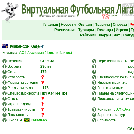
Главная
|
Новости
|
Онлайн
|
Правила
|
Опросы
|
Ре
Расписание
|
Турниры
|
Команды
|
Игроки
|
Т
Рейтинги
|
Форум
|
Чат
|
Конку
Макенсон Каде
Команда:
АФК Академия (Теркс и Кайкос)
Позиции
CD
/
CM
Перспективность
тре
Возраст
29
лет
рос
Сила
175
па
Усталость
Спецвозможности в э
Форма на сегодня
Игровая практика
Реальная сила
~175
Роль в команде
Спецвозможности
Пк4
Ат4
И4
Тр4
Планы на следующий
Стиль
Полезность в этом с
Играл подряд
Травматичность
Контракт с
АФК Ака...
Лояльность
Зарплата за тур
Школа:
Кавальер
Стоимость
Об 