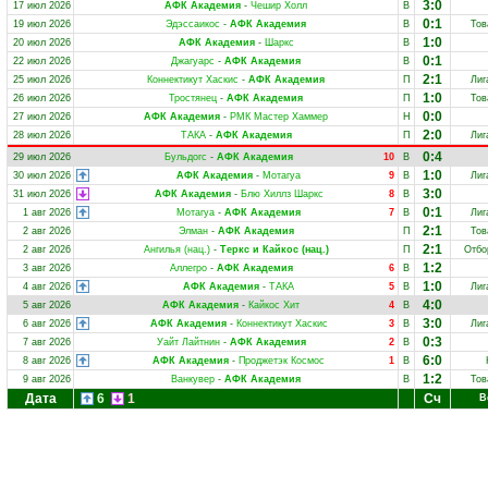
3:0
17 июл 2026
АФК Академия
-
Чешир Холл
В
0:1
19 июл 2026
Эдэссаикос
-
АФК Академия
В
Тов
1:0
20 июл 2026
АФК Академия
-
Шаркс
В
0:1
22 июл 2026
Джагуарс
-
АФК Академия
В
2:1
25 июл 2026
Коннектикут Хаскис
-
АФК Академия
П
Лиг
1:0
26 июл 2026
Тростянец
-
АФК Академия
П
Тов
0:0
27 июл 2026
АФК Академия
-
РМК Мастер Хаммер
Н
2:0
28 июл 2026
ТАКА
-
АФК Академия
П
Лиг
0:4
29 июл 2026
Бульдогс
-
АФК Академия
10
В
1:0
30 июл 2026
АФК Академия
-
Мотагуа
9
В
Лиг
3:0
31 июл 2026
АФК Академия
-
Блю Хиллз Шаркс
8
В
0:1
1 авг 2026
Мотагуа
-
АФК Академия
7
В
Лиг
2:1
2 авг 2026
Элман
-
АФК Академия
П
Тов
2:1
2 авг 2026
Ангилья (нац.)
-
Теркс и Кайкос (нац.)
П
Отбо
1:2
3 авг 2026
Аллегро
-
АФК Академия
6
В
1:0
4 авг 2026
АФК Академия
-
ТАКА
5
В
Лиг
4:0
5 авг 2026
АФК Академия
-
Кайкос Хит
4
В
3:0
6 авг 2026
АФК Академия
-
Коннектикут Хаскис
3
В
Лиг
0:3
7 авг 2026
Уайт Лайтнин
-
АФК Академия
2
В
6:0
8 авг 2026
АФК Академия
-
Проджетэк Космос
1
В
1:2
9 авг 2026
Ванкувер
-
АФК Академия
В
Тов
Дата
6
1
Сч
В