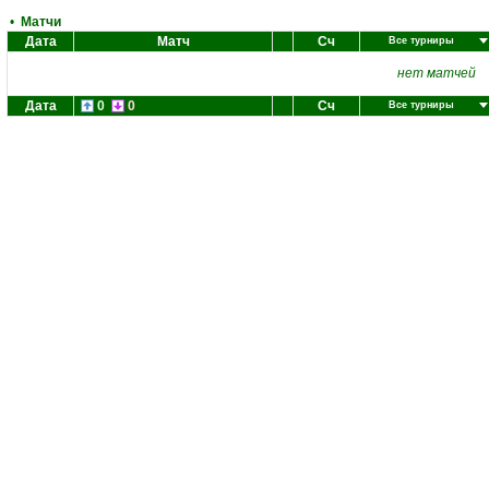
•
Матчи
Дата
Матч
Сч
Все турниры
нет матчей
Дата
0
0
Сч
Все турниры