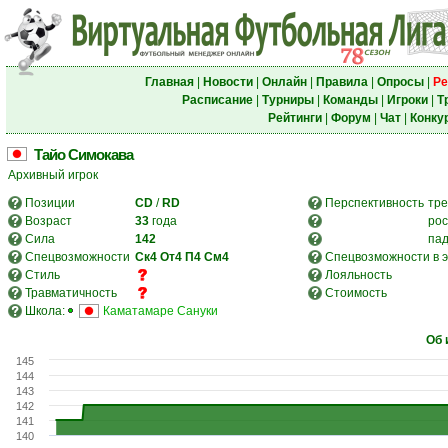
Главная
|
Новости
|
Онлайн
|
Правила
|
Опросы
|
Ре
Расписание
|
Турниры
|
Команды
|
Игроки
|
Т
Рейтинги
|
Форум
|
Чат
|
Конку
Тайо Симокава
Архивный игрок
Позиции
CD
/
RD
Перспективность
тре
Возраст
33
года
рос
Сила
142
па
Спецвозможности
Ск4
От4
П4
См4
Спецвозможности в э
Стиль
Лояльность
Травматичность
Стоимость
Школа:
Каматамаре Сануки
Об 
145
144
143
142
141
140