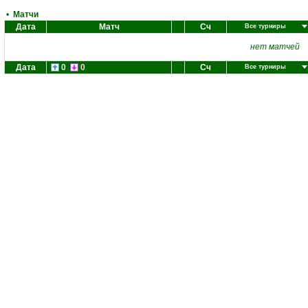
•
Матчи
Дата
Матч
Сч
Все турниры
нет матчей
Дата
0
0
Сч
Все турниры