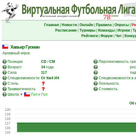
Главная
|
Новости
|
Онлайн
|
Правила
|
Опросы
|
Ре
Расписание
|
Турниры
|
Команды
|
Игроки
|
Т
Рейтинги
|
Форум
|
Чат
|
Конку
Хавьер Гусман
Архивный игрок
Позиции
CD
/
CM
Перспективность
тре
Возраст
34
года
рос
Сила
117
па
Спецвозможности
От
Км4
И4
Спецвозможности в э
Стиль
Лояльность
Травматичность
Стоимость
Школа:
Гол и Гол
Об 
120
119
118
117
116
115