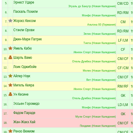
Эрнест Ударе
CM
/
CD
1
5.
Этуаль дэ Банутр (Новая Каледония)
Паскаль Похили
RD
/
RM
1
6.
Монфо (Новая Каледония)
Жорэсс Кексом
CM
1
7.
Альтона 93 (Германия)
Стэнли Орови
RD
/
RM
1
8.
Энтин (Новая Каледония)
Джин-Мари Патрик
LF
/
LM
1
9.
Тиета (Новая Каледония)
Ямель Кабю
CF
1
10.
Иенген Спорт (Новая Каледония)
Шарль Вамо
CM
/
CF
1
11.
Отюль-Думбеа (Новая Каледония)
Лоик Оджибойе
CF
/
CM
1
12.
Мелек (Новая Каледония)
Айлер Нэук
CM
/
CF
1
13.
Вет (Новая Каледония)
Мигель Кеяра
RM
/
RF
1
14.
Иенген Спорт (Новая Каледония)
Ун Кесине
GK
1
15.
Отюль-Думбеа (Новая Каледония)
Эссьен Горомидо
LD
/
LM
1
16.
Монфо (Новая Каледония)
Фадом Параде
GK
1
17.
Мули Спорт (Новая Каледония)
Жан-Жакэ Хай
CM
/
CF
1
18.
Пондиме (Новая Каледония)
Рензо Вежиэм
CM
/
CF
1
19.