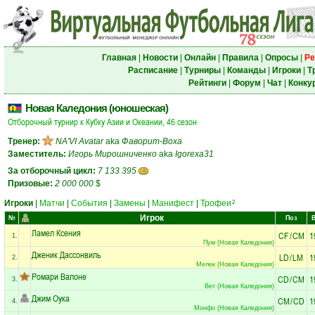
Главная
|
Новости
|
Онлайн
|
Правила
|
Опросы
|
Ре
Расписание
|
Турниры
|
Команды
|
Игроки
|
Т
Рейтинги
|
Форум
|
Чат
|
Конку
Новая Каледония (юношеская)
Отборочный турнир к Кубку Азии и Океании, 46 сезон
Тренер:
NA'VI Avatar
aka
Фаворит-Воха
Заместитель:
Игорь Мирошниченко
aka
Igorexa31
За отборочный цикл:
7 133 395
Призовые:
2 000 000
$
Игроки
|
Матчи
|
События
|
Замены
|
Манифест
|
Трофеи
2
Игрок
№
Поз
Ламел Ксения
CF
/
CM
1
1.
Пум (Новая Каледония)
Дженик Дассонвиль
LD
/
LM
1
2.
Мелек (Новая Каледония)
Ромари Валоне
CD
/
CM
1
3.
Вет (Новая Каледония)
Джим Оука
CM
/
CD
1
4.
Монфо (Новая Каледония)