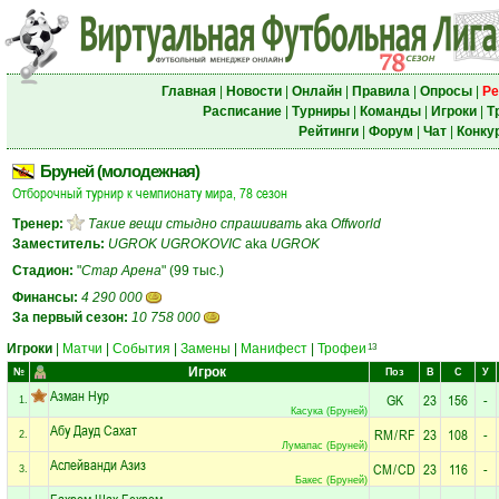
Главная
|
Новости
|
Онлайн
|
Правила
|
Опросы
|
Ре
Расписание
|
Турниры
|
Команды
|
Игроки
|
Т
Рейтинги
|
Форум
|
Чат
|
Конку
Бруней (молодежная)
Отборочный турнир к чемпионату мира, 78 сезон
Тренер:
Такие вещи стыдно спрашивать
aka
Offworld
Заместитель:
UGROK UGROKOVIC
aka
UGROK
Стадион:
"
Стар Арена
" (99 тыс.)
Финансы:
4 290 000
За первый сезон:
10 758 000
Игроки
|
Матчи
|
События
|
Замены
|
Манифест
|
Трофеи
13
Игрок
№
Поз
В
С
У
Азман Нур
GK
23
156
-
1.
Касука (Бруней)
Абу Дауд Сахат
RM
/
RF
23
108
-
2.
Лумапас (Бруней)
Аслейванди Азиз
CM
/
CD
23
116
-
3.
Бакес (Бруней)
Бахром Шах Бехром