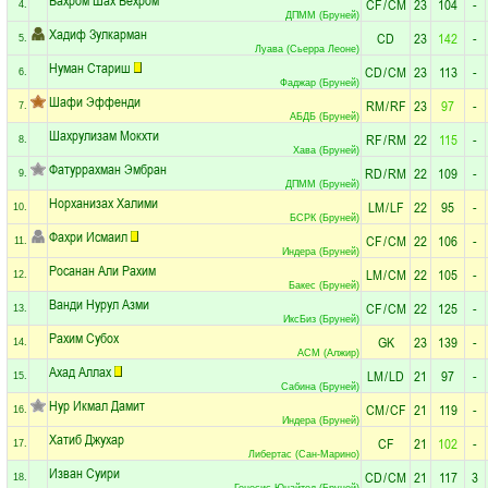
CF
/
CM
23
104
-
4.
ДПММ (Бруней)
Хадиф Зулкарман
CD
23
142
-
5.
Луава (Сьерра Леоне)
Нуман Стариш
CD
/
CM
23
113
-
6.
Фаджар (Бруней)
Шафи Эффенди
RM
/
RF
23
97
-
7.
АБДБ (Бруней)
Шахрулизам Мокхти
RF
/
RM
22
115
-
8.
Хава (Бруней)
Фатуррахман Эмбран
RD
/
RM
22
109
-
9.
ДПММ (Бруней)
Норханизах Халими
LM
/
LF
22
95
-
10.
БСРК (Бруней)
Фахри Исмаил
CF
/
CM
22
106
-
11.
Индера (Бруней)
Росанан Али Рахим
LM
/
CM
22
105
-
12.
Бакес (Бруней)
Ванди Нурул Азми
CF
/
CM
22
125
-
13.
ИксБиз (Бруней)
Рахим Субох
GK
23
139
-
14.
АСМ (Алжир)
Ахад Аллах
LM
/
LD
21
97
-
15.
Сабина (Бруней)
Нур Икмал Дамит
CM
/
CF
21
119
-
16.
Индера (Бруней)
Хатиб Джухар
CF
21
102
-
17.
Либертас (Сан-Марино)
Изван Суири
CD
/
CM
21
117
3
18.
Генесис Юнайтед (Бруней)