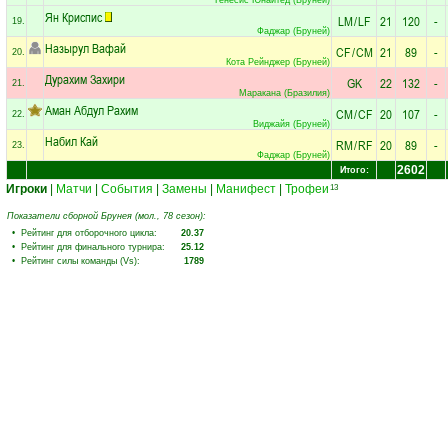
Ян Криспис
LM
/
LF
21
120
-
19.
Фаджар (Бруней)
Назырул Вафай
CF
/
CM
21
89
-
20.
Кота Рейнджер (Бруней)
Дурахим Захири
GK
22
132
-
21.
Маракана (Бразилия)
Аман Абдул Рахим
CM
/
CF
20
107
-
22.
Виджайя (Бруней)
Набил Кай
RM
/
RF
20
89
-
23.
Фаджар (Бруней)
2602
Итого:
Игроки
|
Матчи
|
События
|
Замены
|
Манифест
|
Трофеи
13
Показатели сборной Брунея (мол., 78 сезон):
• Рейтинг для отборочного цикла:
20.37
• Рейтинг для финального турнира:
25.12
• Рейтинг силы команды (Vs):
1789