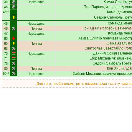
30
Черкащина
Хамза Слипко
, 
45
Пол Парнис
, из-за предело
45
+1
Команда меняе
Седрик Самюэль Грет
46
Черкащина
Команда меня
46
Поляна
Кон Хи Ли
(головой), замкнул
47
Черкащина
Команда меняе
60
Хамза Слипко
получает
микрот
60
Поляна
Сакка Авалу
по
63
Святослав Завертайло
(гол
70
Черкащина
Даниил Сокил
заменен
71
Егор Михальчук
заменен,
75
Седрик Самюэль Грет
80
Поляна
Кон Хи Ли
, уд
90
Черкащина
+3
Фабьян Механив
, замкнул прострел
Для того, чтобы посмотреть комментарии к матчу, вам 