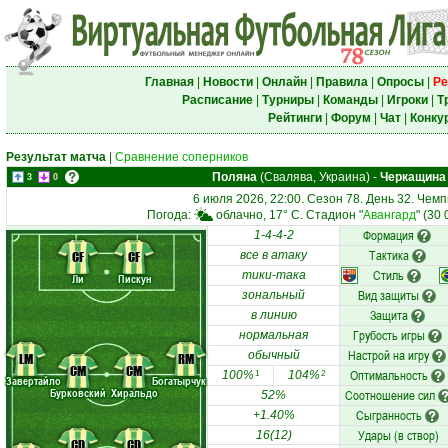
Главная
|
Новости
|
Онлайн
|
Правила
|
Опросы
|
Ре
Расписание
|
Турниры
|
Команды
|
Игроки
|
Т
Рейтинги
|
Форум
|
Чат
|
Конку
Результат матча
|
Сравнение соперников
Поляна
(Свалява, Украина)
-
Черкащина
3
0
6 июля 2026, 22:00. Сезон 78. День 32. Чем
Погода:
облачно, 17° C. Стадион "
Авангард
" (30
Формация
1-4-4-2
Тактика
CF
CF
все в атаку
Стиль
тики-така
Ли
Пискун
Вид защиты
зональный
Защита
в линию
Грубость игры
нормальная
Настрой на игру
обычный
LM
RM
CM
CM
Оптимальность
100%
104%
1
2
Завертайло
Богатырчук
Бурковский
Хиральдо
Соотношение сил
52%
Сыгранность
+1.40%
Удары (в створ)
16(12)
CD
CD