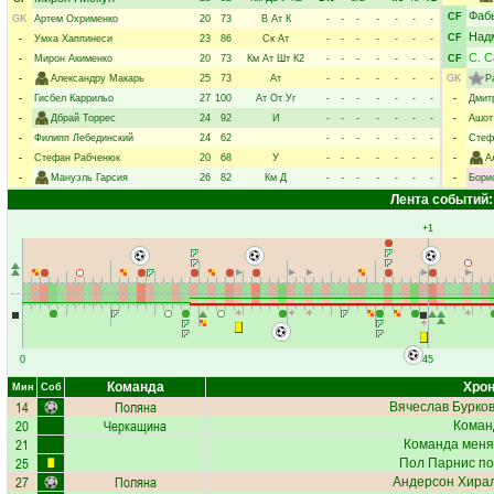
Фаб
CF
GK
Артем Охрименко
20
73
В
Ат
К
-
-
-
-
-
-
-
Над
CF
-
Умха Хаппинеси
23
86
Ск
Ат
-
-
-
-
-
-
-
С. 
-
Мирон Акименко
20
73
Км
Ат
Шт
К2
-
-
-
-
-
-
-
CF
-
Александру Макарь
25
73
Ат
-
-
-
-
-
-
-
GK
Р
-
Гисбел Каррильо
27
100
Ат
От
Уг
-
-
-
-
-
-
-
-
Дмит
-
Дбрай Торрес
24
92
И
-
-
-
-
-
-
-
-
Ашот
-
Филипп Лебединский
24
62
-
-
-
-
-
-
-
-
Стеф
-
Стефан Рабченюк
20
68
У
-
-
-
-
-
-
-
-
А
-
Мануэль Гарсия
26
82
Км
Д
-
-
-
-
-
-
-
-
Бори
Лента событий:
+1
0
45
Команда
Хрон
Мин
Соб
14
Поляна
Вячеслав Бурко
20
Черкащина
Коман
21
Команда меня
25
Пол Парнис
по
27
Поляна
Андерсон Хира