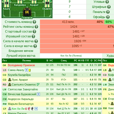
Угловые
9
LD
RD
Калдейра
Арарат
Штрафные
7
Авалу
Окампос
Пенальти
GK
0
Офсайды
6
Приемов
Стоимость команд
413 млн.
40%
60%
Рейтинг силы команд
1424
47%
Стартовый состав
1481
+127
Игравший состав
1481
+128
Сила в начале матча
1926
+304
Сила в конце матча
1095
+2
Владение мячом
Лучший игрок матча
Худш
Кон Хи Ли
(Поляна)
Поз
Поляна
В
НC
Спец
РC
Ф
У/В
Г/П
О
ЗС
РФ
Поз
Володимир Приемов
Вад
32
135
Р4
В4
П3
К4
186
-
11
4
3.1
73
137
GK
GK
Сакка Авалу
П
25
89
Пк
148
1
-
0/1
5.4
67
100
LD
LB
Коумба Калдейра
Коф
24
94
Пк2
151
-
-
-
4.2
58
88
CD
CD
Луис Арарат
П
26
79
И
От
121
-
-
-
4.4
60
73
CD
RB
Сантьяго Окампос
Эми
25
111
Км2
Пк
Ат
Уг
202
-
-
-
4.2
52
106
RD
LW
Святослав Завертайло
Дан
24
114
Км4
Д4
Ат
Л4
226
-
1/1
1
6.2
55
126
LM
FR
Вячеслав Бурковский
26
106
Км4
Д4
Пк
Ат
199
-
1/1
1
6.2
58
115
↳
Ро
CM
Его
Андерсон Хиральдо
24
87
Км
167
-
3/1
1
5.5
55
93
CM
CM
Марьян Богатырчук
↳
18
65
Км
Ат
К2
118
-
5/5
-
5.1
56
67
RM
Хам
Кон Хи Ли
RM
30
134
Км4
Д
Пк
Ат
258
-
3/2
2/1
10
46
119
CF
↳
Мирон Пискун
23
92
Км
Д2
У
К2
149
-
3/2
-
4.8
48
72
CF