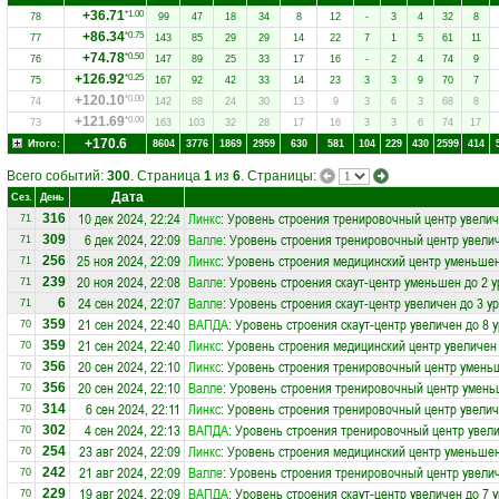
+36.71
*1.00
78
99
47
18
34
8
12
-
3
4
32
8
+86.34
*0.75
77
143
85
29
29
14
22
7
1
5
61
11
+74.78
*0.50
76
147
89
25
33
17
16
-
2
4
74
9
+126.92
*0.25
75
167
92
42
33
14
23
3
3
9
70
7
+120.10
*0.00
74
142
88
24
30
13
9
3
6
3
68
8
+121.69
*0.00
73
163
103
32
28
17
16
3
3
6
74
17
+170.6
Итого:
8604
3776
1869
2959
630
581
104
229
430
2599
414
Всего событий:
300
. Страница
1
из
6
. Страницы:
Дата
Сез.
День
10 дек 2024, 22:24
Линкс
: Уровень строения тренировочный центр увелич
316
71
6 дек 2024, 22:09
Валле
: Уровень строения тренировочный центр увелич
309
71
25 ноя 2024, 22:09
Линкс
: Уровень строения медицинский центр уменьшен
256
71
20 ноя 2024, 22:08
Валле
: Уровень строения скаут-центр уменьшен до 2 
239
71
24 сен 2024, 22:07
Валле
: Уровень строения скаут-центр увеличен до 3 у
6
71
21 сен 2024, 22:40
ВАПДА
: Уровень строения скаут-центр увеличен до 8 
359
70
21 сен 2024, 22:40
Линкс
: Уровень строения медицинский центр увеличен
359
70
20 сен 2024, 22:10
Линкс
: Уровень строения тренировочный центр умень
356
70
20 сен 2024, 22:10
Валле
: Уровень строения тренировочный центр умень
356
70
6 сен 2024, 22:11
Линкс
: Уровень строения тренировочный центр увелич
314
70
4 сен 2024, 22:13
ВАПДА
: Уровень строения тренировочный центр увели
302
70
23 авг 2024, 22:09
Линкс
: Уровень строения медицинский центр уменьшен
254
70
21 авг 2024, 22:09
Валле
: Уровень строения тренировочный центр увелич
242
70
19 авг 2024, 22:09
ВАПДА
: Уровень строения скаут-центр увеличен до 7 
229
70