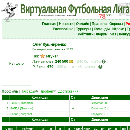
Главная
|
Новости
|
Онлайн
|
Правила
|
Опросы
|
Ре
Расписание
|
Турниры
|
Команды
|
Игроки
|
Т
Рейтинги
|
Форум
|
Чат
|
Конку
Олег Кушниренко
Последний визит:
вчера в 14:23
Ник:
stryker
Личный счёт:
240 500
= 240.0к = 0.24м
Нет фото
Рейтинг:
670
=
365 место
=
+8 в августе
Профиль
|
Награды
|
Трофеи
|
Достижения
21
67
Команды
Ст
Дивизион
+
1.
Линкс (Гибралтар)
Гибралтар, D1
+
2.
ВАПДА (Пакистан)
Пакистан, D1
+
3.
Валле (Гондурас)
Гондурас, D1
Команды
Ст
Дивизион
Сезон
Рейтинг
И
В
Н
П
Колл+
Колл-
ВC
В+
В=
В-
Вo