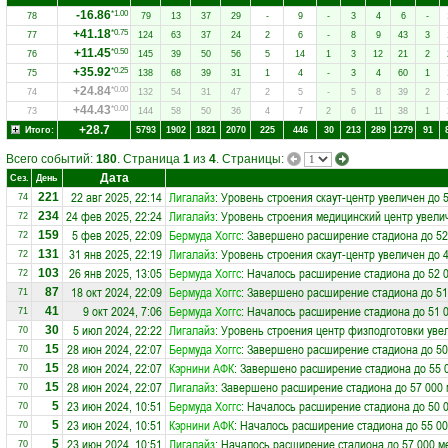
-16.86
*1.00
78
79
13
37
29
-
9
-
3
4
6
-
+41.18
*0.75
77
124
63
37
24
2
6
-
8
9
43
3
+11.45
*0.50
76
145
39
50
56
5
14
1
3
12
21
2
+35.92
*0.25
75
138
68
39
31
1
4
-
3
4
60
1
+24.84
*0.00
74
132
54
31
47
2
5
-
5
8
39
2
+44.43
*0.00
73
144
58
50
36
4
7
2
6
11
38
1
+28.7
Итого:
5793
1902
1821
2070
225
446
30
213
289
1279
91
Всего событий:
180
. Страница
1
из
4
. Страницы:
Дата
Сез.
День
22 авг 2025, 22:14
Лигалайз
: Уровень строения скаут-центр увеличен до 
221
74
24 фев 2025, 22:24
Лигалайз
: Уровень строения медицинский центр увели
234
72
5 фев 2025, 22:09
Бермуда Хоггс
: Завершено расширение стадиона до 52
159
72
31 янв 2025, 22:19
Лигалайз
: Уровень строения скаут-центр увеличен до 
131
72
26 янв 2025, 13:05
Бермуда Хоггс
: Началось расширение стадиона до 52 
103
72
18 окт 2024, 22:09
Бермуда Хоггс
: Завершено расширение стадиона до 51
87
71
9 окт 2024, 7:06
Бермуда Хоггс
: Началось расширение стадиона до 51 
41
71
5 июл 2024, 22:22
Лигалайз
: Уровень строения центр физподготовки уве
30
70
28 июн 2024, 22:07
Бермуда Хоггс
: Завершено расширение стадиона до 50
15
70
28 июн 2024, 22:07
Кэрнини АФК
: Завершено расширение стадиона до 55 
15
70
28 июн 2024, 22:07
Лигалайз
: Завершено расширение стадиона до 57 000 
15
70
23 июн 2024, 10:51
Бермуда Хоггс
: Началось расширение стадиона до 50 
5
70
23 июн 2024, 10:51
Кэрнини АФК
: Началось расширение стадиона до 55 00
5
70
23 июн 2024, 10:51
Лигалайз
: Началось расширение стадиона до 57 000 м
5
70