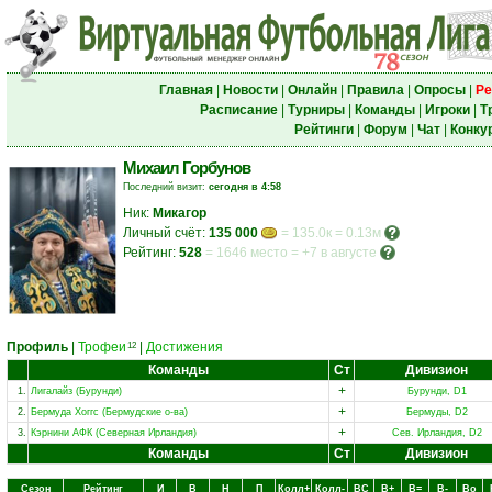
Главная
|
Новости
|
Онлайн
|
Правила
|
Опросы
|
Ре
Расписание
|
Турниры
|
Команды
|
Игроки
|
Т
Рейтинги
|
Форум
|
Чат
|
Конку
Михаил Горбунов
Последний визит:
сегодня в 4:58
Ник:
Микагор
Личный счёт:
135 000
= 135.0к = 0.13м
Рейтинг:
528
=
1646 место
=
+7 в августе
Профиль
|
Трофеи
|
Достижения
12
Команды
Ст
Дивизион
+
1.
Лигалайз (Бурунди)
Бурунди, D1
+
2.
Бермуда Хоггс (Бермудские о-ва)
Бермуды, D2
+
3.
Кэрнини АФК (Северная Ирландия)
Сев. Ирландия, D2
Команды
Ст
Дивизион
Сезон
Рейтинг
И
В
Н
П
Колл+
Колл-
ВC
В+
В=
В-
Вo