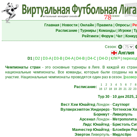
Главная
|
Новости
|
Онлайн
|
Правила
|
Опросы
|
Ре
Расписание
|
Турниры
|
Команды
|
Игроки
|
Т
Рейтинги
|
Форум
|
Чат
|
Конку
Сезон:
Англия
D1
|
D2
|
D3-A
|
D3-B
|
D4-A
|
D4-B
|
D4-C
|
D4-D
|
КЛК
|
перехо
23
Чемпионаты стран
- это основные турниры в Лиге. В каждой из стран
национальные чемпионаты. Все команды, которые были созданы на м
участие. Национальные чемпионаты проводятся один раз в сезон.
[
развер
1
2
3
4
5
6
7
8
Расписание:
16
17
18
19
20
21
22
23
Тур 30
-
10 дек 2025, 
Вест Хэм Юнайтед
Лондон
-
Саутпорт
Вулверхэмптон Уондерерз
-
Тоттенхэм Хо
Борнмут
-
Ливерпуль
Арсенал
Лондон
-
Метрополита
Лидс Юнайтед
-
Бристоль Си
Манчестер Юнайтед
-
Блэкберн Ро
Эвертон
Ливерпуль
-
Мидлсбро