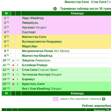
Манчестер Сити
-
Сток Сити
Сто
Турнирная таблица после 30 туро
М
Команда
1
(1)
Лидс Юнайтед
2
(2)
Ливерпуль
3
(3)
Арсенал
Лондон
4
(4)
Саутпорт
5
(5)
Манчестер Сити
6
(6)
Вулверхэмптон Уондерерз
7
(7)
Мидлсбро
8
(8)
Метрополитан Полис
Ист Молси
9
(9)
Манчестер Юнайтед
10
(12)
Эвертон
Ливерпуль
+2
11
(10)
Блэкберн Роверс
-1
12
(11)
Сток Сити
Сток-он-Трент
-1
13
(15)
Тоттенхэм Хотспур
Лондон
+2
14
(13)
Борнмут
-1
15
(14)
Бристоль Сити
-1
16
(16)
Вест Хэм Юнайтед
Лондон
М
Команда
- вышла в Лигу европейских чемпионов
Рейтинг мирокубко
Начало 75-