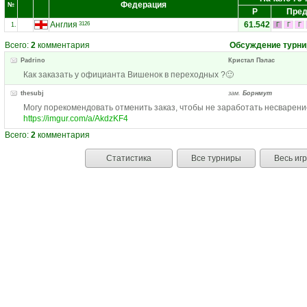
Федерация
№
Р
Пред
Англия
61.542
3126
1.
Г
Г
Г
Всего:
2
комментария
Обсуждение турни
Padrino
Кристал Пэлас
Как заказать у официанта Вишенок в переходных ?🙂
thesubj
зам.
Борнмут
Могу порекомендовать отменить заказ, чтобы не заработать несварени
https://imgur.com/a/AkdzKF4
Всего:
2
комментария
Статистика
Все турниры
Весь иг