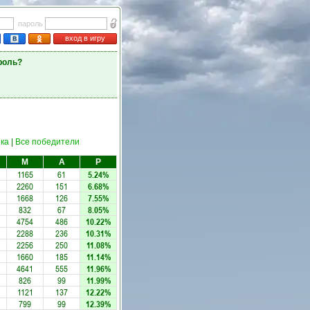
пароль
вход в игру
роль?
ка
|
Все победители
М
А
Р
1165
61
5.24%
2260
151
6.68%
1668
126
7.55%
832
67
8.05%
4754
486
10.22%
2288
236
10.31%
2256
250
11.08%
1660
185
11.14%
4641
555
11.96%
826
99
11.99%
1121
137
12.22%
799
99
12.39%