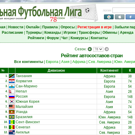
логин
ная
|
Новости
|
Онлайн
|
Правила
|
Опросы
|
Регистрация в игре
|
Забыли па
Расписание
|
Турниры
|
Команды
|
Игроки
|
Трансферы
|
Обмены
|
Аренда
Рейтинги
|
Форум
|
Чат
|
Конкурсы
|
Контакты
Сезон:
Рейтинг автосоставов стран
Все континенты
|
Европа
|
Азия
|
Африка
|
Сев. Америка
|
Южн. Амери
Дивизион
Континент
К
№
Африка
38
Танзания
1.
Европа
74
Хорватия
2.
Европа
54
Сан-Марино
3.
Азия
28
Непал
4.
Европа
148
Россия
5.
Азия
74
Южная Корея
6.
Азия
74
Малайзия
7.
Африка
54
Уганда
8.
Южн. Америка
148
Бразилия
9.
Сев. Америка
28
Сент-Винсент
10.
Африка
38
Сенегал
11.
Сев. Америка
28
Ангилья
12.