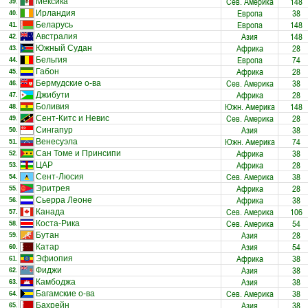
Сев. Америка
148
Мексика
39.
Европа
38
Ирландия
40.
Европа
148
Беларусь
41.
Азия
148
Австралия
42.
Африка
28
Южный Судан
43.
Европа
74
Бельгия
44.
Африка
28
Габон
45.
Сев. Америка
38
Бермудские о-ва
46.
Африка
28
Джибути
47.
Южн. Америка
148
Боливия
48.
Сев. Америка
28
Сент-Китс и Невис
49.
Азия
38
Сингапур
50.
Южн. Америка
74
Венесуэла
51.
Африка
38
Сан Томе и Принсипи
52.
Африка
28
ЦАР
53.
Сев. Америка
38
Сент-Люсия
54.
Африка
28
Эритрея
55.
Африка
38
Сьерра Леоне
56.
Сев. Америка
106
Канада
57.
Сев. Америка
54
Коста-Рика
58.
Азия
28
Бутан
59.
Азия
54
Катар
60.
Африка
38
Эфиопия
61.
Азия
38
Фиджи
62.
Азия
38
Камбоджа
63.
Сев. Америка
38
Багамские о-ва
64.
Азия
38
Бахрейн
65.