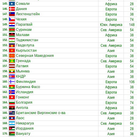
Африка
28
Сомали
145.
Европа
74
Дания
146.
Европа
38
Лихтенштейн
147.
Европа
74
Чехия
148.
Южн. Америка
148
Парагвай
149.
Сев. Америка
54
Суринам
150.
Африка
38
Малави
151.
Азия
54
Таджикистан
152.
Сев. Америка
38
Гваделупа
153.
Азия
74
Кыргызстан
154.
Европа
38
Северная Македония
155.
Сев. Америка
54
Гренада
156.
Европа
54
Латвия
157.
Азия
38
Мьянма
158.
Азия
38
КНДР
159.
Европа
106
Финляндия
160.
Африка
38
Буркина Фасо
161.
Европа
74
Исландия
162.
Азия
38
Гонконг
163.
Европа
74
Болгария
164.
Африка
38
Ангола
165.
Сев. Америка
38
Британские Виргинские о-ва
166.
Азия
28
Лаос
167.
Сев. Америка
54
Никарагуа
168.
Азия
28
Иордания
169.
Азия
38
Вануату
170.