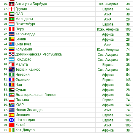
Сев. Америка
38
Антигуа и Барбуда
66.
Европа
54
Грузия
67.
Азия
38
ОАЭ
68.
Азия
28
Мальдивы
69.
Европа
38
Люксембург
70.
Южн. Америка
106
Перу
71.
Африка
38
Кабо-Верде
72.
Африка
28
Бенин
73.
Азия
38
О-ва Кука
74.
Южн. Америка
74
Колумбия
75.
Сев. Америка
38
Доминиканская Республика
76.
Сев. Америка
54
Гондурас
77.
Европа
38
Мальта
78.
Сев. Америка
54
Теркс и Кайкос
79.
Африка
54
Нигерия
80.
Европа
148
Франция
81.
Африка
54
Чад
82.
Африка
28
Судан
83.
Африка
54
Экваториальная Гвинея
84.
Европа
74
Польша
85.
Африка
148
ЮАР
86.
Азия
74
Новая Зеландия
87.
Европа
148
Испания
88.
Европа
106
Шотландия
89.
Азия
106
Китай
90.
Африка
38
Кот-Дивуар
91.