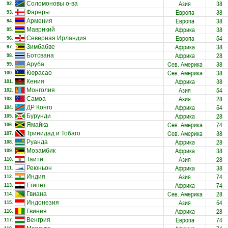
Азия
38
Соломоновы о-ва
92.
Европа
38
Фареры
93.
Европа
38
Армения
94.
Африка
38
Маврикий
95.
Европа
54
Северная Ирландия
96.
Африка
38
Зимбабве
97.
Африка
28
Ботсвана
98.
Сев. Америка
38
Аруба
99.
Сев. Америка
38
Кюрасао
100.
Африка
38
Кения
101.
Азия
54
Монголия
102.
Азия
28
Самоа
103.
Африка
54
ДР Конго
104.
Африка
28
Бурунди
105.
Сев. Америка
74
Ямайка
106.
Сев. Америка
38
Тринидад и Тобаго
107.
Африка
28
Руанда
108.
Африка
38
Мозамбик
109.
Азия
28
Таити
110.
Африка
38
Реюньон
111.
Азия
74
Индия
112.
Африка
74
Египет
113.
Сев. Америка
28
Гвиана
114.
Азия
54
Индонезия
115.
Африка
28
Гвинея
116.
Европа
74
Венгрия
117.