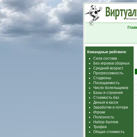
Глав
Командные рейтинги:
Сила состава
Без игроков сборных
Средний возраст
Прогрессивность
Стадионы
Посещаемость
Число болельщиков
Базы и строения
Стоимость баз
Деньги в кассе
Заработки и потери
Игроки
Полезность
Набор баллов
Трофеи
Общая стоимость