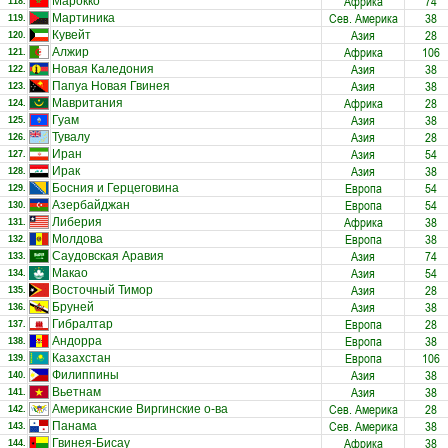
Африка
74
Марокко
118.
Сев. Америка
38
Мартиника
119.
Азия
28
Кувейт
120.
Африка
106
Алжир
121.
Азия
38
Новая Каледония
122.
Азия
38
Папуа Новая Гвинея
123.
Африка
28
Мавритания
124.
Азия
38
Гуам
125.
Азия
28
Тувалу
126.
Азия
54
Иран
127.
Азия
38
Ирак
128.
Европа
54
Босния и Герцеговина
129.
Европа
54
Азербайджан
130.
Африка
38
Либерия
131.
Европа
38
Молдова
132.
Азия
74
Саудовская Аравия
133.
Азия
54
Макао
134.
Азия
28
Восточный Тимор
135.
Азия
38
Бруней
136.
Европа
28
Гибралтар
137.
Европа
38
Андорра
138.
Европа
106
Казахстан
139.
Азия
38
Филиппины
140.
Азия
38
Вьетнам
141.
Сев. Америка
28
Американские Виргинские о-ва
142.
Сев. Америка
38
Панама
143.
Африка
38
Гвинея-Бисау
144.