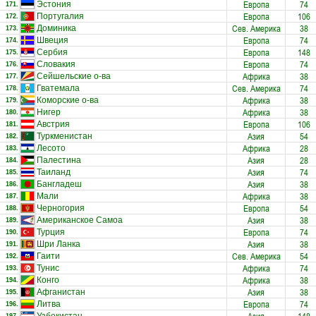
Европа
74
Эстония
171.
Европа
106
Португалия
172.
Сев. Америка
38
Доминика
173.
Европа
74
Швеция
174.
Европа
148
Сербия
175.
Европа
74
Словакия
176.
Африка
38
Сейшельские о-ва
177.
Сев. Америка
74
Гватемала
178.
Африка
38
Коморские о-ва
179.
Африка
38
Нигер
180.
Европа
106
Австрия
181.
Азия
54
Туркменистан
182.
Африка
28
Лесото
183.
Азия
28
Палестина
184.
Азия
74
Таиланд
185.
Азия
38
Бангладеш
186.
Африка
38
Мали
187.
Европа
54
Черногория
188.
Азия
38
Американское Самоа
189.
Европа
74
Турция
190.
Азия
38
Шри Ланка
191.
Сев. Америка
54
Гаити
192.
Африка
74
Тунис
193.
Африка
38
Конго
194.
Азия
38
Афганистан
195.
Европа
74
Литва
196.