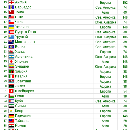
Европа
152
Англия
13.
Сев. Америка
74
Барбадос
14.
Азия
40
Тонга
15.
Сев. Америка
148
США
16.
Южн. Америка
74
Чили
17.
Европа
148
Украина
18.
Сев. Америка
38
Пуэрто-Рико
19.
Южн. Америка
106
Уругвай
20.
Сев. Америка
38
Монтсеррат
21.
Сев. Америка
28
Белиз
22.
Европа
74
Уэльс
23.
Южн. Америка
148
Аргентина
24.
Азия
148
Япония
25.
Южн. Америка
106
Эквадор
26.
Африка
38
Замбия
27.
Европа
148
Италия
28.
Африка
38
Эсватини
29.
Африка
38
Ливия
30.
Европа
54
Швейцария
31.
Азия
38
Оман
32.
Сев. Америка
74
Куба
33.
Азия
38
Сирия
34.
Европа
38
Кипр
35.
Европа
148
Германия
36.
Азия
28
Тайвань
37.
Азия
28
Йемен
38.