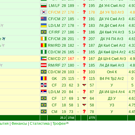
LM
/
LF
28
189
-
195
Д4
Уг4
См4
Ат2
4.9
CF
/
CM
27
178
-
178
Д4
У4
Тр3
Ат3
4.8
CF
/
CM
27
185
-
191
Д4
У4
См4
Ат3
4.8
LD
/
LM
27
178
-
183
Л4
Д4
См4
Ат4
4.8
CF
/
RF
27
186
-
186
Д4
Км4
У4
Ат3
5.1
е
CF
/
CM
28
201
-
207
Д4
У4
П4
Ат3
4.6
а
RM
/
RD
28
182
-
187
Д4
Ка4
См4
Ат2
4.3
CD
/
CM
26
165
-
165
Д4
Км4
Шт4
Ат2
4.5
CM
/
CD
27
167
-
167
Д4
Шт4
См4
Ат3
4.9
RM
/
RF
27
180
-
185
Л4
Д4
Км4
Ат3
4.8
CD
/
CM
28
103
-
103
Оп4
К
4.9
GK
25
115
-
115
В4
Р4
Тр2
Ат2
0
CF
23
62
3
57
У
5
LD
/
LM
20
84
-
87
Д4
И4
Шт4
Ат4
4.7
CF
17
69
1
64
Д3
У
4.6
CF
18
58
1
58
У3
4.7
CM
19
73
-
78
У
4.4
25.2
2744
2775
ытия
|
Финансы
|
Статистика
|
Трофеи
26