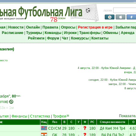
логин
ная
|
Новости
|
Онлайн
|
Правила
|
Опросы
|
Регистрация в игре
|
Забыли па
Расписание
|
Турниры
|
Команды
|
Игроки
|
Трансферы
|
Обмены
|
Аренда
Рейтинги
|
Форум
|
Чат
|
Конкурсы
|
Контакты
азилия)
 место
4 августа, 22:00 - Кубок Южной Америки - Д
вчера, 2
сегодня, 22:00 - Кубок Южной Амери
завтра, 22:00 - Чемп
8 август
кабря",
80
тыс.
отов)
53к = 1м
Показате
ытия
|
Финансы
|
Статистика
|
Трофеи
26
ок
Нац
Поз
В
С
У
Ф
РС
Спецвозможности
О
CD
/
CM
29
180
-
180
Д4
Км4
Уг4
Тр4
4.6
GK
28
189
-
189
В4
Р4
П4
Тр2
4.3