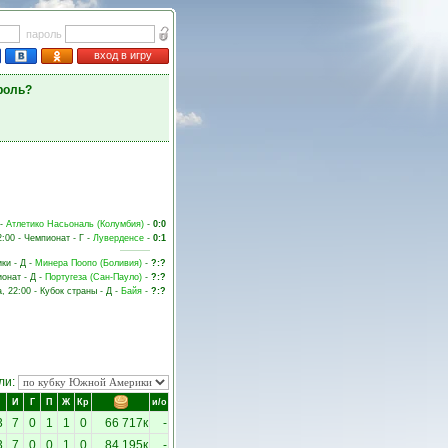
пароль
вход в игру
роль?
 -
Атлетико Насьональ (Колумбия)
-
0:0
2:00 - Чемпионат - Г -
Луверденсе
-
0:1
ки - Д -
Минера Поопо (Боливия)
-
?:?
ионат - Д -
Португеза (Сан-Пауло)
-
?:?
а, 22:00 - Кубок страны - Д -
Байя
-
?:?
ли:
И
Г
П
Ж
Кр
и/о
3
7
0
1
1
0
66 717к
-
3
7
0
0
1
0
84 195к
-