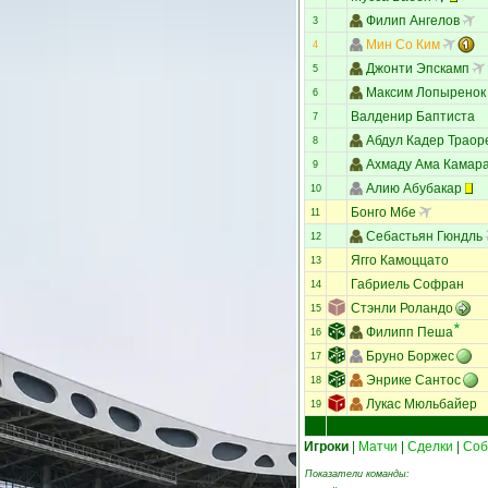
Филип Ангелов
3
Мин Со Ким
4
Джонти Эпскамп
5
Максим Лопыренок
6
Валденир Баптиста
7
Абдул Кадер Траор
8
Ахмаду Ама Камар
9
Алию Абубакар
10
Бонго Мбе
11
Себастьян Гюндль
12
Ягго Камоццато
13
Габриель Софран
14
Стэнли Роландо
15
Филипп Пеша
16
Бруно Боржес
17
Энрике Сантос
18
Лукас Мюльбайер
19
Игроки
|
Матчи
|
Сделки
|
Соб
Показатели команды: