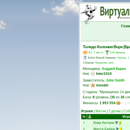
Глав
Толедо Колония Ворк (Бр
D1, 7 место
1/16 финала
Кубок Южной Америки
:
Группа, 1
Сборная:
Бразилия, мол.
Менеджер:
Андрей Карач
Ник:
Inter2410
Заместитель:
John Smith
Ник:
meedel
Стадион: "Муниципал 14 де
База:
8
уровень (
36
из
36
сл
Финансы:
1 953 554
= 1 9
Игроки
|
Матчи
|
Сделки
|
Соб
Игр
№
Кока Антони
1
Мусса Бабен
2