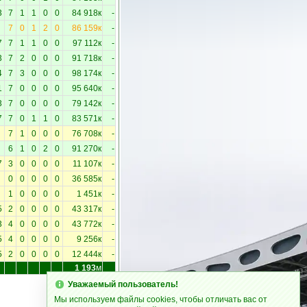
3
7
1
1
0
0
84 918к
-
7
0
1
2
0
86 159к
-
7
7
1
1
0
0
97 112к
-
3
7
2
0
0
0
91 718к
-
4
7
3
0
0
0
98 174к
-
1
7
0
0
0
0
95 640к
-
3
7
0
0
0
0
79 142к
-
7
7
0
1
1
0
83 571к
-
7
1
0
0
0
76 708к
-
6
1
0
2
0
91 270к
-
7
3
0
0
0
0
11 107к
-
0
0
0
0
0
36 585к
-
1
0
0
0
0
1 451к
-
5
2
0
0
0
0
43 317к
-
3
4
0
0
0
0
43 772к
-
5
4
0
0
0
0
9 256к
-
5
2
0
0
0
0
12 444к
-
1 193
м
Уважаемый пользователь!
Мы используем файлы cookies, чтобы отличать вас от