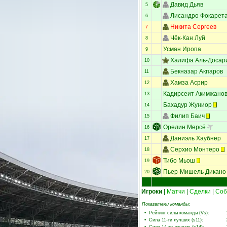
Давид Дьяв
5
Лисандро Фокарет
6
Никита Сергеев
7
Чёк-Кан Луй
8
Усман Иропа
9
Халифа Аль-Досар
10
Бекназар Акпаров
11
Хамза Асрир
12
Кадирсеит Акимжано
13
Бахадур Жуниор
14
Филип Баич
15
Орелин Мерсё
16
Даниэль Хаубнер
17
Серхио Монтеро
18
Тибо Мьош
19
Пьер-Мишель Дикано
20
Игроки
|
Матчи
|
Сделки
|
Соб
Показатели команды:
•
Рейтинг силы команды (Vs)
:
•
Сила 11-ти лучших (s11)
: