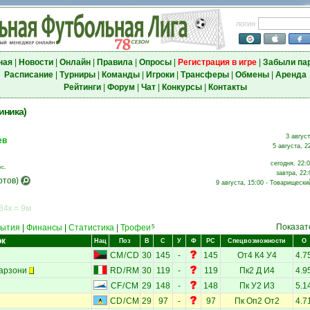
логин
ная
|
Новости
|
Онлайн
|
Правила
|
Опросы
|
Регистрация в игре
|
Забыли па
Расписание
|
Турниры
|
Команды
|
Игроки
|
Трансферы
|
Обмены
|
Аренда
Рейтинги
|
Форум
|
Чат
|
Конкурсы
|
Контакты
иника)
3 август
ев
5 августа, 2
сегодня, 22:
с.
завтра, 22:
отов)
9 августа, 15:00 - Товарищески
84к = 9м
Показат
ытия
|
Финансы
|
Статистика
|
Трофеи
5
ок
Нац
Поз
В
С
У
Ф
РС
Спецвозможности
О
CM
/
CD
30
145
-
145
От4
К4
У4
4.7
арзони
RD
/
RM
30
119
-
119
Пк2
Д
И4
4.9
CF
/
CM
29
148
-
148
Пк
У2
И3
5.1
CD
/
CM
29
97
-
97
Пк
Оп2
От2
4.7