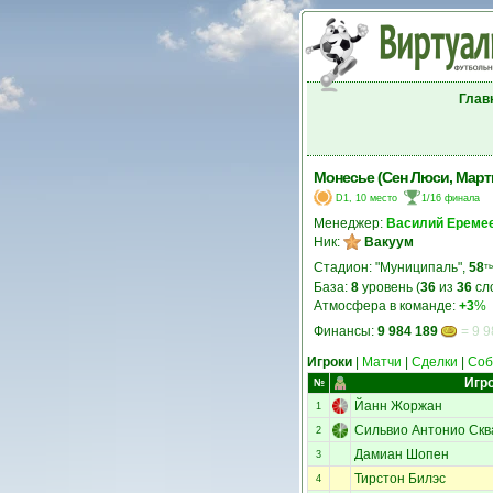
Глав
Монесье (Сен Люси, Март
D1, 10 место
1/16 финала
Менеджер:
Василий Ереме
Ник:
Вакуум
Стадион: "Муниципаль",
58
ты
База:
8
уровень (
36
из
36
сл
Атмосфера в команде:
+3
%
Финансы:
9 984 189
= 9 9
Игроки
|
Матчи
|
Сделки
|
Соб
Игр
№
Йанн Жоржан
1
Сильвио Антонио Скв
2
Дамиан Шопен
3
Тирстон Билэс
4