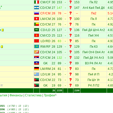
CM
/
CF
30
153
-
153
Пк
Л2
4.9
а
CD
/
CM
27
147
-
147
Ат4
Ка4
Пк4
Д4
4.6
CF
/
CM
28
78
--
--
Пк2
5.1
LM
/
CM
26
100
-
100
Пк
Л
4.7
CD
/
CM
27
76
-
76
Пк
4.9
и
CD
/
LD
25
127
-
136
Пк4
Д4
Шт4
Ат2
4.8
CM
/
CD
25
113
-
116
Пк4
Уг4
4.5
LD
/
RD
26
83
-
85
Пк
4.9
в
RM
/
RF
28
129
-
129
Пк
К3
4.6
CD
/
CM
24
105
-
105
Пк4
От4
Оп4
Ат
4.8
CF
/
CM
24
132
-
132
Пк4
Д4
У4
Ат3
5.0
GK
22
89
-
89
В3
Р4
Л4
Ат
4.4
LM
/
RM
24
81
-
83
Пк
4.7
LD
/
LM
24
95
-
98
Пк4
И
П
4.2
CD
/
CM
22
73
-
73
Пк
Шт
Уг
4.1
GK
19
69
-
69
Р4
Л
П2
4.6
26
2159
2100
ытия
|
Финансы
|
Статистика
|
Трофеи
5
1921
(
4 792
|
13
|
12
)
2096
(
4 983
|
13
|
12
)