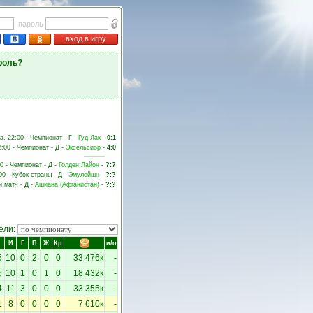
пароль
вход в игру
роль?
а, 22:00 - Чемпионат - Г -
Гуд Лак
-
0:1
2:00 - Чемпионат - Д -
Эксельсиор
-
4:0
00 - Чемпионат - Д -
Голден Лайон
-
?:?
00 - Кубок страны - Д -
Эмулейшн
-
?:?
й матч - Д -
Ашиана (Афганистан)
-
?:?
ели:
И
Г
П
Ж
Кр
и/о
5
10
0
2
0
0
33 476к
-
5
10
1
0
1
0
18 432к
-
4
11
3
0
0
0
33 355к
-
1
8
0
0
0
0
7 610к
-