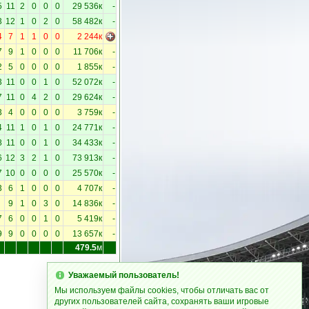
5
11
2
0
0
0
29 536к
-
3
12
1
0
2
0
58 482к
-
4
7
1
1
0
0
2 244к
7
9
1
0
0
0
11 706к
-
2
5
0
0
0
0
1 855к
-
3
11
0
0
1
0
52 072к
-
7
11
0
4
2
0
29 624к
-
3
4
0
0
0
0
3 759к
-
4
11
1
0
1
0
24 771к
-
8
11
0
0
1
0
34 433к
-
6
12
3
2
1
0
73 913к
-
7
10
0
0
0
0
25 570к
-
3
6
1
0
0
0
4 707к
-
9
1
0
3
0
14 836к
-
7
6
0
0
1
0
5 419к
-
9
9
0
0
0
0
13 657к
-
479.5
м
Уважаемый пользователь!
Мы используем файлы cookies, чтобы отличать вас от
других пользователей сайта, сохранять ваши игровые