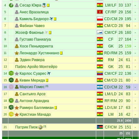
Сесар Юкра
LM
/
LF
33
137
-
4
Анес Вразалица
CF
/
RF
29
156
-
5
Камиль Беднорз
CD
/
CM
29
195
-
6
Фабиан Чавез
CM
/
CD
28
94
-
7
Жозеф Факонье
CM
/
CF
26
160
-
8
Густаво Паниагуа
CF
27
164
-
9
Хосе Пеньярриета
GK
25
159
-
10
Леонардо Хустиниано
RD
/
RM
25
159
-
11
Эдвин Ривера
RM
24
61
-
12
Пабло Аройо Монтейро
GK
25
81
-
13
Карлос Суарес
CM
/
CF
22
136
-
14
Кевин Мерида
CM
/
CD
21
80
-
15
Марсио Гомес
(6)
CD
/
CM
22
59
-
16
Сантьяго Арсе
LM
/
LD
24
83
-
17
Антони Арандиа
RF
/
RM
20
90
-
18
Рамиро Балливиан
LD
/
LM
17
63
-
19
Кристиан Мачадо
LM
16
42
-
20
25.8
2450
Патрик Пиок
(3)
CF
/
CM
25
151
-
21
25
151