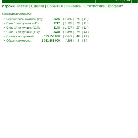
25.7
2601
Игроки
|
Матчи
|
Сделки
|
События
|
Финансы
|
Статистика
|
Трофеи
9
Показатели команды:
•
Рейтинг силы команды (Vs)
:
2456
(
1 530
|
16
|
11
)
•
Сила 11-ти лучших (s11)
:
2717
(
1 526
|
18
|
11
)
•
Сила 14-ти лучших (s14)
:
3148
(
1 537
|
17
|
11
)
•
Сила 17-ти лучших (s17)
:
3478
(
1 595
|
18
|
13
)
•
Стоимость строений
:
153 550 000
(
4 842
|
49
|
13
)
•
Общая стоимость
:
1 361 688 000
(
293
|
3
|
3
)