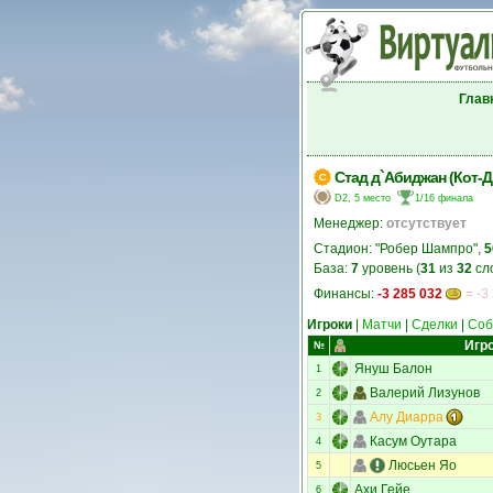
Глав
Стад д`Абиджан (Кот-Д
D2, 5 место
1/16 финала
Менеджер:
отсутствует
Стадион: "Робер Шампро",
5
База:
7
уровень (
31
из
32
сл
Финансы:
-3 285 032
= -3
Игроки
|
Матчи
|
Сделки
|
Соб
Игр
№
Януш Балон
1
Валерий Лизунов
2
Алу Диарра
3
Касум Оутара
4
Люсьен Яо
5
Ахи Гейе
6