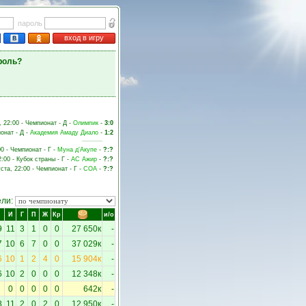
пароль
вход в игру
роль?
, 22:00 - Чемпионат - Д -
Олимпик
-
3:0
онат - Д -
Академия Амаду Диало
-
1:2
00 - Чемпионат - Г -
Муна д'Акупе
-
?:?
2:00 - Кубок страны - Г -
АС Ажир
-
?:?
уста, 22:00 - Чемпионат - Г -
СОА
-
?:?
ели:
И
Г
П
Ж
Кр
и/о
9
11
3
1
0
0
27 650к
-
7
10
6
7
0
0
37 029к
-
6
10
1
2
4
0
15 904к
-
6
10
2
0
0
0
12 348к
-
0
0
0
0
0
642к
-
8
11
2
0
2
0
12 950к
-