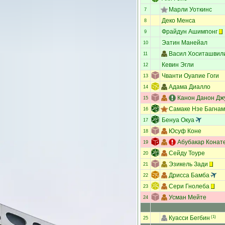
Марли Уоткинс
7
Деко Менса
8
Фрайдун Ашимпонг
9
Эатин Манейал
10
Васил Хоситашвил
11
Кевин Эгли
12
Чванти Оуапие Гоги
13
Адама Диалло
14
Канон Данон Дж
15
Самаке Нзе Багна
16
Бенуа Окуа
17
Юсуф Коне
18
Абубакар Конат
19
Сейду Тоуре
20
Эзикель Зади
21
Дрисса Бамба
22
Сери Гнолеба
23
Усман Мейте
24
Куасси Бегбин
(1)
25