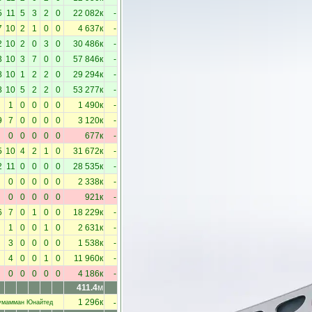
5
11
5
3
2
0
22 082к
-
7
10
2
1
0
0
4 637к
-
2
10
2
0
3
0
30 486к
-
3
10
3
7
0
0
57 846к
-
8
10
1
2
2
0
29 294к
-
8
10
5
2
2
0
53 277к
-
1
0
0
0
0
1 490к
-
9
7
0
0
0
0
3 120к
-
0
0
0
0
0
677к
-
5
10
4
2
1
0
31 672к
-
2
11
0
0
0
0
28 535к
-
0
0
0
0
0
2 338к
-
0
0
0
0
0
921к
-
6
7
0
1
0
0
18 229к
-
1
0
0
1
0
2 631к
-
3
0
0
0
0
1 538к
-
4
0
0
1
0
11 960к
-
0
0
0
0
0
4 186к
-
411.4
м
-
1 296к
умамман Юнайтед