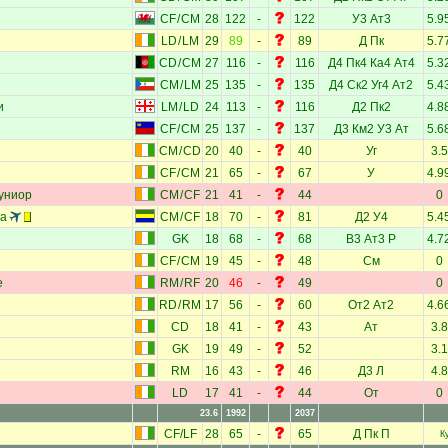
CF
/
CM
28
122
-
122
У3
Ат3
5.9
LD
/
LM
29
89
-
89
Д
Пк
5.7
CD
/
CM
27
116
-
116
Д4
Пк4
Ка4
Ат4
5.3
CM
/
LM
25
135
-
135
Д4
Ск2
Уг4
Ат2
5.4
и
LM
/
LD
24
113
-
116
Д2
Пк2
4.8
CF
/
CM
25
137
-
137
Д3
Км2
У3
Ат
5.6
CM
/
CD
20
40
-
40
Уг
3.5
CF
/
CM
21
65
-
67
У
4.9
униор
CM
/
CF
21
41
-
44
0
ма
CM
/
CF
18
70
-
81
Д2
У4
5.4
GK
18
68
-
68
В3
Ат3
Р
4.7
CF
/
CM
19
45
-
48
См
0
е
RM
/
RF
20
46
-
49
0
RD
/
RM
17
56
-
60
От2
Ат2
4.6
CD
18
41
-
43
Ат
3.8
GK
19
49
-
52
3.1
RM
16
43
-
46
Д3
Л
4.8
LD
17
41
-
44
От
0
23.6
1992
2037
CF
/
LF
28
65
-
65
Д
Пк
П
К