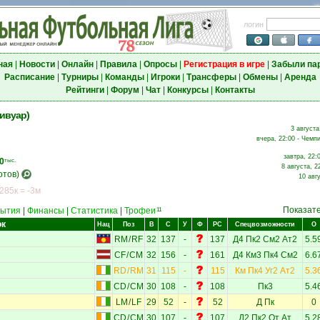
логин
ная
|
Новости
|
Онлайн
|
Правила
|
Опросы
|
Регистрация в игре
|
Забыли па
Расписание
|
Турниры
|
Команды
|
Игроки
|
Трансферы
|
Обмены
|
Аренда
Рейтинги
|
Форум
|
Чат
|
Конкурсы
|
Контакты
ивуар)
3 августа
вчера, 22:00 - Чемпи
завтра, 22:
0
тыс.
8 августа, 2
отов)
10 авг
 285к = -3м
Показат
ытия
|
Финансы
|
Статистика
|
Трофеи
11
ок
Нац
Поз
В
С
У
Ф
РС
Спецвозможности
О
RM
/
RF
32
137
-
137
Д4
Пк2
См2
Ат2
5.5
CF
/
CM
32
156
-
161
Д4
Км3
Пк4
См2
6.6
RD
/
RM
31
115
-
115
Км
Пк4
Уг2
Ат2
5.3
CD
/
CM
30
108
-
108
Пк3
5.4
LM
/
LF
29
52
-
52
Д
Пк
0
CD
/
CM
30
107
-
107
Д2
Пк2
От
Ат
5.2