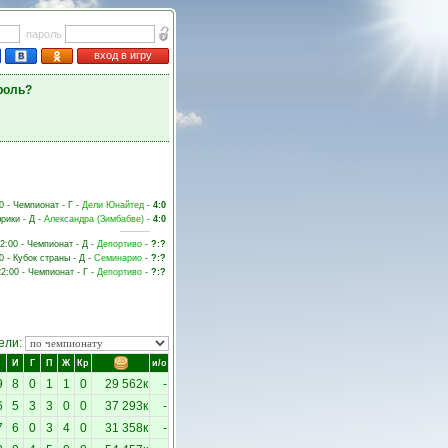
пароль
вход в игру
роль?
0 - Чемпионат - Г -
Дели Юнайтед
-
4:0
рики - Д -
Александра (Зимбабве)
-
4:0
22:00 - Чемпионат - Д -
Депортиво
-
?:?
0 - Кубок страны - Д -
Семинарио
-
?:?
22:00 - Чемпионат - Г -
Депортиво
-
?:?
ели:
И
Г
П
Ж
Кр
и/о
9
8
0
1
1
0
29 562к
-
6
5
3
3
0
0
37 293к
-
7
6
0
3
4
0
31 358к
-