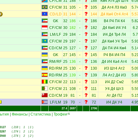
CF
/
CM
31
188
-
188
Км4
Ат4
Д4
Шт4
6.0
CF
/
CM
31
105
-
105
Д4
Ат4
Л3
Км3
5.7
CD
/
LD
31
144
-
144
Д4
Км4
От4
Ат4
5.5
GK
32
186
-
186
В4
Р4
П4
К4
5.8
CF
/
CM
30
182
-
182
Д4
Км4
И4
У4
6.2
LM
/
LF
29
184
-
184
И4
Д4
Тр4
Л4
5.7
CF
/
CM
29
197
-
197
Д4
Км4
У4
Тр4
5.9
CD
/
CM
25
127
-
127
Д4
П4
И4
Км4
5.1
GK
27
145
-
145
Р4
В4
И4
П4
5.2
RM
/
RF
25
136
-
136
Д4
И4
Ка4
Ат4
5.4
RD
/
RM
25
130
-
130
И3
Шт4
Ат2
5.0
RD
/
RM
25
139
-
139
Л4
Ат2
Д4
И3
5.8
CF
/
CM
22
113
-
113
И4
Д2
См2
5.6
CF
/
CM
21
108
-
111
У4
Д4
Шт3
5.5
CD
/
CM
19
81
-
81
Ат
Д4
П2
5.1
LF
/
LM
19
70
-
72
И4
Д4
У4
4.9
27.4
2697
2706
ытия
|
Финансы
|
Статистика
|
Трофеи
41
3127
(
218
|
1
|
1
)
3287
(
274
|
2
|
2
)
3940
(
274
|
2
|
2
)