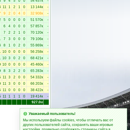
8
9
4
5
0
0
54 457к
-
4
11
1
2
1
0
13 144к
-
7
9
2
0
4
0
32 908к
-
2
5
0
0
0
0
51 570к
-
6
4
0
0
0
57 857к
-
7
2
2
1
0
70 120к
-
1
7
3
0
0
0
79 106к
-
4
8
1
0
2
0
55 869к
-
1
10
0
0
0
0
56 258к
-
1
10
3
0
2
0
68 421к
-
9
10
0
0
0
0
45 460к
-
9
8
3
2
2
0
65 283к
-
5
11
3
2
0
0
54 332к
-
9
11
3
0
0
0
66 203к
-
5
11
0
0
0
0
38 422к
-
5
11
1
1
1
0
19 414к
-
927.0
м
Уважаемый пользователь!
Мы используем файлы cookies, чтобы отличать вас от
других пользователей сайта, сохранять ваши игровые
настройки, правильно отображать страницы сайта в