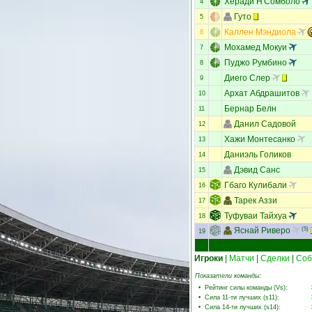
Херади Н'Сомболо
4
Гуто
5
Каллен Мэндиола
6
Мохамед Мокуи
7
Пуджо Румбино
8
Диего Слер
9
Архат Абдрашитов
10
Бернар Белн
11
Данил Садовой
12
Хажи Монтесанко
13
Даниэль Голиков
14
Дэвид Санс
15
Гбаго Кулибали
16
Тарек Аззи
17
Туфуваи Тайхуа
18
Яснай Риверо
(5)
19
Игроки
|
Матчи
|
Сделки
|
Соб
Показатели команды:
•
Рейтинг силы команды (Vs)
:
•
Сила 11-ти лучших (s11)
:
•
Сила 14-ти лучших (s14)
: