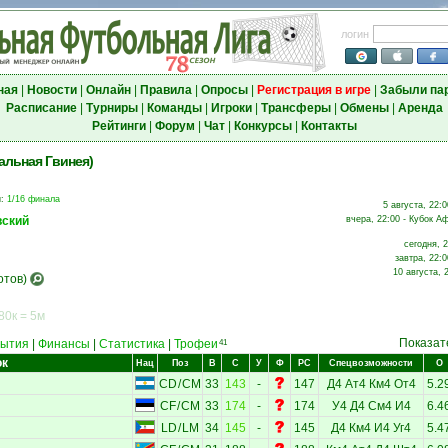
логин
ная
|
Новости
|
Онлайн
|
Правила
|
Опросы
|
Регистрация в игре
|
Забыли па
Расписание
|
Турниры
|
Команды
|
Игроки
|
Трансферы
|
Обмены
|
Аренда
Рейтинги
|
Форум
|
Чат
|
Конкурсы
|
Контакты
альная Гвинея)
и
:
1/16 финала
5 августа, 22:0
вский
вчера, 22:00 - Кубок Аф
сегодня, 
завтра, 22:0
10 августа, 
отов)
80к = 5м
Показат
ытия
|
Финансы
|
Статистика
|
Трофеи
41
ок
Нац
Поз
В
С
У
Ф
РС
Спецвозможности
О
CD
/
CM
33
143
-
147
Д4
Ат4
Км4
От4
5.2
CF
/
CM
33
174
-
174
У4
Д4
См4
И4
6.4
LD
/
LM
34
145
-
145
Д4
Км4
И4
Уг4
5.4