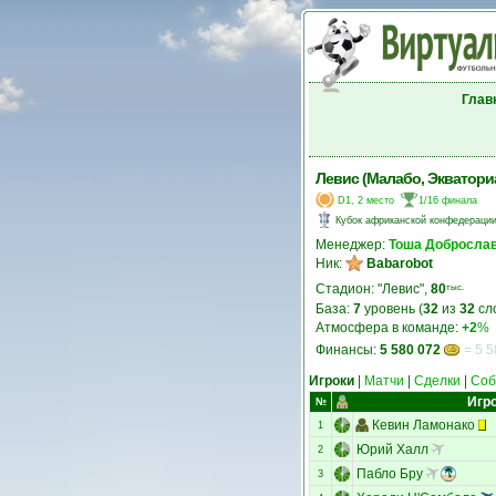
Глав
Левис (Малабо, Экватори
D1, 2 место
1/16 финала
Кубок африканской конфедераци
Менеджер:
Тоша Добросла
Ник:
Babarobot
Стадион: "Левис",
80
тыс.
База:
7
уровень (
32
из
32
сл
Атмосфера в команде:
+2
%
Финансы:
5 580 072
= 5 5
Игроки
|
Матчи
|
Сделки
|
Соб
Игр
№
Кевин Ламонако
1
Юрий Халл
2
Пабло Бру
3