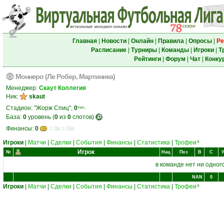
Главная
|
Новости
|
Онлайн
|
Правила
|
Опросы
|
Ре
Расписание
|
Турниры
|
Команды
|
Игроки
|
Т
Рейтинги
|
Форум
|
Чат
|
Конку
Моннеро (Ле Робер, Мартиника)
Менеджер:
Скаут Коллегия
Ник:
skaut
Стадион: "Жорж Спиц",
0
тыс.
База:
0
уровень (
0
из
0
слотов)
Финансы:
0
= 0к = 0м
Игроки
|
Матчи
|
Сделки
|
События
|
Финансы
|
Статистика
|
Трофеи
4
Игрок
№
Нац
Поз
В
С
в команде нет ни одного
NAN
0
Игроки
|
Матчи
|
Сделки
|
События
|
Финансы
|
Статистика
|
Трофеи
4