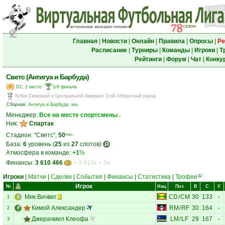
Главная
|
Новости
|
Онлайн
|
Правила
|
Опросы
|
Ре
Расписание
|
Турниры
|
Команды
|
Игроки
|
Т
Рейтинги
|
Форум
|
Чат
|
Конку
Светс (Антигуа и Барбуда)
D1, 2 место
1/8 финала
Кубок Северной и Центральной Америки
:
2-ой отборочный раунд
Сборная:
Антигуа и Барбуда, юн.
Менеджер:
Все на месте спортсмены .
Ник:
Спартак
Стадион: "Светс",
50
тыс.
База:
6
уровень (
25
из
27
слотов)
Атмосфера в команде:
+1
%
Финансы:
3 610 466
= 3 610к = 3м
Игроки
|
Матчи
|
Сделки
|
События
|
Финансы
|
Статистика
|
Трофеи
32
Игрок
№
Нац
Поз
В
С
У
Мик Вичвег
CD
/
CM
30
133
-
1
Кимой Александер
RM
/
RF
30
164
-
2
Джерачмил Клеофа
LM
/
LF
29
167
-
3