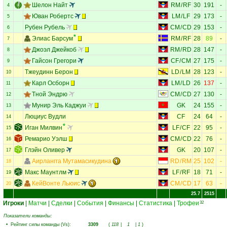
Шелон Найт
RM
/
RF
30
191
-
4
Юван Робертс
LM
/
LF
29
173
-
5
Рубен Рубель
CM
/
CD
29
153
-
6
Элиас Барсум
RM
/
RF
28
89
-
7
Джоэл Джейкоб
RM
/
RD
28
147
-
8
Гайсон Грегори
CF
/
CM
27
175
-
9
Тжеудинн Берон
LD
/
LM
28
123
-
10
Карл Осборн
LM
/
LD
26
137
-
11
Тной Эндрю
CM
/
CD
27
130
-
12
Мунир Эль Каджуи
GK
24
155
-
13
Люциус Вудли
CF
24
64
-
14
Иган Милвин
LF
/
CF
22
95
-
15
Ремарио Уэлш
CM
/
CD
22
76
-
16
Глэйн Оливер
GK
20
107
-
17
Аирлангга Мутамасикудина
RD
/
RM
25
102
-
18
Макс Маунтлм
LF
/
RF
18
71
-
19
КейВонте Льюис
CM
/
CD
17
63
-
20
25.7
2515
Игроки
|
Матчи
|
Сделки
|
События
|
Финансы
|
Статистика
|
Трофеи
32
Показатели команды:
•
Рейтинг силы команды (Vs)
:
3309
(
118
|
1
|
1
)