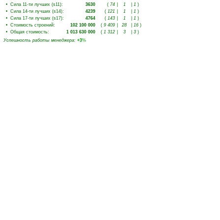
•
Сила 11-ти лучших (s11)
:
3630
(
74
|
1
|
1
)
•
Сила 14-ти лучших (s14)
:
4239
(
121
|
1
|
1
)
•
Сила 17-ти лучших (s17)
:
4764
(
143
|
1
|
1
)
•
Стоимость строений
:
102 100 000
(
9 409
|
28
|
16
)
•
Общая стоимость
:
1 013 630 000
(
1 312
|
3
|
3
)
Успешность работы менеджера
:
+3
%