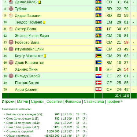
Дамас Кален
CD
31
64
-
7
Тубене
RD
22
70
-
8
Дидье Памани
RD
33
59
-
9
Теодор Помено
LM
29
81
-
10
Лютер Вала
LF
30
62
-
11
Жозеф Ксеве-Ламо
CM
28
81
-
12
Роберто Вайа
CM
21
58
-
13
Итумеленг Олин
CM
23
49
-
14
Коуту Матсинхе
CM
29
63
-
15
Джин Вашингтон
RM
18
37
-
16
Ханнес Финк
RF
26
54
-
17
Вильдо Балой
CF
22
61
-
18
Патрик Ботен
CF
25
85
-
19
Анри Кэроин
CF
24
49
-
20
25.4
1243
Игроки
|
Матчи
|
Сделки
|
События
|
Финансы
|
Статистика
|
Трофеи
11
Показатели команды:
•
Рейтинг силы команды (Vs)
:
764
(
12 156
|
35
|
3
)
•
Сила 11-ти лучших (s11)
:
785
(
12 369
|
37
|
5
)
•
Сила 14-ти лучших (s14)
:
964
(
12 209
|
35
|
3
)
•
Сила 17-ти лучших (s17)
:
1123
(
11 923
|
35
|
3
)
•
Стоимость строений
:
3 200 000
(
12 187
|
37
|
5
)
•
Общая стоимость
:
49 633 000
(
12 446
|
37
|
5
)