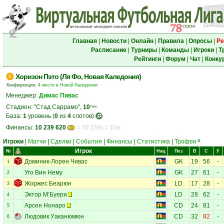
Главная
|
Новости
|
Онлайн
|
Правила
|
Опросы
|
Ре
Расписание
|
Турниры
|
Команды
|
Игроки
|
Т
Рейтинги
|
Форум
|
Чат
|
Конку
Хоризон Пэто (Ля Фо, Новая Каледония)
Конференция:
4 место в Новой Каледонии
Менеджер:
Димас Пивас
Стадион: "Стад Саррамо",
10
тыс.
База:
1
уровень (
0
из
4
слотов)
Финансы:
10 239 620
= 10 239к = 10м
Игроки
|
Матчи
|
Сделки
|
События
|
Финансы
|
Статистика
|
Трофеи
11
Игрок
№
Нац
Поз
В
С
У
Доминик-Лорен Чивас
GK
19
56
-
1
Уго Вин Нему
GK
27
61
-
2
Жоржес Беарюн
LD
17
28
-
3
Эктор М’Буери
LD
28
62
-
4
Арсен Нонаро
CD
24
81
-
5
Людовик Уаканюмюн
CD
32
82
-
6