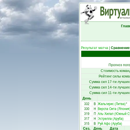
Глав
Результат матча
|
Сравнение
Прогноз пог
Стоимость коман
Рейтинг силы кома
Сумма сил 17-ти лучших
Сумма сил 14-ти лучших
Сумма сил 11-ти лучших
День
332
В
Жальгирис (Литва)
*
330
Н
Верспа Оита (Япония
319
П
Аль-Хилал (Южный С
317
Н
Эстрелла (Аруба)
315
В
Руй Афо (Аруба)
Сез.
День
Дата