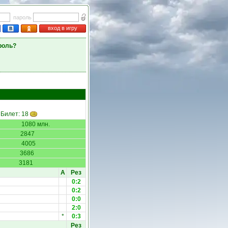
пароль
вход в игру
роль?
 Билет: 18
1080 млн.
2847
4005
3686
3181
А
Рез
0:2
0:2
0:0
2:0
*
0:3
Рез