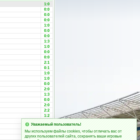
1:0
0:0
0:0
0:0
1:0
0:0
0:0
1:3
1:0
0:0
0:0
2:1
0:1
1:0
1:0
0:0
2:0
1:3
0:0
2:0
2:2
1:2
0:2
Уважаемый пользователь!
1:2
Мы используем файлы cookies, чтобы отличать вас от
1:2
других пользователей сайта, сохранять ваши игровые
0:0