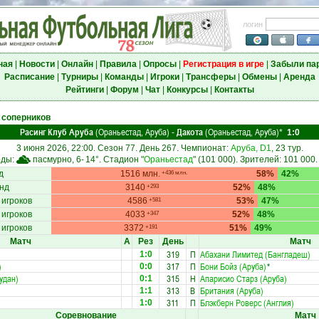
логин
ная
|
Новости
|
Онлайн
|
Правила
|
Опросы
|
Регистрация в игре
|
Забыли па
Расписание
|
Турниры
|
Команды
|
Игроки
|
Трансферы
|
Обмены
|
Аренда
Рейтинги
|
Форум
|
Чат
|
Конкурсы
|
Контакты
 соперников
Расинг Клуб Аруба
(Ораньестад, Аруба)
Дакота
(Ораньестад, Аруба)
-
*
1:0
3 июня 2026, 22:00. Сезон 77. День 267. Чемпионат:
Аруба, D1
, 23 тур.
оды:
пасмурно, 6-
14°
. Стадион "
Ораньестад
" (101 000). Зрителей: 101 000.
д
1516 млн.
58%
42%
+436 млн.
нд
3140
52%
48%
+293
 игроков
4586
53%
47%
+581
 игроков
4033
52%
48%
+347
 игроков
3372
51%
49%
+191
Матч
А
Рез
День
Матч
319
П
Абахани Лимитед (Бангладеш)
1:0
)
317
П
Бони Бойз (Аруба)
*
0:0
удан)
315
Н
Апарисио Старз (Аруба)
0:1
313
В
Британия (Аруба)
1:1
311
П
Блэкберн Роверс (Англия)
1:0
Соревнование
Матч