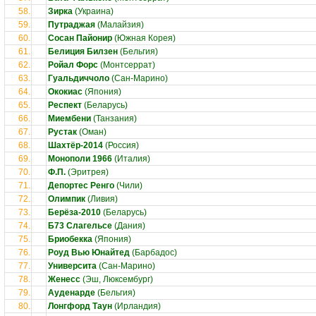
58.
Зирка
(Украина)
59.
Путраджая
(Малайзия)
60.
Сосан Пайонир
(Южная Корея)
61.
Белиция Билзен
(Бельгия)
62.
Ройал Форс
(Монтсеррат)
63.
Гуальдиччоло
(Сан-Марино)
64.
Ококиас
(Япония)
65.
Респект
(Беларусь)
66.
Миембени
(Танзания)
67.
Рустак
(Оман)
68.
Шахтёр-2014
(Россия)
69.
Монополи 1966
(Италия)
70.
Ф.П.
(Эритрея)
71.
Депортес Ренго
(Чили)
72.
Олимпик
(Ливия)
73.
Берёза-2010
(Беларусь)
74.
Б73 Слагельсе
(Дания)
75.
Бриобекка
(Япония)
76.
Роуд Вью Юнайтед
(Барбадос)
77.
Университа
(Сан-Марино)
78.
Женесс
(Эш, Люксембург)
79.
Ауденарде
(Бельгия)
80.
Лонгфорд Таун
(Ирландия)