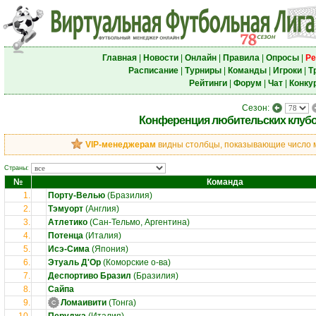
Главная
|
Новости
|
Онлайн
|
Правила
|
Опросы
|
Ре
Расписание
|
Турниры
|
Команды
|
Игроки
|
Т
Рейтинги
|
Форум
|
Чат
|
Конку
Сезон:
Конференция любительских клубо
VIP-менеджерам
видны столбцы, показывающие число ма
Страны:
№
Команда
1.
Порту-Велью
(Бразилия)
2.
Тэмуорт
(Англия)
3.
Атлетико
(Сан-Тельмо, Аргентина)
4.
Потенца
(Италия)
5.
Исэ-Сима
(Япония)
6.
Этуаль Д'Ор
(Коморские о-ва)
7.
Деспортиво Бразил
(Бразилия)
8.
Сайпа
9.
Ломаивити
(Тонга)