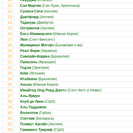
10.
Перуджа
(Италия)
11.
Сан Мартин
(Сан Хуан, Аргентина)
12.
Суонси Сити
(Англия)
13.
Дартфорд
(Англия)
14.
Таджура
(Джибути)
15.
Олтрингем
(Англия)
16.
Ёнсэ Юниверсити
(Южная Корея)
17.
Лею
(Сент-Винсент)
18.
Муниципал Моторз
(Багамские о-ва)
19.
Реал Фарм
(Украина)
20.
Сампайо-Корреа
(Бразилия)
21.
Паназоль
(Франция)
22.
Гедэм
(Эритрея)
23.
Кобе
(Япония)
24.
Итабаяна
(Бразилия)
25.
Анъян
(Южная Корея)
26.
Юнайтед Олд Роад Джетс
(Сент-Китс и Невис)
27.
Аль-Ярмук
28.
Клуб де Лион
(США)
29.
Аль-Таддамон
30.
Волентем
(Габон)
31.
Спутник
(Беларусь)
32.
Плимут Аргайл
(Англия)
33.
Гринвилл Триумф
(США)