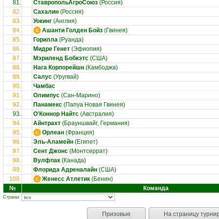
81.
СтавропольАгроСоюз
(Россия)
82.
Сахалин
(Россия)
83.
Уокинг
(Англия)
84.
Ашанти Голден Бойз
(Гвинея)
85.
Горилла
(Руанда)
86.
Мидре Генет
(Эфиопия)
87.
Мэриленд Бобкэтс
(США)
88.
Нага Корпорейшн
(Камбоджа)
89.
Салус
(Уругвай)
90.
Чамбас
91.
Олимпус
(Сан-Марино)
92.
Панамекс
(Папуа Новая Гвинея)
93.
О'Коннор Найтс
(Австралия)
94.
Айнтрахт
(Брауншвайг, Германия)
95.
Орлеан
(Франция)
96.
Эль-Аламейн
(Египет)
97.
Сент Джонс
(Монтсеррат)
98.
Вулфпак
(Канада)
99.
Флорида Адреналайн
(США)
100.
Женесс Атлетик
(Бенин)
№
Команда
Страны:
Призовые
На страницу турни