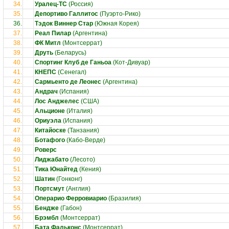
34.
Уралец-ТС
(Россия)
35.
Депортиво Галлитос
(Пуэрто-Рико)
36.
Тэдок Виннер Стар
(Южная Корея)
37.
Реал Пилар
(Аргентина)
38.
ФК Митл
(Монтсеррат)
39.
Друть
(Беларусь)
40.
Спортинг Клуб де Ганьоа
(Кот-Дивуар)
41.
КНЕПС
(Сенегал)
42.
Сармьенто де Леонес
(Аргентина)
43.
Андрач
(Испания)
44.
Лос Анджелес
(США)
45.
Альционе
(Италия)
46.
Ориуэла
(Испания)
47.
Китайоске
(Танзания)
48.
Ботафого
(Кабо-Верде)
49.
Роверс
50.
Лиджабато
(Лесото)
51.
Тика Юнайтед
(Кения)
52.
Шатин
(Гонконг)
53.
Портсмут
(Англия)
54.
Операрио Ферровиарио
(Бразилия)
55.
Бендже
(Габон)
56.
Брэмбл
(Монтсеррат)
57.
Бата Фальконс
(Монтсеррат)