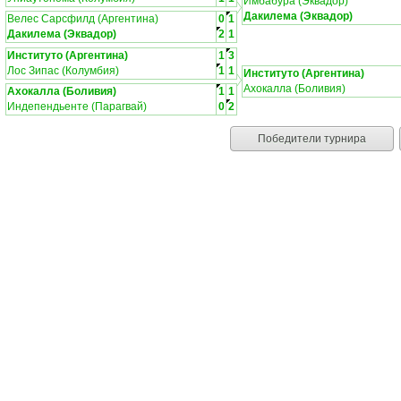
Имбабура (Эквадор)
Дакилема (Эквадор)
Велес Сарсфилд (Аргентина)
0
1
Дакилема (Эквадор)
2
1
Институто (Аргентина)
1
3
Лос Зипас (Колумбия)
1
1
Институто (Аргентина)
Ахокалла (Боливия)
Ахокалла (Боливия)
1
1
Индепендьенте (Парагвай)
0
2
Победители турнира