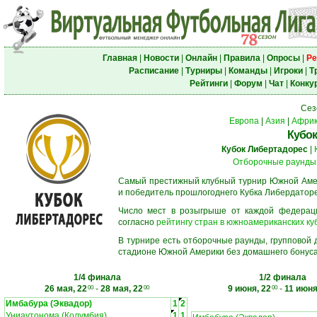
Главная
|
Новости
|
Онлайн
|
Правила
|
Опросы
|
Ре
Расписание
|
Турниры
|
Команды
|
Игроки
|
Т
Рейтинги
|
Форум
|
Чат
|
Конку
Сез
Европа
|
Азия
|
Афри
Кубок
Кубок Либертадорес
|
Отборочные раунды
Самый престижный клубный турнир Южной Амер
и победитель прошлогоднего Кубка Либердаторе
Число мест в розыгрыше от каждой федерац
согласно
рейтингу стран в южноамериканских ку
В турнире есть отборочные раунды, групповой
стадионе Южной Америки без домашнего бонуса.
1/4 финала
1/2 финала
26 мая, 22
-
28 мая, 22
9 июня, 22
-
11 июня
00
00
00
Имбабура (Эквадор)
1
2
Униаутонома (Колумбия)
1
1