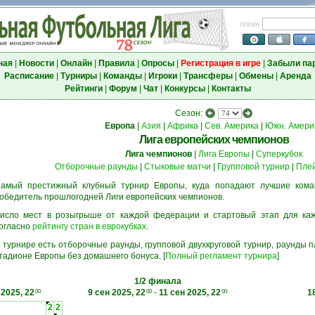
логин
ная
|
Новости
|
Онлайн
|
Правила
|
Опросы
|
Регистрация в игре
|
Забыли па
Расписание
|
Турниры
|
Команды
|
Игроки
|
Трансферы
|
Обмены
|
Аренда
Рейтинги
|
Форум
|
Чат
|
Конкурсы
|
Контакты
Сезон:
Европа
|
Азия
|
Африка
|
Сев. Америка
|
Южн. Амери
Лига европейских чемпионов
Лига чемпионов
|
Лига Европы
|
Суперкубок
Отборочные раунды
|
Стыковые матчи
|
Групповой турнир
|
Пле
амый престижный клубный турнир Европы, куда попадают лучшие кома
обедитель прошлогодней Лиги европейских чемпионов.
исло мест в розыгрыше от каждой федерации и стартовый этап для ка
огласно
рейтингу стран в еврокубках
.
 турнире есть отборочные раунды, групповой двухкруговой турнир, раунды
тадионе Европы без домашнего бонуса. [
Полный регламент турнира
]
1/2 финала
 2025, 22
9 сен 2025, 22
-
11 сен 2025, 22
1
00
00
00
2
2