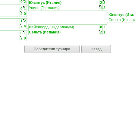
0
2
Ювентус (Италия)
2
2
Унион (Германия)
1
2
0
1
2
0
Ювентус (Итал
Сельта (Испан
1
2
2
4
Фейеноорд (Нидерланды)
0
2
Сельта (Испания)
2
1
0
1
2
0
Победители турнира
Назад