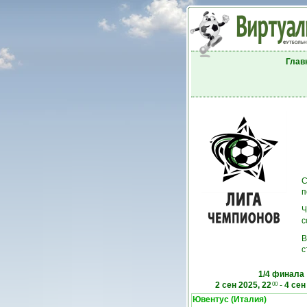
Глав
С
п
Ч
с
В
с
1/4 финала
2 сен 2025, 22
-
4 сен
00
Ювентус (Италия)