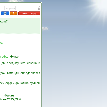
пароль
вход в игру
роль?
ка
й-офф
|
Финал
нды предыдущего сезона и
ждой команды определяется
 плей-офф и финал на лучшем
Финал
8 сен 2025, 22
00