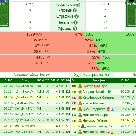
Мина
Чикайс
Удары (в створ)
13(7)
8(4)
Угловые
6
5
Штрафные
1
4
Пенальти
0
0
Офсайды
2
0
1399 млн.
47%
53%
1609 
3516
52%
48%
+229
3712
54%
46%
+535
3886
53%
47%
+434
4483
55%
45%
+848
3419
52%
48%
+323
55%
45%
Худший игрок матча
Алехандро Кабеса
(Эмелек)
В
В
НC
Спец
РC
Ф
У/В
Г/П
О
ЗС
РФ
Поз
Дельфин
В
НC
Виктор Вальдес
23
143
В4
И4
Ат4
К4
387
-
4
2
3.7
80
319
27
181
В4
GK
Андрес Чикайса
31
198
Д4
И4
Ат4
Л4
411
2
1/0
-
4.3
51
222
30
206
Д4
LB
Хефферсон Сьерра
24
140
Д4
И4
Ат4
П4
392
1
-
-
4.7
81
330
30
185
Д4
CD
Хоэль Масиас
26
155
Д4
И4
Ат4
Шт4
446
1
-
-
4.5
75
339
32
216
Д4
CD
30
167
Км4
Д4
И4
Ат4
469
-
-
-
4.8
63
303
Джон Родригес
32
204
Д4
RB
25
163
Км4
Д4
Пк4
У4
490
-
-
-
4.5
66
337
Энтони Альварес
26
170
И
LW
25
152
Д4
И4
Ат4
Ка4
350
-
1/0
0/1
5.6
57
226
Николас Гойтея
22
134
Д4
FR
23
142
Км4
Д4
Ат4
Шт4
370
-
-
-
4.8
72
276
↳
Джимми Салазар
, 57
26
162
К
Никсон Молина
25
150
Км4
Д4
Уг4
Л4
453
-
1/1
1
5.6
76
351
28
200
Д4
RW