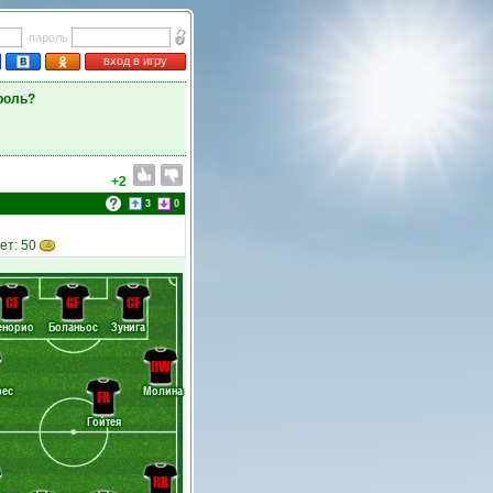
пароль
вход в игру
роль?
+2
3
0
ет: 50
CF
CF
CF
енорио
Боланьос
Зунига
RW
рес
Молина
FR
Гойтея
RB