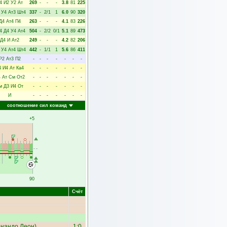
4
И2
У2
Ат
269
-
-
-
3.8
81
225
У4
Ат3
Шт4
337
-
2/1
1
6.0
90
320
Д4
Ат4
П4
263
-
-
-
4.1
83
226
4
Д4
У4
Ат4
504
-
2/2
0/1
5.1
89
473
Д4
И
Ат2
249
-
-
-
4.2
82
206
У4
Ат4
Шт4
442
-
1/1
1
5.6
86
411
Р2
Ат3
П2
-
-
-
-
-
-
-
4
И4
Ат
Ка4
-
-
-
-
-
-
-
4
Ат
См
От2
-
-
-
-
-
-
-
м
Д3
И4
От
-
-
-
-
-
-
-
И
-
-
-
-
-
-
-
соотношение сил команд
+5
90
Счёт
нандо Леон
)
1:0