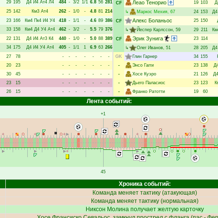
29
195
Д4
И4
Ат4
Л4
484
-
3/2
1/1
6.8
56
281
Леао Тенорио
19
103
Д
CF
25
142
Км3
Ат4
262
-
1/0
-
4.8
81
214
↳
Маркос Мехия
, 67
24
153
Д4
Алекс Боланьос
23
166
Км4
Пк4
И4
У4
418
-
1/1
-
4.6
89
386
25
150
CF
33
158
Км4
Д4
У4
Ат4
462
-
3/2
-
5.5
79
376
↳
Йеспер Карлссон
, 59
29
211
Км
Эрик Зунига
22
131
Д4
И4
Ат3
К4
440
-
1/0
-
5.0
88
389
23
114
CF
34
175
Д4
И4
У4
Ат4
405
-
1/1
1
6.9
63
266
↳
Олег Иванов
, 51
28
205
Д4
27
78
-
-
-
-
-
-
-
GK
Глин Гарнер
34
155
20
23
-
-
-
-
-
-
-
-
Энсо Гагги
23
138
Д
30
45
-
-
-
-
-
-
-
-
Хосе Куэро
21
126
Д
23
15
-
-
-
-
-
-
-
-
Дьего Паласиос
23
123
К
26
15
-
-
-
-
-
-
-
-
Франко Ратотти
19
60
Лента событий:
+1
45
Хроника событий:
Команда меняет тактику (атакующая)
Команда меняет тактику (нормальная)
Никсон Молина
получает желтую карточку
Хосе Франсиско Севальос
, замкнул прострел с фланга (пас -
Фер