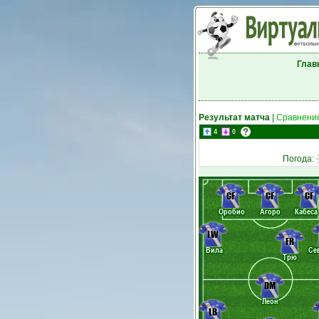
Глав
Результат матча
|
Сравнение
4
0
Погода:
CF
CF
CF
Оробио
Агоро
Кабеса
LW
FR
Вила
Се
Трю
DM
Леон
LB