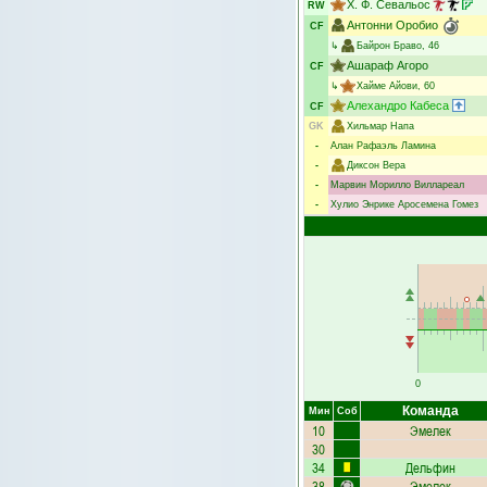
Х. Ф. Севальос
RW
Антонни Оробио
CF
↳
Байрон Браво
, 46
Ашараф Агоро
CF
↳
Хайме Айови
, 60
Алехандро Кабеса
CF
GK
Хильмар Напа
-
Алан Рафаэль Ламина
-
Диксон Вера
-
Марвин Морилло Виллареал
-
Хулио Энрике Аросемена Гомез
0
Команда
Мин
Соб
10
Эмелек
30
34
Дельфин
38
Эмелек