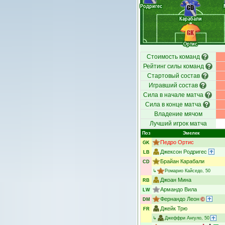
Родригес
CD
Карабали
GK
Ортис
Стоимость команд
Рейтинг силы команд
Стартовый состав
Игравший состав
Сила в начале матча
Сила в конце матча
Владение мячом
Лучший игрок матча
Поз
Эмелек
Педро Ортис
GK
Джексон Родригес
LB
Брайан Карабали
CD
↳
Ромарио Кайседо
, 50
Джоан Мина
RB
Армандо Вила
LW
Фернандо Леон
DM
Джейк Трю
FR
↳
Джеффри Ангуло
, 50