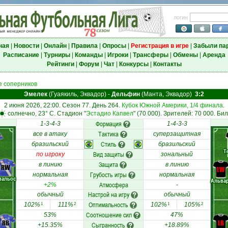
логин
ная
|
Новости
|
Онлайн
|
Правила
|
Опросы
|
Регистрация в игре
|
Забыли па
Расписание
|
Турниры
|
Команды
|
Игроки
|
Трансферы
|
Обмены
|
Аренда
Рейтинги
|
Форум
|
Чат
|
Конкурсы
|
Контакты
 соперников
Эмелек
(Гуаякиль, Эквадор)
-
Дельфин
(Манта, Эквадор)
3:2
2 июня 2026, 22:00. Сезон 77. День 264.
Кубок Южной Америки, 1/4 финала
.
солнечно, 23° C. Стадион "
Эстадио Капвел
" (70 000). Зрителей: 70 000. Бил
Формация
1-3-4-3
1-4-3-3
Тактика
все в атаку
суперзащитная
Стиль
бразильский
бразильский
Т
Вид защиты
по игроку
зональный
Защита
в линию
в линию
RW
LW
Грубость игры
нормальная
нормальная
вальос
Альва
Атмосфера
+2%
-
Настрой на игру
обычный
обычный
Оптимальность
102%
111%
102%
105%
1
2
1
2
Соотношение сил
53%
47%
RB
LB
Сыгранность
+15.35%
+18.89%