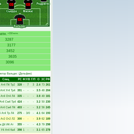
а
Родригес
CD
CD
Сьерра
Масиас
GK
Вальдес
млн.
+210 млн.
3287
3177
3452
3635
3096
иктор Вальдес
(Дельфин)
Спец
РC
Ф
У/В
Г/П
О
ЗС
РФ
Ат4
П4
Тр2
328
-
7
3
2.4
73
261
Ат4
Уг4
Тр4
391
-
-
-
3.5
48
204
Ат4
От4
Л4
335
-
-
-
3.8
49
181
Ат4
См4
Тр4
424
-
-
-
3.2
50
230
Ат4
См4
П4
403
-
-
-
3.2
56
245
4
Ат4
Тр
Л4
275
-
3/0
-
4.1
64
193
Ат2
От2
Л2
300
-
-
-
3.9
62
189
м
Д4
И4
Ат
355
-
-
-
4.3
79
298
У4
Ат4
Ка4
398
1
-
-
3.1
65
278