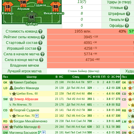
Удары (в створ)
SW
13(7)
Судаков
LD
RD
Угловые
5
Абрахам
Маканда
Михайличенко
Штрафные
8
GK
Пенальти
0
Грабара
Офсайды
0
Стоимость команд
1955 млн.
43%
5
Рейтинг силы команд
3945
+118
Стартовый состав
4091
+34
Игравший состав
4258
+72
Сила в начале матча
5774
+94
Сила в конце матча
4734
+482
Владение мячом
Лучший игрок матча
Худш
Стевин Бейкер
(Шахтер)
Поз
Шахтер
В
НC
Спец
РC
Ф
У/В
Г/П
О
ЗС
РФ
Поз
Камил Грабара
25
198
Р4
В4
Ат4
П4
577
-
9
2
4.0
73
437
GK
GK
Джабез Маканда
26
139
Д4
Пк4
И4
Ат4
329
-
-
-
4.2
69
228
LD
LB
↳
Цзябао Вэнь
, 60
22
159
Пк4
И2
Ат4
К4
494
-
-
-
4.4
84
436
CD
Элмер Абрахам
23
171
Пк4
И2
Ат4
К4
393
1
-
-
3.8
67
273
SW
CD
↳
Ян Млечко
, 70
29
176
Д4
Пк4
У4
Ат4
601
-
-
-
4.9
88
512
↳
Георгий Судаков
20
141
Пк4
И2
Ат2
П4
360
-
-
-
3.8
65
243
CD
RB
↳
Писал Кан
, 70
22
162
Пк2
И4
Ат4
См
393
-
-
-
4.6
87
330
↳
Богдан Михайличенко
29
238
Пк4
Ат4
См4
Л4
708
-
-
-
3.9
61
449
RD
LW
Рабби Матондо
29
244
Пк4
И4
Ат4
Ка4
630
-
3/2
1
5.1
58
383
LW
↳
Магомед Басыров
28
191
Км4
Пк4
См4
Уг4
500
-
-
-
4.3
65
341
DM
DM