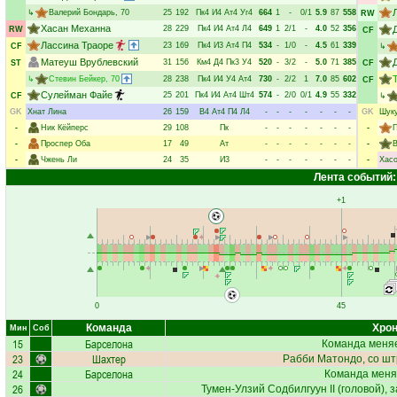
↳
Валерий Бондарь
, 70
25
192
Пк4
И4
Ат4
Уг4
664
1
-
0/1
5.9
87
558
RW
Хасан Механна
28
229
Пк4
И4
Ат4
Л4
649
1
2/1
-
4.0
52
356
RW
CF
Лассина Траоре
23
169
Пк4
И3
Ат4
П4
534
-
1/0
-
4.5
61
339
CF
↳
Матеуш Врублевский
31
156
Км4
Д4
Пк3
У4
520
-
3/2
-
5.0
71
385
ST
CF
↳
Стевин Бейкер
, 70
28
238
Пк4
И4
У4
Ат4
730
-
2/2
1
7.0
85
602
CF
Сулейман Файе
25
201
Пк4
И4
Ат4
Шт4
574
-
2/0
0/1
4.9
55
332
CF
↳
GK
Хнат Лина
26
159
В4
Ат4
П4
Л4
-
-
-
-
-
-
-
GK
Шуку
-
Ник Кёйперс
29
108
Пк
-
-
-
-
-
-
-
-
-
Проспер Оба
17
49
Ат
-
-
-
-
-
-
-
-
В
-
Чжень Ли
24
35
И3
-
-
-
-
-
-
-
-
Хас
Лента событий:
+1
0
45
Команда
Хрон
Мин
Соб
15
Барселона
Команда меняе
23
Шахтер
Рабби Матондо
, со ш
24
Барселона
Команда меня
26
Тумен-Улзий Содбилгуун II
(головой), 