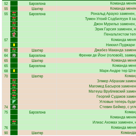
52
Барселона
Команда меняе
55
Шахтер
Команда меняе
55
Барселона
Рональд Араухо
заменен,
Тумен-Улзий Содбилгуун II
за
Джон Мурильо
заменен,
Эрик Гарсия
заменен, 
Пенальтистом теп
57
Команда меня
Никхил Пуджари
60
Шахтер
Джабез Маканда
замене
64
Барселона
Френки де Йонг
(головой), замкн
65
Шахтер
Команда меняе
65
Барселона
Команда меня
68
Марк-Андре тер Ште
70
Шахтер
Коман
Элмер Абрахам
замен
Магомед Басыров
заменен,
Матеуш Врублевский
замен
Георгий Судаков
замен
Угловые теперь буд
74
Стевин Бейкер
, с уг
75
Барселона
Коман
Команда меняе
Илиас Ахомах
заменен, 
76
Команда меня
90
Шахтер
Команда