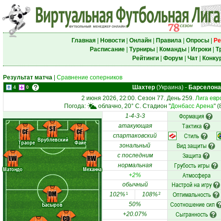
Главная
|
Новости
|
Онлайн
|
Правила
|
Опросы
|
Ре
Расписание
|
Турниры
|
Команды
|
Игроки
|
Т
Рейтинги
|
Форум
|
Чат
|
Конку
Результат матча
|
Сравнение соперников
Шахтер
(Украина)
-
Барселона
4
0
2 июня 2026, 22:00. Сезон 77. День 259.
Лига евр
Погода:
облачно, 20° C. Стадион "
Донбасс Арена
" 
Формация
1-4-3-3
Тактика
атакующая
ST
CF
CF
Стиль
спартаковский
Врублевский
Траоре
Файе
Вид защиты
зональный
Защита
с последним
LW
RW
Грубость игры
нормальная
Матондо
Механна
Атмосфера
+2%
Настрой на игру
обычный
DM
Оптимальность
102%
108%
1
2
Соотношение сил
Басыров
50%
Сыгранность
+20.07%
CD