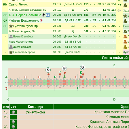
CF
Эрвил Челис
19
112
Д4
И4
Ат
См3
213
-
-
0/1
5.8
62
134
RM
CF
↳
Пиль Хакксон Балдуцци
, 80
25
112
Д
177
-
-
-
4.9
96
163
GK
Зуза
К. А. Перес Паломино
29
231
Д4
У4
Ат4
Шт4
594
-
8/5
3/1
10
52
306
CF
-
Фейвер Джарамилло
28
197
Д4
У4
Ат4
П4
408
-
2/1
-
6.1
61
244
CF
-
Э
Густаво Куэльяр
25
121
Д3
338
-
1/0
-
6.1
63
216
CF
-
Свет
↳
Жадер Алдана
, 89
23
84
Д
162
-
-
-
4.9
90
146
-
Т
-
Веети Клингберг
30
209
Д4
Ат4
Уг4
Л4
-
-
-
-
-
-
-
-
Л
-
Луис Матео Катиме
29
197
Д4
И4
У3
Ат3
-
-
-
-
-
-
-
-
-
Диего Вальдес
26
159
Д4
У3
Ат3
П4
-
-
-
-
-
-
-
-
Д
-
Сантьяго Морено
18
99
Д4
И3
У3
Ат
-
-
-
-
-
-
-
-
Луис
Лента событий:
+1
0
45
Команда
Хрон
Мин
Соб
18
Униаутонома
Кристиан Алексис П
25
Команда меняе
Кристиан Алексис Пер
33
Карлос Фонсека
, со штрафного (