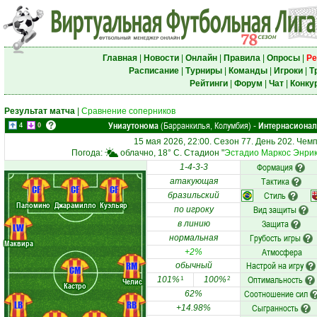
Главная
|
Новости
|
Онлайн
|
Правила
|
Опросы
|
Ре
Расписание
|
Турниры
|
Команды
|
Игроки
|
Т
Рейтинги
|
Форум
|
Чат
|
Конку
Результат матча
|
Сравнение соперников
Униаутонома
(Барранкилья, Колумбия)
Интернасионал
-
4
0
15 мая 2026, 22:00. Сезон 77. День 202. Чем
Погода:
облачно, 18° C. Стадион "
Эстадио Маркос Энри
Формация
1-4-3-3
Тактика
атакующая
CF
CF
CF
Стиль
бразильский
Паломино
Джарамилло
Куэльяр
Вид защиты
по игроку
Защита
в линию
LW
Грубость игры
нормальная
Маквира
Атмосфера
+2%
Настрой на игру
RM
обычный
CM
Оптимальность
101%
100%
1
2
Челис
Кастро
Соотношение сил
62%
LB
RB
Сыгранность
+14.98%