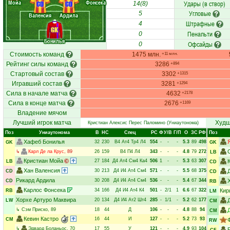
Мойа
Фонсека
Удары (в створ)
CD
CD
14(8)
Угловые
5
Валенсия
Ардила
Штрафные
4
GK
Пенальти
0
Бонилья
Офсайды
0
Стоимость команд
1475 млн.
+11 млн.
Рейтинг силы команд
3286
+894
Стартовый состав
3302
+1315
Игравший состав
3281
+1294
Сила в начале матча
4632
+2178
Сила в конце матча
2676
+1169
Владение мячом
Лучший игрок матча
Худш
Кристиан Алексис Перес Паломино
(Униаутонома)
Поз
Униаутонома
В
НC
Спец
РC
Ф
У/В
Г/П
О
ЗС
РФ
Поз
Хафеб Бонилья
32
230
В4
Ат4
Тр4
Л4
554
-
-
-
5.3
89
498
GK
GK
↳
Карл Де ла Крус
, 89
26
159
В4
П4
Л4
343
-
-
-
4.8
79
272
LB
Кристиан Мойа
27
184
Д4
Ат4
См4
Ка4
506
1
-
-
5.3
63
307
LB
CD
Хан Валенсия
30
213
Д4
И4
Ат4
См4
571
-
-
-
5.5
68
375
CD
CD
Рикард Ардила
30
208
Д4
И4
Ат4
См4
536
-
-
-
5.4
67
344
CD
RB
Карлос Фонсека
34
166
Д4
И4
Ат4
К4
501
-
2/1
1
6.6
67
322
Кир
RB
LM
Хорхе Артуро Маквира
20
134
Д4
И4
Ат2
Шт4
285
-
1/1
-
5.2
62
177
LW
CM
↳
Сэм Приско
, 89
18
44
Д
106
-
-
-
4.8
88
94
CM
Кевин Кастро
16
44
И
127
-
-
-
5.2
73
93
CM
RW
↳
Эдвард Боланьос
, 70
17
55
У
121
-
-
-
4.9
93
104