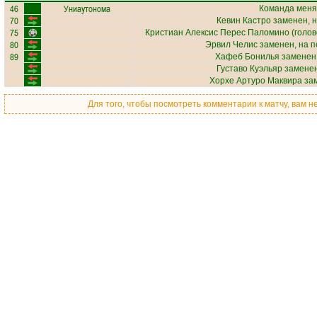
46
Униаутонома
Команда меня
70
Кевин Кастро
заменен, 
75
Кристиан Алексис Перес Паломино
(голов
80
Эрвил Челис
заменен, на 
89
Хафеб Бонилья
заменен,
Густаво Куэльяр
заменен
Хорхе Артуро Маквира
зам
Для того, чтобы посмотреть комментарии к матчу, вам 