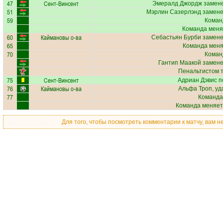
47
Сент-Винсент
Эмералд Джордж
замене
51
Мэрлин Сазерлэнд
замене
59
Коман
Команда меня
60
Каймановы о-ва
Себастьян Бурби
замене
65
Команда меняе
70
Коман
Гантип Маакой
замене
Пенальтистом 
75
Сент-Винсент
Адриан Дэвис
п
76
Каймановы о-ва
Альфа Троп
, у
77
Команда
Команда меняет
Для того, чтобы посмотреть комментарии к матчу, вам 