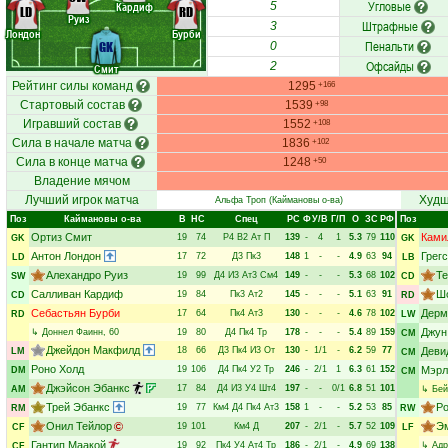
Угловые
Кардиф
5
LD
RD
Руиз
Штрафные
3
Лондон
Бурби
Пенальти
GK
0
Офсайды
2
Смит
Рейтинг силы команд
1295
+166
Стартовый состав
1539
+98
Игравший состав
1552
+108
Сила в начале матча
1836
+102
Сила в конце матча
1248
+50
Владение мячом
Лучший игрок матча
Худш
Альфа Троп
(Каймановы о-ва)
Поз
Каймановы о-ва
В
НC
Спец
РC
Ф
У/В
Г/П
О
ЗС
РФ
Поз
Ортиз Смит
Ками
19
74
Р4
В2
Ат
П
139
-
4
1
5.3
79
110
GK
GK
Антон Лондон
Грег
17
72
Д3
Пк3
148
1
-
-
4.9
63
94
LD
LB
Алехандро Руиз
Те
19
99
Д4
И3
Ат3
См4
149
-
-
-
5.3
68
102
SW
CD
Салливан Кардиф
Ш
19
84
Пк3
Ат2
145
-
-
-
5.1
63
91
CD
RD
Себастьян Бурби
Дерм
17
64
Пк4
Ат3
130
-
-
-
4.6
78
102
RD
LW
Джун
↳
Доннел Фаинн
, 60
19
80
Д4
Пк4
Тр
178
-
-
-
5.4
89
159
CM
Джейдон Макфилд
18
66
Д3
Пк4
И3
От
130
-
1/1
-
6.2
59
77
Деви
LM
CM
Роно Холд
19
106
Д4
Пк4
У2
Тр
246
-
2/1
1
6.3
61
152
Мэрл
DM
CM
Джэйсон Эбанкс
17
84
Д4
И3
У4
Шт4
197
-
-
0/1
6.8
51
101
AM
↳
Бей
Трей Эбанкс
Ро
19
77
Км4
Д4
Пк4
Ат3
158
1
-
-
5.2
53
85
RM
RW
Онил Тейлор
Э
19
101
Км4
Д
207
-
2/1
-
5.7
52
109
CF
LF
Гантип Маакой
19
92
Пк4
У4
Ат4
Тр
186
-
2/1
-
4.9
69
138
↳
Адр
CF