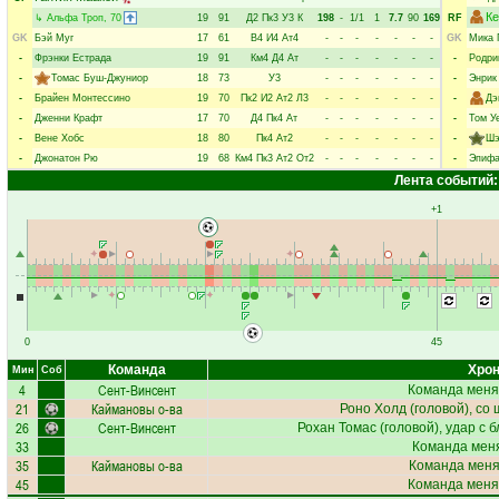
К
↳
Альфа Троп
, 70
19
91
Д2
Пк3
У3
К
198
-
1/1
1
7.7
90
169
RF
GK
Бэй Муг
17
61
В4
И4
Ат4
-
-
-
-
-
-
-
GK
Мика 
-
Фрэнки Естрада
19
91
Км4
Д4
Ат
-
-
-
-
-
-
-
-
Родри
-
Томас Буш-Джуниор
18
73
У3
-
-
-
-
-
-
-
-
Энрик
-
Брайен Монтессино
19
70
Пк2
И2
Ат2
Л3
-
-
-
-
-
-
-
-
Дэ
-
Дженни Крафт
17
70
Д4
Пк4
Ат
-
-
-
-
-
-
-
-
Том У
-
Вене Хобс
18
80
Пк4
Ат2
-
-
-
-
-
-
-
-
Шэ
-
Джонатон Рю
19
68
Км4
Пк3
Ат2
От2
-
-
-
-
-
-
-
-
Эпифа
Лента событий:
+1
0
45
Команда
Хрон
Мин
Соб
4
Сент-Винсент
Команда меня
21
Каймановы о-ва
Роно Холд
(головой), со
26
Сент-Винсент
Рохан Томас
(головой), удар с 
33
Команда меня
35
Каймановы о-ва
Команда меняе
45
Команда меня