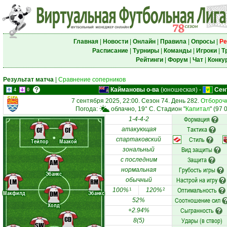
Главная
|
Новости
|
Онлайн
|
Правила
|
Опросы
|
Ре
Расписание
|
Турниры
|
Команды
|
Игроки
|
Т
Рейтинги
|
Форум
|
Чат
|
Конку
Результат матча
|
Сравнение соперников
Каймановы о-ва
(юношеская)
-
Сен
4
0
7 сентября 2025, 22:00. Сезон 74. День 282.
Отборочн
Погода:
облачно, 19° C. Стадион "
Капитал
" (97 
Формация
1-4-4-2
Тактика
CF
CF
атакующая
Стиль
спартаковский
Тейлор
Маакой
Вид защиты
зональный
Защита
с последним
AM
Грубость игры
нормальная
Эбанкс
Настрой на игру
обычный
LM
RM
Оптимальность
100%
120%
1
2
Макфилд
Эбанкс
DM
Соотношение сил
52%
Холд
Сыгранность
+2.94%
CD
Удары (в створ)
8(5)
SW