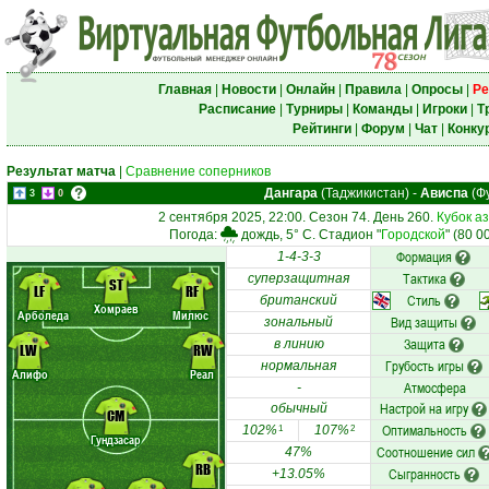
Главная
|
Новости
|
Онлайн
|
Правила
|
Опросы
|
Ре
Расписание
|
Турниры
|
Команды
|
Игроки
|
Т
Рейтинги
|
Форум
|
Чат
|
Конку
Результат матча
|
Сравнение соперников
Дангара
(Таджикистан)
-
Ависпа
(Фу
3
0
2 сентября 2025, 22:00. Сезон 74. День 260.
Кубок а
Погода:
дождь, 5° C. Стадион "
Городской
" (80 0
Формация
1-4-3-3
Тактика
суперзащитная
ST
LF
RF
Стиль
британский
Хомраев
Арболеда
Милюс
Вид защиты
зональный
Защита
в линию
LW
RW
Грубость игры
нормальная
Алифо
Реал
Атмосфера
-
Настрой на игру
обычный
CM
Оптимальность
102%
107%
1
2
Гундзасар
Соотношение сил
47%
RB
Сыгранность
+13.05%