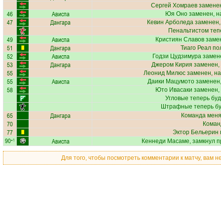
Сергей Хомраев
заменен
46
Ависпа
Юя Оно
заменен, н
47
Дангара
Кевин Арболеда
заменен,
Пенальтистом теп
49
Ависпа
Кристиян Славов
замен
51
Дангара
Тиаго Реал
пол
52
Ависпа
Годзи Цудзимура
замене
53
Дангара
Джером Кирия
заменен,
55
Леонид Милюс
заменен, на
55
Ависпа
Даики Мацумото
заменен,
58
Юто Ивасаки
заменен,
Угловые теперь бу
Штрафные теперь бу
65
Дангара
Команда меняе
70
Коман
77
Эктор Бельерин
90
Ависпа
+1
Кеннеди Масаме
, замкнул 
Для того, чтобы посмотреть комментарии к матчу, вам 