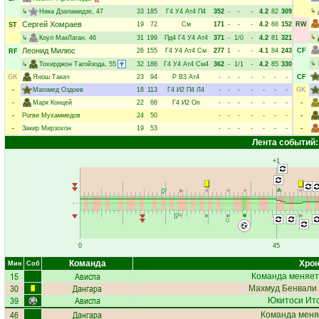
↳
↳
Ника Дзаламидзе
, 47
33
185
Г4
У4
Ат4
П4
352
-
-
-
4.2
82
309
Сергей Хомраев
19
72
См
171
-
-
-
4.2
88
152
RW
ST
↳
↳
Коул МакЛаган
, 46
31
199
Пд4
Г4
У4
Ат4
371
-
1/0
-
4.2
81
321
Леонид Милюс
26
155
Г4
У4
Ат4
См
277
1
-
-
4.1
84
243
CF
RF
↳
↳
Тохирджон Тагойзода
, 55
32
186
Г4
У4
Ат4
См4
362
-
1/1
-
4.2
85
330
GK
Янош Такач
23
94
Р
В3
Ат4
-
-
-
-
-
-
-
CF
-
Магомед Оздоев
18
113
Г4
И2
П4
Л4
-
-
-
-
-
-
-
GK
-
Марк Концей
22
66
Г4
И2
Оп
-
-
-
-
-
-
-
-
-
Рогви Мухаммедов
24
50
-
-
-
-
-
-
-
-
-
Закир Мирзохон
19
53
-
-
-
-
-
-
-
-
Лента событий:
+1
0
45
Команда
Хрон
Мин
Соб
15
Ависпа
Команда меняет
30
Дангара
Махмуд Бенвали
39
Ависпа
Юкитоси Ит
46
Дангара
Команда меня