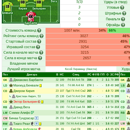
Вега
Удары (в створ)
CD
CD
5(3)
LD
Угловые
3
Кирия
Бельерин
Бенвали
Штрафные
2
GK
Пенальти
0
Барбанти
Офсайды
0
Стоимость команд
1007 млн.
34%
66%
Рейтинг силы команд
3027
46%
Стартовый состав
2931
45%
Игравший состав
3254
47
Сила в начале матча
3215
47
Сила в конце матча
2657
Владение мячом
4
Лучший игрок матча
Худш
Косей Хирамацу
(Ависпа)
Поз
Дангара
В
НC
Спец
РC
Ф
У/В
Г/П
О
ЗС
РФ
Поз
Джиакомо Барбанти
32
189
Р4
В4
Ат4
П4
358
-
4
2
3.1
79
305
GK
GK
Махмуд Бенвали
26
141
Г4
И4
Ат4
К4
274
1
-
-
3.0
48
142
LD
LB
Джером Кирия
23
107
Пд4
Г4
Ат4
См2
265
-
-
-
4.0
72
195
CD
CD
↳
Кристиан Амрич
, 53
25
136
Ск4
Г4
Ат4
От4
262
-
-
-
3.8
76
209
↳
Эктор Бельерин
32
186
Г4
И4
Ат4
Ка4
315
-
-
-
3.0
51
176
CD
CD
Давид Вега
31
190
Г4
Ат4
См4
Л4
365
4
-
-
3.3
54
213
RB
CD
Сэмми Алифо
32
183
Г4
Ат4
См4
Л4
364
-
2/1
-
3.6
59
231
LW
RB
Бинаа Гундзасар
26
151
Пд4
Ск4
Г4
См4
288
-
-
-
3.7
62
192
↳
CM
Тиаго Реал
31
199
Г4
У4
Ат4
Шт4
347
1
1/1
-
3.6
60
227
LW
RW
Кевин Арболеда
28
81
См2
П4
191
-
-
-
4.5
85
171
FR
LF