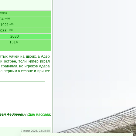
0 млн.
04
+456
1921
+70
2038
+208
2030
1314
тых мячей на двоих, а Адер
и острее, толи кипер играл
 сравняла, но игроков Адера
л первым в сезоне и принес
вел Аедреевич
(
Дан Кассава
)
7 июля 2026, 23:08:55