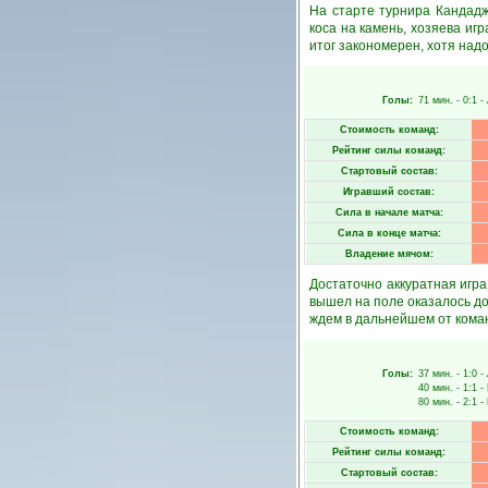
На старте турнира Кандадж
коса на камень, хозяева иг
итог закономерен, хотя над
Голы:
71 мин.
- 0:1 -
Стоимость команд:
Рейтинг силы команд:
Стартовый состав:
Игравший состав:
Сила в начале матча:
Сила в конце матча:
Владение мячом:
Достаточно аккуратная игра
вышел на поле оказалось до
ждем в дальнейшем от кома
Голы:
37 мин.
- 1:0 -
40 мин.
- 1:1 -
80 мин.
- 2:1 -
Стоимость команд:
Рейтинг силы команд:
Стартовый состав: