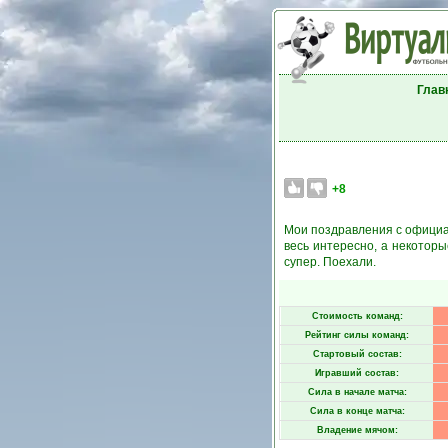
Глав
+8
Мои поздравления с официал
весь интересно, а некоторы
супер. Поехали.
Стоимость команд:
Рейтинг силы команд:
Стартовый состав:
Игравший состав:
Сила в начале матча:
Сила в конце матча:
Владение мячом: