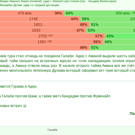
Закари Аминату Камал
(головой), удар с близкого расстояния (пас -
Альдаир Валенсиано
)
Махарбан Дулам
, удар со средней дистанции
476 млн.
36%
64%
856 млн.
+38
1748
44%
56%
22
1851
49%
51%
1830
47%
53%
2702
57%
43%
+672
1681
56%
44%
+367
49%
51%
ем тура стал отнюдь не поединок Галаби. Адер с Аманой выдали шесть заби
рвый тайм прошел на встречных курсах но толи нападающие хозяев играл
ажды, а Амана отвели лишь раз. В начале второго тайма Амана все же счёт
бенно монгольского легионера Дулама который оформил хет-трик который ста
вится Гурама и Адер.
ра Галаби против Шаки, а также матч Кандаджи против Жувенайл.
новых встреч 🤝
Па
Галаби