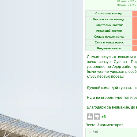
61 мин.
- 3:2 -
90 мин.
- 4:2 -
Стоимость команд:
Рейтинг силы команд:
Стартовый состав:
Игравший состав:
Сила в начале матча:
Сила в конце матча:
Владение мячом:
Самым результативным матч
начал сразу с Супера . Пе
увереннее но Адер забил дв
было уже не удержать, осо
клубу первую победу.
Лучшей командой тура стано
Ну, а во втором туре топ иг
Благодарю за внимание, до 
+8
Всего:
2
комментария
FaQ