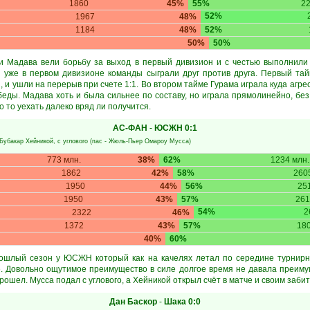
1860
45%
55%
2
52%
1967
48%
1184
48%
52%
50%
50%
и Мадава вели борьбу за выход в первый дивизион и с честью выполнили 
я уже в первом дивизионе команды сыграли друг против друга. Первый та
 и ушли на перерыв при счете 1:1. Во втором тайме Гурама играла куда агре
беды. Мадава хоть и была сильнее по составу, но играла прямолинейно, без
 то уехать далеко вряд ли получится.
АС-ФАН
-
ЮСЖН
0:1
Бубакар Хейникой
, с углового (пас -
Жюль-Пьер Омароу Мусса
)
773 млн.
38%
62%
1234 млн.
1862
42%
58%
260
1950
44%
56%
25
1950
43%
57%
261
54%
2
2322
46%
1372
43%
57%
18
40%
60%
рошлый сезон у ЮСЖН который как на качелях летал по середине турнирно
. Довольно ощутимое преимущество в силе долгое время не давала преиму
рошел. Мусса подал с углового, а Хейникой открыл счёт в матче и своим заби
Дан Баскор
-
Шака
0:0