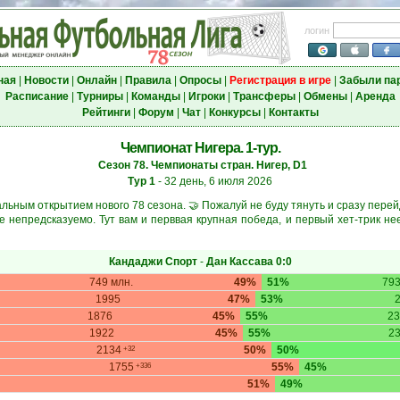
логин
ная
|
Новости
|
Онлайн
|
Правила
|
Опросы
|
Регистрация в игре
|
Забыли па
Расписание
|
Турниры
|
Команды
|
Игроки
|
Трансферы
|
Обмены
|
Аренда
Рейтинги
|
Форум
|
Чат
|
Конкурсы
|
Контакты
Чемпионат Нигера. 1-тур.
Сезон 78. Чемпионаты стран. Нигер, D1
Тур 1
- 32 день, 6 июля 2026
ьным открытием нового 78 сезона. 🤝 Пожалуй не буду тянуть и сразу пере
е непредсказуемо. Тут вам и перввая крупная победа, и первый хет-трик нее
Кандаджи Спорт
-
Дан Кассава
0:0
749 млн.
49%
51%
793
1995
47%
53%
1876
45%
55%
23
1922
45%
55%
2
2134
50%
50%
+32
1755
55%
45%
+336
51%
49%