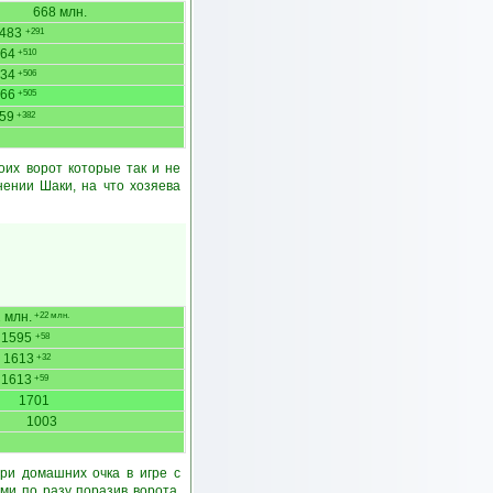
668 млн.
483
+291
64
+510
34
+506
66
+505
59
+382
оих ворот которые так и не
нении Шаки, на что хозяева
 млн.
+22 млн.
1595
+58
1613
+32
1613
+59
1701
1003
ри домашних очка в игре с
ми по разу поразив ворота.