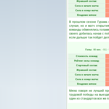
Игравший состав:
Сила в начале матча:
Сила в конце матча:
Владение мячом:
В прошлом сезоне Гурама 
случая, но и матч открыти
команды обменялись голами,
своего добилась начав с по
если дальше так пойдет дело
Голы:
66 мин.
- 0:1 -
Стоимость команд:
Рейтинг силы команд:
Стартовый состав:
Игравший состав:
Сила в начале матча:
Сила в конце матча:
Владение мячом:
Мягко говоря не лучший п
трудовой победы на выезде
один из стандартов все же п