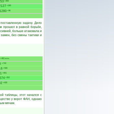
253
+393
2127
+160
1280
+96
поставленную задачу. Дело
йм прошел в равной борьбе,
ссивней, больше атаковала и
 замен, без смены тактики и
+461 млн.
5
+743
16
+566
1
+661
674
+352
02
+430
й таблицы, этот начался с
щество у ворот ФАН, однако
тым мячам.