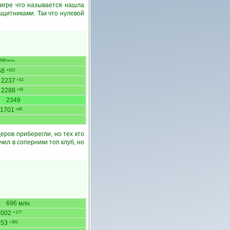
 игре что называется нашла
ащитниками. Так что нулевой
88 млн.
68
+623
2237
+53
2288
+55
2349
1701
+80
еров приберегли, но тех кто
ил в соперники топ клуб, но
696 млн.
2002
+177
253
+393