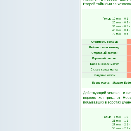
Второй тайм был за хозяева
Голы:
10 мин.
- 0:1 -
20 мин.
- 0:2 -
34 мин.
- 0:3 -
46 мин.
- 0:4 -
79 мин.
- 0:5 -
Стоимость команд:
Рейтинг силы команд:
Стартовый состав:
Игравший состав:
Сила в начале матча:
Сила в конце матча:
Владение мячом:
После матча:
Максим Ерём
Действующий чемпион и нач
первого хет-трика от Нее
побывавших в воротах Дуанес
Голы:
4 мин.
- 1:0 -
21 мин.
- 1:1 -
27 мин.
- 2:1 -
58 мин.
- 2:2 -