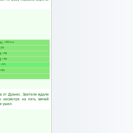
н.
+183 млн.
105
3
+768
3
+768
+971
+661
а от Дуанес. Зрители ждали
ко несмотря на пять мячей
е ушел.