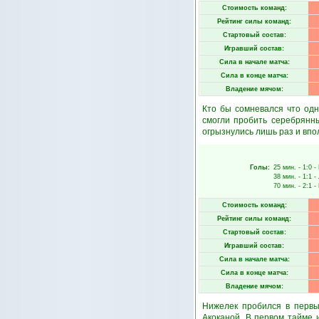
Стоимость команд:
Рейтинг силы команд:
Стартовый состав:
Игравший состав:
Сила в начале матча:
Сила в конце матча:
Владение мячом:
Кто бы сомневался что одн
смогли пробить серебрянны
огрызнулись лишь раз и впо
Голы:
25 мин.
- 1:0 -
38 мин.
- 1:1 -
70 мин.
- 2:1 -
Стоимость команд:
Рейтинг силы команд:
Стартовый состав:
Игравший состав:
Сила в начале матча:
Сила в конце матча:
Владение мячом:
Нижелек пробился в первы
Акоканой. В первом тайме 