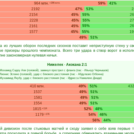
964 млн.
59%
41%
+296 млн.
2192
47%
53%
2
2154
45%
55%
26
2228
45%
55%
27
55%
26
2161
45%
1577
45%
55%
19
49%
51%
а из лучших оборон последних сезонов поставит неприступную стену у св
е призеры прошлого чемпионата. Всего три удара в створ ворот в испол
лне закономерная нулевая ничья.
Нижелек
-
Акокана
2:1
Мохамед Садоу Али
(головой), замкнул прострел с фланга (пас -
Ильнур Чернышов
)
Лионис Эспино
(головой), удар с близкого расстояния (пас -
Абдулазиз Огбонна
)
Мухаммад Якубу
, удар с близкого расстояния (пас -
Идрисса Намалеко Диади
)
410 млн.
49%
51%
432
1537
49%
51%
1581
49%
51%
1554
49%
51%
1815
52%
48%
+114
1179
54%
46%
+176
56%
44%
й дивизион после стыковых матчей и сходу заявил о себе взяв первые т
игра проходила в равной борьбе, а соперники обменялись взаимными укола