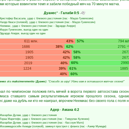
ми которые взвинтили темп и забили победный мяч на 70 минуте матча.
Дуанес
* -
Галаби
0:5
Кристофер Васасала
, удар с близкого расстояния (пас -
Мауро Гуевгеозян
)
Налдо Кваси
(головой), удар с близкого расстояния (пас -
Мауро Гуевгеозян
)
Неемиас
, удар с близкого расстояния (пас -
Эдуардо Агирре
)
Мауро Гуевгеозян
, выход один на один
Эдуардо Агирре
, выход один на один
611 млн.
43%
57%
794 мл
1686
38%
62%
2791
+1
1905
42%
58%
267
1905
42%
58%
267
60%
2990
2019
40%
1224
39%
61%
1885
40%
60%
енко
aka
maksimeremenko
(
Дуанес
): "Спасибо за игру! Удачи вам в оставшихся матчах сезона!"
ал по чемпионски положив пять мячей в ворота первого автосостава сезон
миаса ставшего самым результативным игроком прошлого сезона, одна
 даже на дубль ни кто не наиграл, впрочем Неемиас без своего гола с поля н
Адер
-
Амана
4:2
Махарбан Дулам
, удар с близкого расстояния
Тораа Маретефо
, удар с близкого расстояния (пас -
Тимурлан Куленюк
)
Махарбан Дулам
, удар с близкого расстояния (пас -
Кассоум Мато
)
Мохаммадхосейн Ахмади
(головой), замкнул прострел с фланга (пас -
Азияр Мумади
)