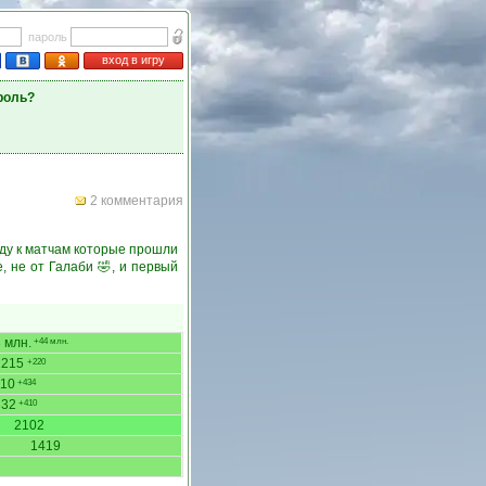
пароль
вход в игру
роль?
2 комментария
йду к матчам которые прошли
, не от Галаби 🤣, и первый
 млн.
+44 млн.
2215
+220
10
+434
332
+410
2102
1419