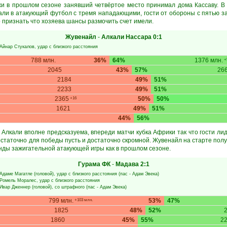
и в прошлом сезоне занявший четвёртое место принимал дома Кассаву. В
рали в атакующий футбол с тремя нападающими, гости от обороны с пятью з
о признать что хозяева шансы размочить счет имели.
Жувенайл
-
Алкали Нассара
0:1
Айнар Стукалов
, удар с близкого расстояния
788 млн.
36%
64%
1376 млн.
+5
2045
43%
57%
26
2184
49%
51%
2233
49%
51%
2365
50%
50%
+16
1621
49%
51%
44%
56%
 Алкали вполне предсказуема, впереди матчи кубка Африки так что гости лид
статочно для победы пусть и достаточно скромной. Жувенайл на старте получ
нды зажигательной атакующей игры как в прошлом сезоне.
Гурама ФК
-
Мадава
2:1
Адаме Магатле
(головой), удар с близкого расстояния (пас -
Адам Эвека
)
Ромель Моралес
, удар с близкого расстояния
Ивар Дженнер
(головой), со штрафного (пас -
Адам Эвека
)
799 млн.
53%
47%
+103 млн.
1825
48%
52%
1860
45%
55%
2