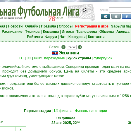
логин
ная
|
Новости
|
Онлайн
|
Правила
|
Опросы
|
Регистрация в игре
|
Забыли па
Расписание
|
Турниры
|
Команды
|
Игроки
|
Трансферы
|
Обмены
|
Аренда
Рейтинги
|
Форум
|
Чат
|
Конкурсы
|
Контакты
Сезон:
Эсватини
D1
|
D2
|
КЛК
|
переходные
|
кубок страны
|
суперкубок
6
 олимпийской системе с выбыванием. Соперники проводят один матч на пол
а проходит без домашнего бонуса. Цена на билеты - это среднее ари
и двух команд, участвующих в матче.
м, представители более высоких дивизионов могут стартовать в турнире 
изионов.
ам, в зависимости от числа команд в стране кубки могут начинаться с 1/25
Первые стадии
|
1/4 финала
|
Финальные стадии
1/8 финала
2
23 авг 2025, 22
3
00
00
2