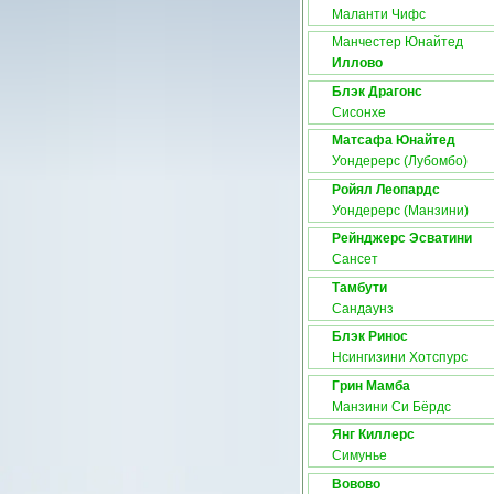
Маланти Чифс
Манчестер Юнайтед
Иллово
Блэк Драгонс
Сисонхе
Матсафа Юнайтед
Уондерерс (Лубомбо)
Ройял Леопардс
Уондерерс (Манзини)
Рейнджерс Эсватини
Сансет
Тамбути
Сандаунз
Блэк Ринос
Нсингизини Хотспурс
Грин Мамба
Манзини Cи Бёрдс
Янг Киллерс
Симунье
Вовово