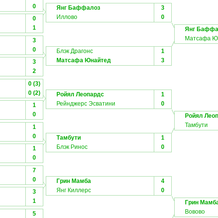
0
Янг Баффалоз
3
Иллово
0
0
1
Янг Баффа
Матсафа Ю
3
0
Блэк Драгонс
1
Матсафа Юнайтед
3
3
2
0 (3)
0 (2)
Ройял Леопардс
1
Рейнджерс Эсватини
0
1
0
Ройял Лео
Тамбути
1
0
Тамбути
1
Блэк Ринос
0
1
0
7
0
Грин Мамба
4
Янг Киллерс
0
3
1
Грин Мамб
Вовово
5