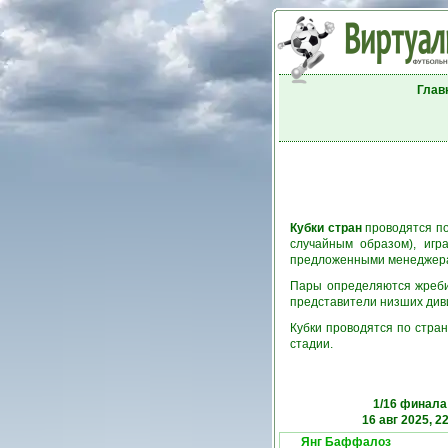
Глав
Кубки стран
проводятся по
случайным образом), игр
предложенными менеджерам
Пары определяются жребие
представители низших див
Кубки проводятся по стран
стадии.
1/16 финала
16 авг 2025, 2
Янг Баффалоз