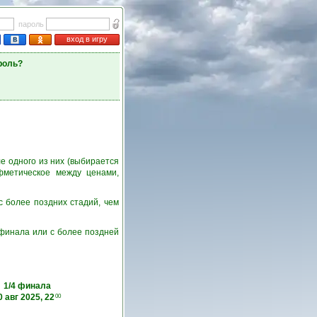
пароль
вход в игру
роль?
е одного из них (выбирается
фметическое между ценами,
с более поздних стадий, чем
6 финала или с более поздней
1/4 финала
0 авг 2025, 22
00