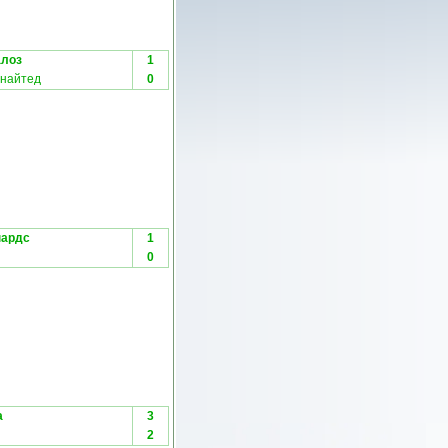
лоз
1
найтед
0
пардс
1
0
а
3
2