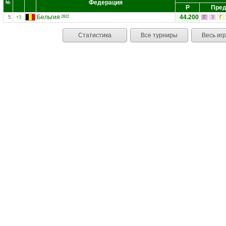
Федерация
№
Р
Пред
Бельгия
44.200
2822
5.
+3
Г
3
Г
Статистика
Все турниры
Весь иг