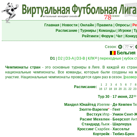
Главная
|
Новости
|
Онлайн
|
Правила
|
Опросы
|
Ре
Расписание
|
Турниры
|
Команды
|
Игроки
|
Т
Рейтинги
|
Форум
|
Чат
|
Конку
Сезон:
Бельгия
D1
|
D2
|
D3-A
|
D3-B
|
КЛК
|
переходные
|
кубок 
10
Чемпионаты стран
- это основные турниры в Лиге. В каждой из стран
национальные чемпионаты. Все команды, которые были созданы на м
участие. Национальные чемпионаты проводятся один раз в сезон.
[
развер
1
2
3
4
5
6
7
8
Расписание:
16
17
18
19
20
21
22
23
Тур 30
-
17 июня, 22
00
Мандел Юнайтед
Изегем
-
Де Кемпен
Ти
Зюлте-Варегем
*
-
Гент
Вестхук
Ипр
-
Унион Сент-
Расинг Мехелен
-
Беерсхот
Ант
Стандард
Льеж
-
Шарлеруа
Кроссинг
Схарбек
-
Хассельт
Кортрейк
-
Тюбиз-Брен