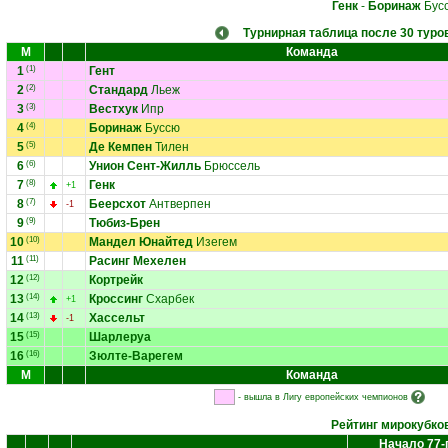
Генк
-
Боринаж
Бус
Турнирная таблица после 30 туро
М
Команда
1
(1)
Гент
2
(2)
Стандард
Льеж
3
(3)
Вестхук
Ипр
4
(4)
Боринаж
Буссю
5
(5)
Де Кемпен
Тилен
6
(6)
Унион Сент-Жилль
Брюссель
7
(8)
Генк
+1
8
(7)
Беерсхот
Антверпен
-1
9
(9)
Тюбиз-Брен
10
(10)
Мандел Юнайтед
Изегем
11
(11)
Расинг Мехелен
12
(12)
Кортрейк
13
(14)
Кроссинг
Схарбек
+1
14
(13)
Хассельт
-1
15
(15)
Шарлеруа
16
(16)
Зюлте-Варегем
М
Команда
- вышла в Лигу европейских чемпионов
Рейтинг мирокубко
Начало 77-