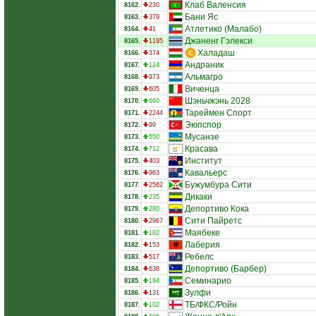
Клаб Валенсия
8162.
230
Бани Яс
8163.
379
Атлетико (Малабо)
8164.
41
Джаненг Гэлекси
8165.
1195
Халадаш
8166.
374
Андраник
8167.
124
Альмагро
8168.
973
Виченца
8169.
605
Шэньчжэнь 2028
8170.
660
Тареймен Спорт
8171.
2244
Эюпспор
8172.
99
Мусанзе
8173.
550
Красава
8174.
712
Институт
8175.
403
Кавальерс
8176.
963
Бужумбура Сити
8177.
2562
Дикаки
8178.
235
Депортиво Кока
8179.
280
Сити Пайретс
8180.
2967
Маябеке
8181.
182
Лаберия
8182.
153
Ребелс
8183.
517
Депортиво (Барбер)
8184.
638
Семинарио
8185.
194
Зулфи
8186.
131
ТБ/ФКС/Ройн
8187.
102