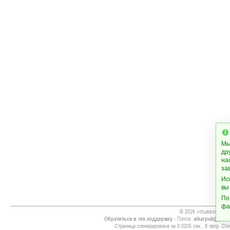
Мы
др
на
за
Ис
вы
По
фа
© 2026 virtualsoccer.w
Обратиться в тех.поддержку
- Почта:
alkarpuk@gmai
Страница сгенерирована за 0.0205 сек., 8 запр. Chr