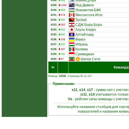
Жанна д'Арк
8188.
386
Ред Девилс
8189.
1262
Локомотив БФК
8190.
428
Миссиссога Иглс
8191.
374
Тусбаб
8192.
500
СДЖ Бора Бора
8193.
383
Азуль Кларо
8194.
562
Алтайтьюд
8195.
842
Факел
8196.
108
Ибрань
8197.
210
Колима
8198.
397
Сривиджая
8199.
761
Шагер Сити
8200.
67
Команда
№
Команд:
12646
. Страница 82 из 127
Примечание:
s11
,
s14
,
s17
- сумма сил с учетом
(
s11
,
s14
учитывается только
Vs
- рейтинг силы команды с учетом
Используйте названия столбцов для сорт
показателей и названия кома