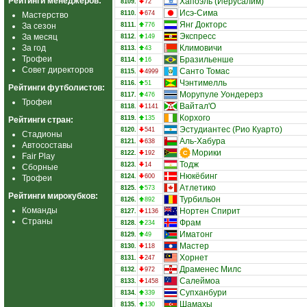
Рейтинги менеджеров:
Хапоэль (Иерусалим)
8109.
72
Исэ-Сима
8110.
674
Мастерство
Янг Докторс
За сезон
8111.
776
Экспресс
За месяц
8112.
149
За год
Климовичи
8113.
43
Трофеи
Бразильенше
8114.
16
Совет директоров
Санто Томас
8115.
4999
Чэнтимелль
8116.
51
Рейтинги футболистов:
Морупуле Уондерерз
8117.
476
Трофеи
Вайтал'О
8118.
1141
Корхого
8119.
135
Рейтинги стран:
Эстудиантес (Рио Куарто)
8120.
541
Стадионы
Аль-Хабура
8121.
638
Автосоставы
Морики
8122.
192
Fair Play
Тодж
8123.
14
Сборные
Нюкёбинг
8124.
600
Трофеи
Атлетико
8125.
573
Рейтинги мирокубков:
Турбильон
8126.
892
Команды
Нортен Спирит
8127.
1136
Страны
Фрам
8128.
234
Иматонг
8129.
49
Мастер
8130.
118
Хорнет
8131.
247
Драменес Милс
8132.
972
Салеймоа
8133.
1458
Супханбури
8134.
339
Шамахы
8135.
130