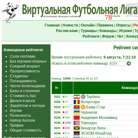
Главная
|
Новости
|
Онлайн
|
Правила
|
Опросы
|
Ре
Расписание
|
Турниры
|
Команды
|
Игроки
|
Т
Рейтинги
|
Форум
|
Чат
|
Конку
Рейтинг с
Командные рейтинги:
Сила состава
Время построения рейтинга:
9 августа, 7:21:10
Без игроков сборных
Искать в этом рейтинге команду:
Средний возраст
Прогрессивность
Стадионы
Команд:
12646
. Страница 82 из 127
Посещаемость
Число болельщиков
Команда
№
Базы и строения
Стоимость баз
Тарбиат
8101.
61
Деньги в кассе
Волунтари
8102.
47
Заработки и потери
Бама Стар
8103.
577
Игроки
Чернигов
8104.
10
Полезность
Академия Мохаммед
8105.
999
Набор баллов
Торнадос
8106.
1082
Трофеи
Виндсор Лион
8107.
216
Общая стоимость
ЭСКОМ Юнайтед
8108.
571