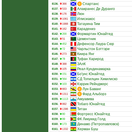
Спартанс
8136.
366
Алакранес Де Дуранго
8137.
533
Люн
8138.
176
Илисиакос
8139.
1061
Татауина Тим
8140.
1988
Карадениз
8141.
162
Формартин Юнайтед
8142.
200
Цементник
8143.
51
Дефенсор Лаура Сюр
8144.
452
Чарльстон Бэттэри
8145.
72
Киира Янг
8146.
273
Туфан Харирод
8147.
78
ЗАлК
8148.
388
Реал Кундинамарка
8149.
105
Бо'унc Юнайтед
8150.
151
СД Топилцин Хикилиско
8151.
564
Кэррик Рейнджерс
8152.
103
Лун Баванг
8153.
663
Фард Альборз
8154.
1311
Аккуавива
8155.
1113
Тобаго Юнайтед
8156.
992
Титан
8157.
1396
Фортресс Юнайтед
8158.
80
ФК Ликуиид Голд
8159.
99
Динамо (Петропавловск)
8160.
173
Херман Буш
8161.
1332