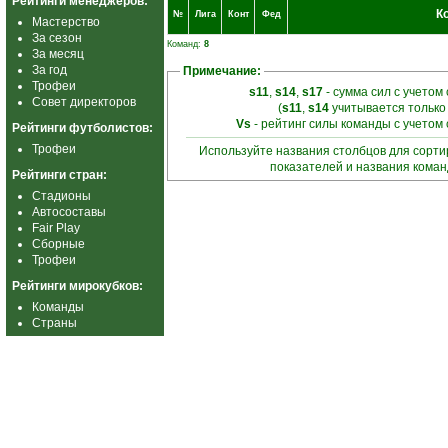
Рейтинги менеджеров:
К
№
Лига
Конт
Фед
Мастерство
За сезон
Команд:
8
За месяц
За год
Примечание:
Трофеи
s11
,
s14
,
s17
- сумма сил с учетом
Совет директоров
(
s11
,
s14
учитывается только
Vs
- рейтинг силы команды с учетом
Рейтинги футболистов:
Трофеи
Используйте названия столбцов для сорт
показателей и названия кома
Рейтинги стран:
Стадионы
Автосоставы
Fair Play
Сборные
Трофеи
Рейтинги мирокубков:
Команды
Страны