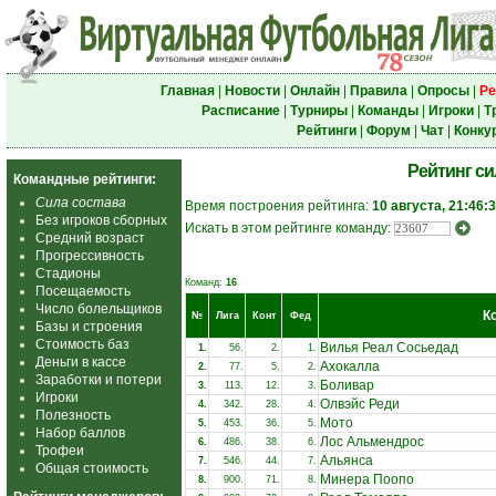
Главная
|
Новости
|
Онлайн
|
Правила
|
Опросы
|
Ре
Расписание
|
Турниры
|
Команды
|
Игроки
|
Т
Рейтинги
|
Форум
|
Чат
|
Конку
Рейтинг с
Командные рейтинги:
Сила состава
Время построения рейтинга:
10 августа, 21:46:
Без игроков сборных
Искать в этом рейтинге команду:
Средний возраст
Прогрессивность
Стадионы
Команд:
16
Посещаемость
Число болельщиков
К
№
Лига
Конт
Фед
Базы и строения
Стоимость баз
Вилья Реал Сосьедад
1.
56.
2.
1.
Деньги в кассе
Ахокалла
2.
77.
5.
2.
Заработки и потери
Боливар
3.
113.
12.
3.
Игроки
Олвэйс Реди
4.
342.
28.
4.
Полезность
Мото
5.
453.
36.
5.
Набор баллов
Лос Альмендрос
6.
486.
38.
6.
Трофеи
Альянса
7.
546.
44.
7.
Общая стоимость
Минера Поопо
8.
900.
71.
8.