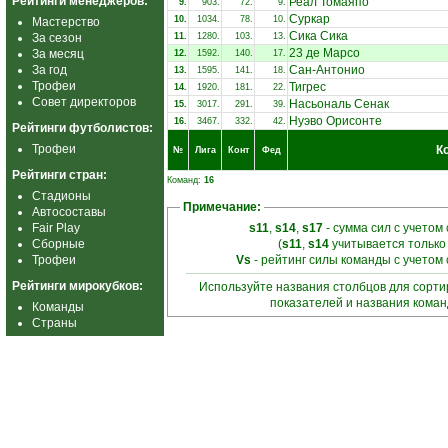
Рейтинги менеджеров:
Реал Томаяпо
9.
903.
72.
9.
Суркар
10.
1034.
78.
10.
Мастерство
Сика Сика
За сезон
11.
1280.
103.
13.
23 де Марсо
За месяц
12.
1592.
140.
17.
За год
Сан-Антонио
13.
1595.
141.
18.
Трофеи
Тигрес
14.
1920.
181.
22.
Совет директоров
Насьональ Сенак
15.
3017.
291.
39.
Нуэво Орисонте
16.
3467.
332.
42.
Рейтинги футболистов:
Трофеи
К
№
Лига
Конт
Фед
Рейтинги стран:
Команд:
16
Стадионы
Примечание:
Автосоставы
Fair Play
s11
,
s14
,
s17
- сумма сил с учетом
Сборные
(
s11
,
s14
учитывается только
Трофеи
Vs
- рейтинг силы команды с учетом
Рейтинги мирокубков:
Используйте названия столбцов для сорт
показателей и названия кома
Команды
Страны