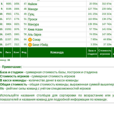
Файюм
8.
9085.
1658.
47.
20 050к
310 974к
Макади
9.
9198.
1684.
48.
127 750к
235 045к
Суэц
10.
9563.
1751.
49.
101 150к
219 313к
Прокси
11.
9717.
1779.
51.
110 650к
138 275к
Мансура
12.
9964.
1823.
53.
139 350к
147 742к
Кима Асван
13.
10282.
1876.
57.
57 750к
141 019к
Аль-Зарке
14.
10405.
1900.
58.
74 050к
147 065к
Сокар
15.
11337.
2081.
64.
7 950к
44 858к
Бени-Убейд
16.
11477.
2112.
66.
3 200к
37 328к
База и
Стоимость
Команда
№
Лига
Конт
Фед
стадион
игроков
оманд:
16
Примечание:
База и стадион
- суммарная стоимость базы, построек и стадиона
Стоимость игроков
- суммарная стоимость игроков
В кассе команды
- количество денег в кассе команды
Общая стоимость
- общая стоимость команды, выраженная суммой вышепе
Vs
- рейтинг силы команд с учётом спецвозможностей игроков
Используйте названия столбцов для сортировки по возрастанию или 
показателей и названия команд для подробной информации по команде.