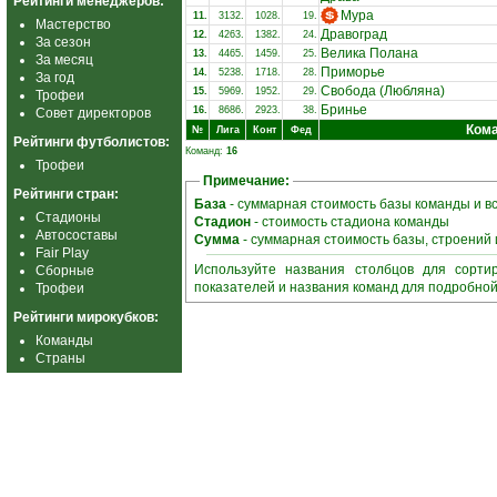
Рейтинги менеджеров:
Мура
11.
3132.
1028.
19.
Мастерство
Дравоград
12.
4263.
1382.
24.
За сезон
Велика Полана
13.
4465.
1459.
25.
За месяц
Приморье
14.
5238.
1718.
28.
За год
Свобода (Любляна)
15.
5969.
1952.
29.
Трофеи
Бринье
16.
8686.
2923.
38.
Совет директоров
Ком
№
Лига
Конт
Фед
Рейтинги футболистов:
Команд:
16
Трофеи
Примечание:
Рейтинги стран:
База
- суммарная стоимость базы команды и в
Стадионы
Стадион
- стоимость стадиона команды
Автосоставы
Сумма
- суммарная стоимость базы, строений
Fair Play
Используйте названия столбцов для сорти
Сборные
показателей и названия команд для подробно
Трофеи
Рейтинги мирокубков:
Команды
Страны