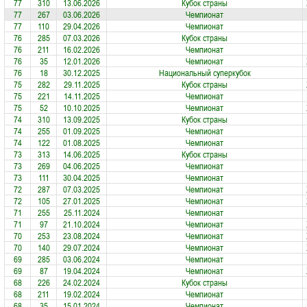
77
310
13.06.2026
Кубок страны
77
267
03.06.2026
Чемпионат
77
110
29.04.2026
Чемпионат
76
285
07.03.2026
Кубок страны
76
211
16.02.2026
Чемпионат
76
35
12.01.2026
Чемпионат
76
18
30.12.2025
Национальный суперкубок
75
282
29.11.2025
Кубок страны
75
221
14.11.2025
Чемпионат
75
52
10.10.2025
Чемпионат
74
310
13.09.2025
Кубок страны
74
255
01.09.2025
Чемпионат
74
122
01.08.2025
Чемпионат
73
313
14.06.2025
Кубок страны
73
269
04.06.2025
Чемпионат
73
111
30.04.2025
Чемпионат
72
287
07.03.2025
Чемпионат
72
105
27.01.2025
Чемпионат
71
255
25.11.2024
Чемпионат
71
97
21.10.2024
Чемпионат
70
253
23.08.2024
Чемпионат
70
140
29.07.2024
Чемпионат
69
285
03.06.2024
Чемпионат
69
87
19.04.2024
Чемпионат
68
226
24.02.2024
Кубок страны
68
211
19.02.2024
Чемпионат
68
35
15.01.2024
Чемпионат