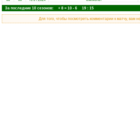
За последние 10 сезонов: + 8 = 10 - 6 19 : 15
Для того, чтобы посмотреть комментарии к матчу, вам 