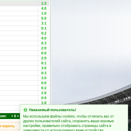
1:3
4:0
1:0
5:0
3:1
0:1
0:2
4:0
0:3
2:0
0:0
2:0
0:1
3:0
0:3
3:0
0:0
0:2
2:0
0:0
1:0
0:0
Уважаемый пользователь!
рия: + 8 = 22 - 40 28 : 97
Мы используем файлы cookies, чтобы отличать вас от
других пользователей сайта, сохранять ваши игровые
настройки, правильно отображать страницы сайта в
и пароль
.
зависимости от используемого вами устройства.