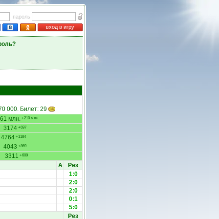
пароль
вход в игру
роль?
 70 000. Билет: 29
61 млн.
+210 млн.
3174
+697
4764
+1184
4043
+869
3311
+609
А
Рез
1:0
2:0
2:0
0:1
5:0
Рез