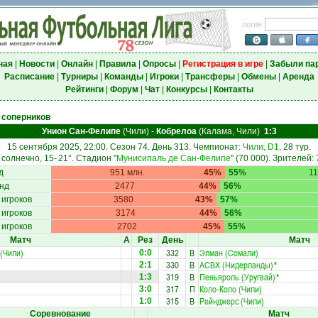
логин
ная
|
Новости
|
Онлайн
|
Правила
|
Опросы
|
Регистрация в игре
|
Забыли па
Расписание
|
Турниры
|
Команды
|
Игроки
|
Трансферы
|
Обмены
|
Аренда
Рейтинги
|
Форум
|
Чат
|
Конкурсы
|
Контакты
 соперников
Унион Сан-Фелипе
(Чили)
-
Кобрелоа
(Калама, Чили)
1:3
15 сентября 2025, 22:00. Сезон 74. День 313. Чемпионат:
Чили, D1
, 28 тур.
солнечно, 15-
21°
. Стадион "
Мунисипаль де Сан-Фелипе
" (70 000). Зрителей:
д
951 млн.
45%
55%
11
нд
2477
44%
56%
 игроков
3580
43%
57%
 игроков
3174
44%
56%
 игроков
2702
45%
55%
Матч
А
Рез
День
Матч
(Чили)
332
В
Элман (Сомали)
0:0
330
В
АСВХ (Нидерланды)
*
2:1
319
В
Пеньяроль (Уругвай)
*
1:3
317
П
Коло-Коло (Чили)
3:0
315
В
Рейнджерс (Чили)
1:0
Соревнование
Матч