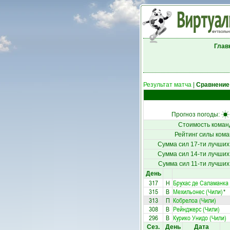
Глав
Результат матча
|
Сравнение
Прогноз погоды:
Стоимость коман
Рейтинг силы кома
Сумма сил 17-ти лучших
Сумма сил 14-ти лучших
Сумма сил 11-ти лучших
День
317
Н
Брухас де Саламанка 
315
В
Мехильонес (Чили)
*
313
П
Кобрелоа (Чили)
308
В
Рейнджерс (Чили)
296
В
Курико Унидо (Чили)
Сез.
День
Дата