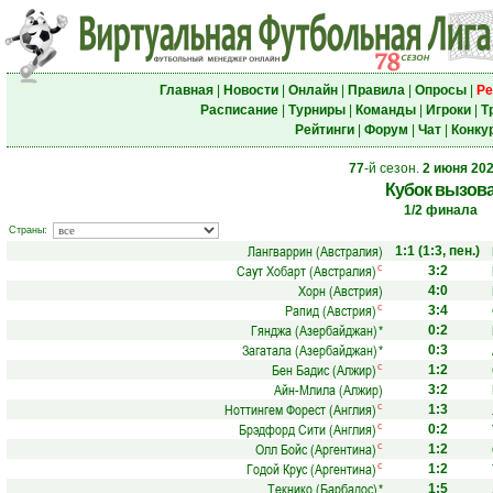
Главная
|
Новости
|
Онлайн
|
Правила
|
Опросы
|
Ре
Расписание
|
Турниры
|
Команды
|
Игроки
|
Т
Рейтинги
|
Форум
|
Чат
|
Конку
77
-й сезон.
2 июня 20
Кубок вызов
1/2 финала
Страны:
Лангваррин (Австралия)
1:1
(1:3, пен.)
Саут Хобарт (Австралия)
с
3:2
Хорн (Австрия)
4:0
Рапид (Австрия)
с
3:4
Гянджа (Азербайджан)
*
0:2
Загатала (Азербайджан)
*
0:3
Бен Бадис (Алжир)
с
1:2
Айн-Млила (Алжир)
3:2
Ноттингем Форест (Англия)
с
1:3
Брэдфорд Сити (Англия)
с
0:2
Олл Бойс (Аргентина)
с
1:2
Годой Крус (Аргентина)
с
1:2
Текнико (Барбадос)
*
1:5