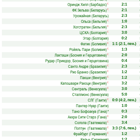
Ориндж Хилл (Барбадос)
с
2:1
ФК Зельва (Беларусь)
с
2:1
Урожайная (Беларусь)
2:3
Ольса (Бельгия)
с
1:0
Хогстратен (Бельгия)
с
2:3
ЦСКА (Болгария)
с
3:0
Этар (Болгария)
0:2
Фатик (Боливия)
с
1:1
(2:1, пен.)
Ройяль Пари (Боливия)
с
1:3
Лакташи (Босния и Герцеговина)
с
2:0
Рудар (Приедор, Босния и Герцеговина)
0:4
Санто Андре (Бразилия)
с
2:3
Рио Бранко (Бразилия)
с
1:2
Пакши (Венгрия)
с
1:2
Капошвари Ракоци (Венгрия)
с
3:2
Сентраль (Венесуэла)
с
3:0
Сталлионс (Венесуэла)
5:0
СЛГ (Гаити)
с
0:0
(4:2, пен.)
Пантер Нуар (Гаити)
1:0
Тано Бофоакуа (Гана)
*
0:3
Аккра Сити Старз (Гана)
с
2:0
Солола (Гватемала)
с
3:4
Поптун (Гватемала)
с
3:3
(7:6, пен.)
Фрайбург (Германия)
с
1:2
Кельн (Германия)
1:2