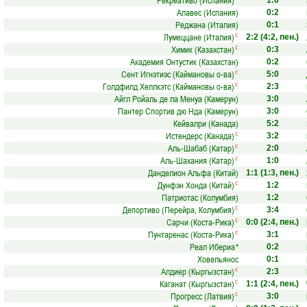
Рекреативо (Испания)
1:0
Алавес (Испания)
0:2
Реджана (Италия)
0:1
Лумеццане (Италия)
с
2:2
(4:2, пен.)
Химик (Казахстан)
с
0:3
Академия Онтустик (Казахстан)
0:2
Сент Игнэтиэс (Каймановы о-ва)
с
5:0
Голдфилд Хеллкэтс (Каймановы о-ва)
с
2:3
Айгл Ройаль де ла Менуа (Камерун)
3:0
Пантер Спортив дю Нда (Камерун)
3:0
Кейвалри (Канада)
5:2
Истендерс (Канада)
с
3:2
Аль-Шабаб (Катар)
с
2:0
Аль-Шахания (Катар)
с
1:0
Данделион Альфа (Китай)
1:1
(1:3, пен.)
Дунфэн Хонда (Китай)
с
1:2
Патриотас (Колумбия)
1:2
Депортиво (Перейра, Колумбия)
с
3:4
Сарчи (Коста-Рика)
с
0:0
(2:4, пен.)
Пунтаренас (Коста-Рика)
с
3:1
Реал Ибериа
*
0:2
Ховельянос
0:1
Алдиер (Кыргызстан)
с
2:3
Каганат (Кыргызстан)
с
1:1
(2:4, пен.)
Прогресс (Латвия)
с
3:0