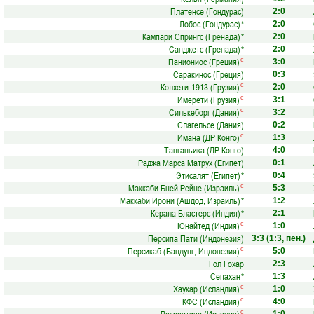
Платенсе (Гондурас)
2:0
Лобос (Гондурас)
*
2:0
Кампари Спрингс (Гренада)
*
2:0
Санджетс (Гренада)
*
2:0
Паниониос (Греция)
с
3:0
Саракинос (Греция)
0:3
Колхети-1913 (Грузия)
с
2:0
Имерети (Грузия)
с
3:1
Силькеборг (Дания)
с
3:2
Слагельсе (Дания)
0:2
Имана (ДР Конго)
с
1:3
Танганьика (ДР Конго)
4:0
Раджа Марса Матрух (Египет)
0:1
Этисалят (Египет)
*
0:4
Маккаби Бней Рейне (Израиль)
с
5:3
Маккаби Ирони (Ашдод, Израиль)
*
1:2
Керала Бластерс (Индия)
*
2:1
Юнайтед (Индия)
с
1:0
Персипа Пати (Индонезия)
3:3
(1:3, пен.)
Персикаб (Бандунг, Индонезия)
с
5:0
Гол Гохар
2:3
Сепахан
*
1:3
Хаукар (Исландия)
с
1:0
КФС (Исландия)
с
4:0
с