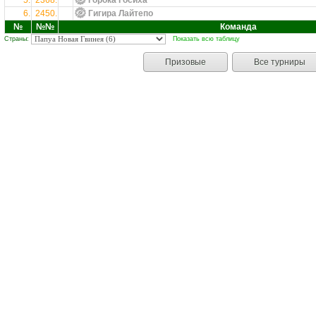
5.
2368.
Горока Госиха
6.
2450.
Гигира Лайтепо
№
№№
Команда
Страны:
Показать всю таблицу
Призовые
Все турниры