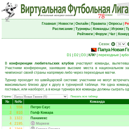
Главная
|
Новости
|
Онлайн
|
Правила
|
Опросы
|
Ре
Расписание
|
Турниры
|
Команды
|
Игроки
|
Т
Рейтинги
|
Форум
|
Чат
|
Конку
Сезон:
Папуа Новая Г
D1
|
D2
|
D3
|
КЛК
|
переходные
|
кубо
6
В
конференции любительских клубов
участвуют команды, вылетевш
Участники конференции, занявшие высокие места в национальном за
чемпионат своей страны напрямую либо через переходные матчи.
Турнир проходит по швейцарской системе: участники не могут встреча
максимально близко друг к другу в турнирной таблице. Ни одна коман
гостевых, или наоборот, а в конце турнира все команды должны сыграть од
Страны:
Показать всю таблицу
№
№№
Команда
1.
558.
Петро Саус
2.
810.
Голф Комара
3.
1322.
Панамекс
4.
2195.
Маркем