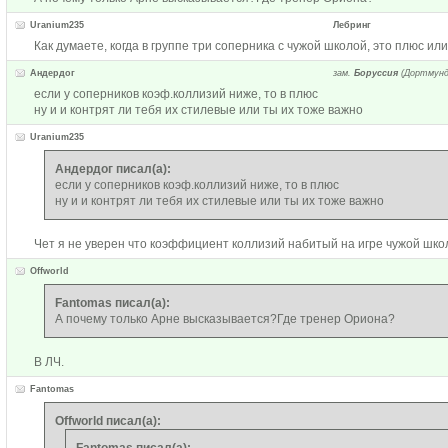
Uranium235
Лебринг
Как думаете, когда в группе три соперника с чужой школой, это плюс ил
Андердог
зам.
Боруссия
(Дортмунд
если у соперников коэф.коллизий ниже, то в плюс
ну и и контрят ли тебя их стилевые или ты их тоже важно
Uranium235
Андердог писал(а):
если у соперников коэф.коллизий ниже, то в плюс
ну и и контрят ли тебя их стилевые или ты их тоже важно
Чет я не уверен что коэффициент коллизий набитый на игре чужой школ
Offworld
Fantomas писал(а):
А почему только Арне высказывается?Где тренер Ориона?
В ЛЧ.
Fantomas
Offworld писал(а):