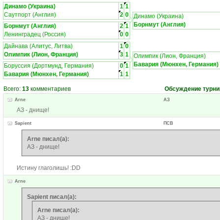
Динамо (Украина)
1
1
Саутпорт (Англия)
2
0
Динамо (Украина)
Борнмут (Англия)
Борнмут (Англия)
2
1
Ленинградец (Россия)
0
0
Дайнава (Алитус, Литва)
1
0
Олимпик (Лион, Франция)
3
1
Олимпик (Лион, Франция)
Бавария (Мюнхен, Германия)
Боруссия (Дортмунд, Германия)
0
1
Бавария (Мюнхен, Германия)
1
1
Всего:
13
комментариев
Обсуждение турни
Arne
АЗ
АЗ - днище!
Sapient
ПСВ
Arne писал(а):
АЗ - днище!
Истину глаголишь! :DD
Arne
Sapient писал(а):
Arne писал(а):
АЗ - днище!