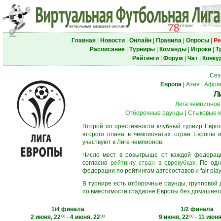
Главная
|
Новости
|
Онлайн
|
Правила
|
Опросы
|
Ре
Расписание
|
Турниры
|
Команды
|
Игроки
|
Т
Рейтинги
|
Форум
|
Чат
|
Конку
Сез
Европа
|
Азия
|
Афри
Л
Лига чемпионов
Отборочные раунды
|
Стыковые 
Второй по престижности клубный турнир Европ
второго плана в чемпионатах стран Европы и
участвуют в Лиге чемпионов.
Число мест в розыгрыше от каждой федерац
согласно
рейтингу стран в еврокубках
. По од
федерации по рейтингам автосоставов и fair play
В турнире есть отборочные раунды, групповой
по вместимости стадионе Европы без домашнего 
1/4 финала
1/2 финала
2 июня, 22
-
4 июня, 22
9 июня, 22
-
11 июня
00
00
00