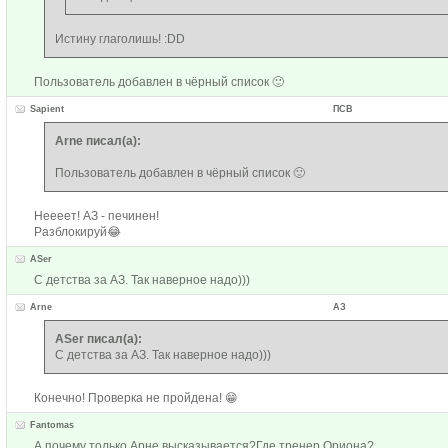
Истину глаголишь! :DD
Пользователь добавлен в чёрный список 🙂
Sapient
ПСВ
Arne писал(а):
Пользователь добавлен в чёрный список 🙂
Неееет! АЗ - печинен!
Разблокируй😂
ASer
С детства за АЗ. Так наверное надо)))
Arne
АЗ
ASer писал(а):
С детства за АЗ. Так наверное надо)))
Конечно! Проверка не пройдена! 😁
Fantomas
А почему только Арне высказывается?Где тренер Ориона?